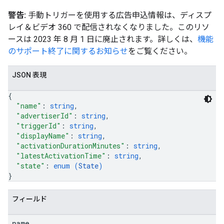
警告:
手動トリガーを使用する広告申込情報は、ディスプ
レイ＆ビデオ 360 で配信されなくなりました。このリソ
ースは 2023 年 8 月 1 日に廃止されます。詳しくは、
機能
のサポート終了に関するお知らせ
をご覧ください。
JSON 表現
{
"name"
: 
string
,
"advertiserId"
: 
string
,
"triggerId"
: 
string
,
"displayName"
: 
string
,
"activationDurationMinutes"
: 
string
,
"latestActivationTime"
: 
string
,
"state"
: 
enum (
State
)
}
フィールド
name