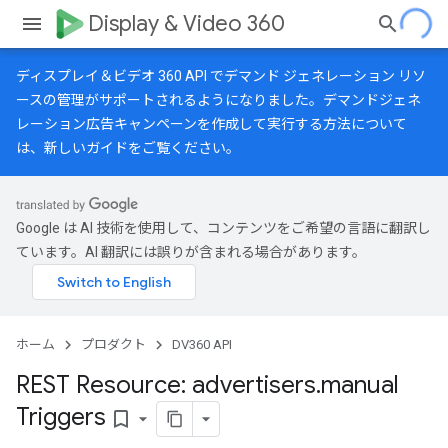
Display & Video 360
ディスプレイ＆ビデオ 360 API でデマンド ジェネレーション リソ
ースの管理がサポートされるようになりました。デマンドジェネ
レーション広告キャンペーンを作成して実行する方法について
は、
新しいガイド
をご覧ください。
Google は AI 技術を使用して、コンテンツをご希望の言語に翻訳し
ています。AI 翻訳には誤りが含まれる場合があります。
ホーム
プロダクト
DV360 API
REST Resource: advertisers
.
manual
Triggers
bookmark_border