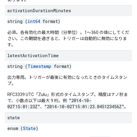
activation
Duration
Minutes
string (
int64
format)
必須。各有効化の最大時間（分単位）。1～360 の値にしてくだ
さい。この期間を過ぎると、トリガーは自動的に無効になりま
す。
latest
Activation
Time
string (
Timestamp
format)
出力専用。トリガーが最後に有効になったときのタイムスタン
プ。
RFC3339 UTC「Zulu」形式のタイムスタンプ。精度はナノ秒ま
"2014-10-
で、小数点以下は最大 9 桁。例:
02T15:01:23Z"
"2014-10-02T15:01:23.045123456Z"
、
。
state
enum (
State
)