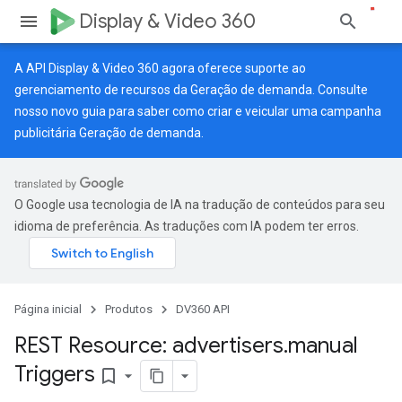
Display & Video 360
A API Display & Video 360 agora oferece suporte ao
gerenciamento de recursos da Geração de demanda. Consulte
nosso
novo guia
para saber como criar e veicular uma campanha
publicitária Geração de demanda.
O Google usa tecnologia de IA na tradução de conteúdos para seu
idioma de preferência. As traduções com IA podem ter erros.
Página inicial
Produtos
DV360 API
REST Resource: advertisers
.
manual
Triggers
bookmark_border