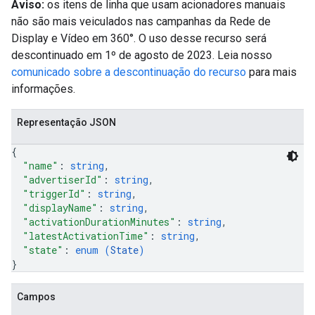
Aviso:
os itens de linha que usam acionadores manuais
não são mais veiculados nas campanhas da Rede de
Display e Vídeo em 360°. O uso desse recurso será
descontinuado em 1º de agosto de 2023. Leia nosso
comunicado sobre a descontinuação do recurso
para mais
informações.
Representação JSON
{
"name"
: 
string
,
"advertiserId"
: 
string
,
"triggerId"
: 
string
,
"displayName"
: 
string
,
"activationDurationMinutes"
: 
string
,
"latestActivationTime"
: 
string
,
"state"
: 
enum (
State
)
}
Campos