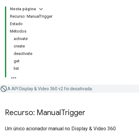
Nesta página
Recurso: ManualTrigger
Estado
Métodos
activate
create
deactivate
get
list
A API Display & Video 360 v2 foi desativada.
Recurso: Manual
Trigger
Um único acionador manual no Display & Video 360.