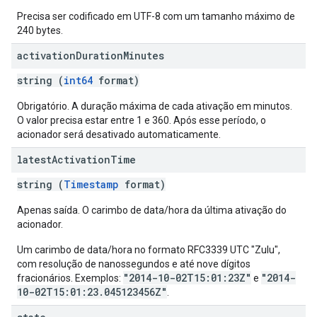
Precisa ser codificado em UTF-8 com um tamanho máximo de
240 bytes.
activation
Duration
Minutes
string (
int64
format)
Obrigatório. A duração máxima de cada ativação em minutos.
O valor precisa estar entre 1 e 360. Após esse período, o
acionador será desativado automaticamente.
latest
Activation
Time
string (
Timestamp
format)
Apenas saída. O carimbo de data/hora da última ativação do
acionador.
Um carimbo de data/hora no formato RFC3339 UTC "Zulu",
com resolução de nanossegundos e até nove dígitos
"2014-10-02T15:01:23Z"
"2014-
fracionários. Exemplos:
e
10-02T15:01:23.045123456Z"
.