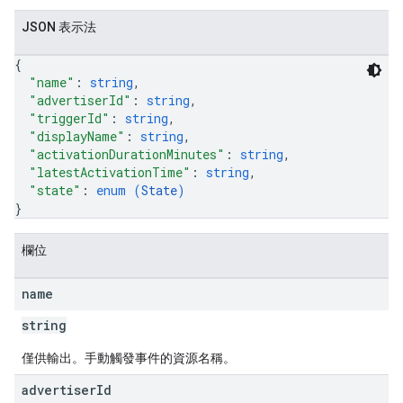
JSON 表示法
{
"name"
: 
string
,
"advertiserId"
: 
string
,
"triggerId"
: 
string
,
"displayName"
: 
string
,
"activationDurationMinutes"
: 
string
,
"latestActivationTime"
: 
string
,
"state"
: 
enum (
State
)
}
欄位
name
string
僅供輸出。手動觸發事件的資源名稱。
advertiser
Id