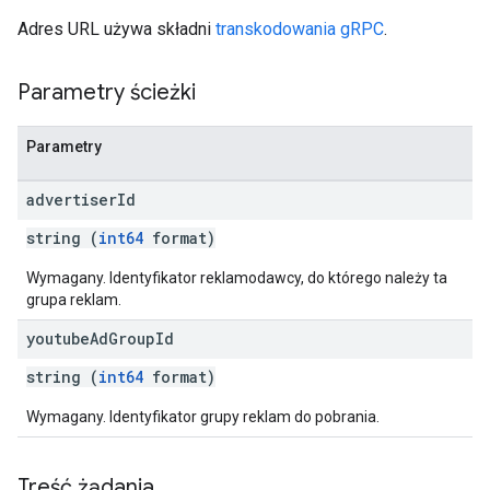
Adres URL używa składni
transkodowania gRPC
.
Parametry ścieżki
Parametry
advertiser
Id
string (
int64
format)
Wymagany. Identyfikator reklamodawcy, do którego należy ta
grupa reklam.
youtube
Ad
Group
Id
string (
int64
format)
Wymagany. Identyfikator grupy reklam do pobrania.
Treść żądania