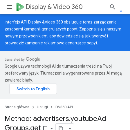
Display & Video 360
Interfejs API Display &Video 360 obsługuje teraz zarządzanie
zasobami kampanii generujących popyt. Zapoznaj się z naszym
nowym przewodnikiem
, aby dowiedzieć się, jak tworzyć i
prowadzić kampanie reklamowe generujące popyt.
Google używa technologii AI do tłumaczenia treści na Twój
preferowany język. Tłumaczenia wygenerowane przez AI mogą
zawierać błędy.
Strona główna
Usługi
DV360 API
Method: advertisers
.
youtube
Ad
Groups
.
get
bookmark_border