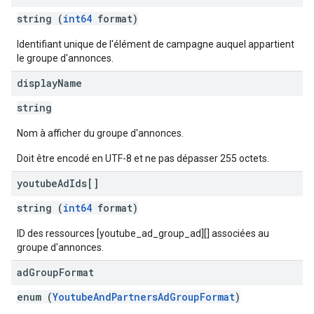
string (
int64
format)
Identifiant unique de l'élément de campagne auquel appartient
le groupe d'annonces.
display
Name
string
Nom à afficher du groupe d'annonces.
Doit être encodé en UTF-8 et ne pas dépasser 255 octets.
youtube
Ad
Ids[]
string (
int64
format)
ID des ressources [youtube_ad_group_ad][] associées au
groupe d'annonces.
ad
Group
Format
enum (
YoutubeAndPartnersAdGroupFormat
)