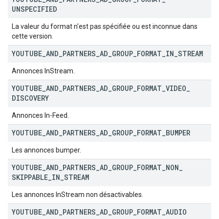
UNSPECIFIED
La valeur du format n'est pas spécifiée ou est inconnue dans
cette version.
YOUTUBE
_
AND
_
PARTNERS
_
AD
_
GROUP
_
FORMAT
_
IN
_
STREAM
Annonces InStream.
YOUTUBE
_
AND
_
PARTNERS
_
AD
_
GROUP
_
FORMAT
_
VIDEO
_
DISCOVERY
Annonces In-Feed.
YOUTUBE
_
AND
_
PARTNERS
_
AD
_
GROUP
_
FORMAT
_
BUMPER
Les annonces bumper.
YOUTUBE
_
AND
_
PARTNERS
_
AD
_
GROUP
_
FORMAT
_
NON
_
SKIPPABLE
_
IN
_
STREAM
Les annonces InStream non désactivables.
YOUTUBE
_
AND
_
PARTNERS
_
AD
_
GROUP
_
FORMAT
_
AUDIO