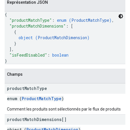
Représentation JSON
{
"productMatchType"
: 
enum (
ProductMatchType
)
,
"productMatchDimensions"
: 
[
{
object (
ProductMatchDimension
)
}
]
,
"isFeedDisabled"
: 
boolean
}
Champs
product
Match
Type
enum (
ProductMatchType
)
Comment les produits sont sélectionnés par le flux de produits
product
Match
Dimensions[]
object (
ProductMatchDimension
)