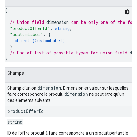
{
// Union field 
dimension
 can be only one of the fol
"productOfferId"
: 
string
,
"customLabel"
: 
{
object (
CustomLabel
)
}
// End of list of possible types for union field 
di
}
Champs
dimension
Champ d'union
. Dimension et valeur sur lesquelles
dimension
faire correspondre le produit.
ne peut être qu'un
des éléments suivants :
product
Offer
Id
string
ID de l'offre produit à faire correspondre à un produit portant le