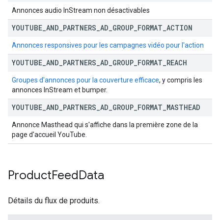
Annonces audio InStream non désactivables
YOUTUBE
_
AND
_
PARTNERS
_
AD
_
GROUP
_
FORMAT
_
ACTION
Annonces responsives pour les campagnes vidéo pour l'action
YOUTUBE
_
AND
_
PARTNERS
_
AD
_
GROUP
_
FORMAT
_
REACH
Groupes d'annonces pour la couverture efficace
, y compris les
annonces InStream et bumper.
YOUTUBE
_
AND
_
PARTNERS
_
AD
_
GROUP
_
FORMAT
_
MASTHEAD
Annonce Masthead qui s'affiche dans la première zone de la
page d'accueil YouTube.
Product
Feed
Data
Détails du flux de produits.