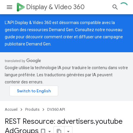
Display & Video 360
L'API Display & Video 360 est désormais compatible avec la
gestion des ressources Demand Gen. Consultez notre
nouveau
guide
pour découvrir comment créer et diffuser une campagne
publicitaire Demand Gen.
Google utilise la technologie IA pour traduire le contenu dans votre
langue préférée. Les traductions générées par IA peuvent
contenir des erreurs.
Accueil
Produits
DV360 API
REST Resource: advertisers
.
youtube
Ad
Groups
bookmark_border