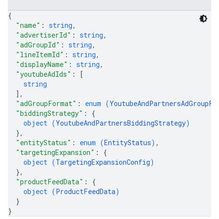
{
"name"
: 
string
,
"advertiserId"
: 
string
,
"adGroupId"
: 
string
,
"lineItemId"
: 
string
,
"displayName"
: 
string
,
"youtubeAdIds"
: 
[
string
]
,
"adGroupFormat"
: 
enum (
YoutubeAndPartnersAdGroupFo
"biddingStrategy"
: 
{
object (
YoutubeAndPartnersBiddingStrategy
)
}
,
"entityStatus"
: 
enum (
EntityStatus
)
,
"targetingExpansion"
: 
{
object (
TargetingExpansionConfig
)
}
,
"productFeedData"
: 
{
object (
ProductFeedData
)
}
}