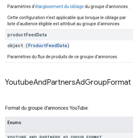
Paramètres d'
élargissement du ciblage
du groupe d'annonces.
Cette configuration n'est applicable que lorsque le ciblage par
liste d'audience éligible est attribué au groupe d'annonces.
product
Feed
Data
object (
ProductFeedData
)
Paramètres du flux de produits de ce groupe d'annonces.
Youtube
And
Partners
Ad
Group
Format
Format du groupe d'annonces YouTube.
Enums
YOUTUBE
_
AND
_
PARTNERS
_
AD
_
GROUP
_
FORMAT
_