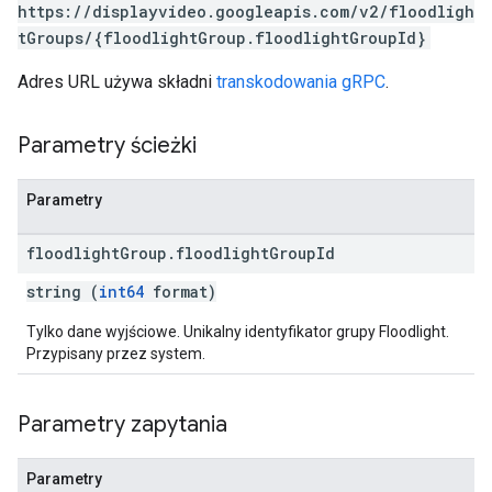
https://displayvideo.googleapis.com/v2/floodligh
tGroups/{floodlightGroup.floodlightGroupId}
Adres URL używa składni
transkodowania gRPC
.
Parametry ścieżki
Parametry
floodlight
Group
.
floodlight
Group
Id
string (
int64
format)
Tylko dane wyjściowe. Unikalny identyfikator grupy Floodlight.
Przypisany przez system.
Parametry zapytania
Parametry