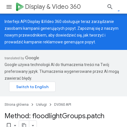
Display & Video 360
Interfejs API Display &Video 360 obsługuje teraz zarządzanie
zasobami kampanii generujących popyt. Zapoznaj się z naszym
nowym przewodnikiem
, aby dowiedzieć się, jak tworzyć i
prowadzić kampanie reklamowe generujące popyt.
Google używa technologii AI do tłumaczenia treści na Twój
preferowany język. Tłumaczenia wygenerowane przez AI mogą
zawierać błędy.
Strona główna
Usługi
DV360 API
Method: floodlight
Groups
.
patch
bookmark_border