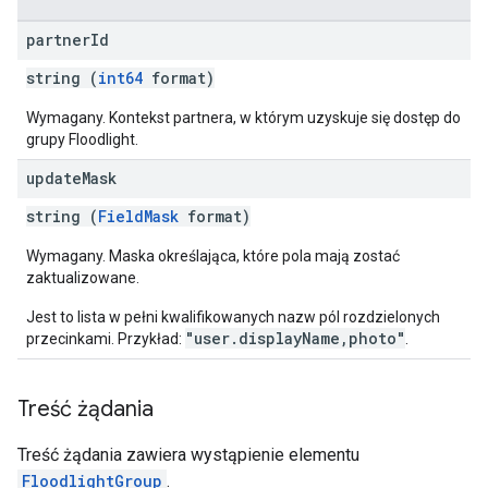
partner
Id
string (
int64
format)
Wymagany. Kontekst partnera, w którym uzyskuje się dostęp do
grupy Floodlight.
update
Mask
string (
FieldMask
format)
Wymagany. Maska określająca, które pola mają zostać
zaktualizowane.
Jest to lista w pełni kwalifikowanych nazw pól rozdzielonych
"user.displayName,photo"
przecinkami. Przykład:
.
Treść żądania
Treść żądania zawiera wystąpienie elementu
FloodlightGroup
.