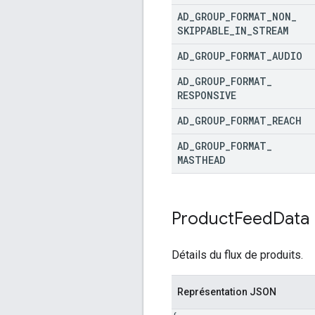
AD
_
GROUP
_
FORMAT
_
NON
_
SKIPPABLE
_
IN
_
STREAM
AD
_
GROUP
_
FORMAT
_
AUDIO
AD
_
GROUP
_
FORMAT
_
RESPONSIVE
AD
_
GROUP
_
FORMAT
_
REACH
AD
_
GROUP
_
FORMAT
_
MASTHEAD
Product
Feed
Data
Détails du flux de produits.
Représentation JSON