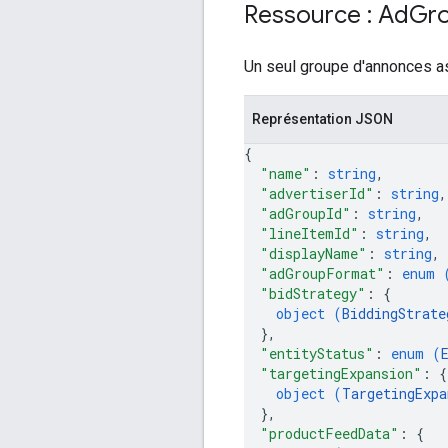
Ressource : Ad
Gr
Un seul groupe d'annonces a
Représentation JSON
{
"name"
: 
string
,
"advertiserId"
: 
string
,
"adGroupId"
: 
string
,
"lineItemId"
: 
string
,
"displayName"
: 
string
,
"adGroupFormat"
: 
enum 
"bidStrategy"
: 
{
object (
BiddingStrate
}
,
"entityStatus"
: 
enum (
"targetingExpansion"
: 
{
object (
TargetingExpa
}
,
"productFeedData"
: 
{