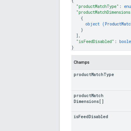
{
"productMatchType"
: 
en
"productMatchDimensions
{
object (
ProductMatc
}
]
,
"isFeedDisabled"
: 
boole
}
Champs
product
Match
Type
product
Match
Dimensions[]
is
Feed
Disabled