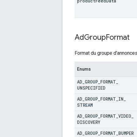
product
Feed
Data
Ad
Group
Format
Format du groupe d'annonces
Enums
AD
_
GROUP
_
FORMAT
_
UNSPECIFIED
AD
_
GROUP
_
FORMAT
_
IN
_
STREAM
AD
_
GROUP
_
FORMAT
_
VIDEO
_
DISCOVERY
AD
_
GROUP
_
FORMAT
_
BUMPER