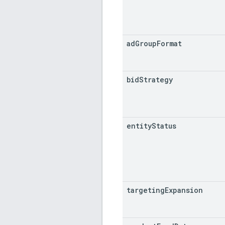
ad
Group
Format
bid
Strategy
entity
Status
targeting
Expansion