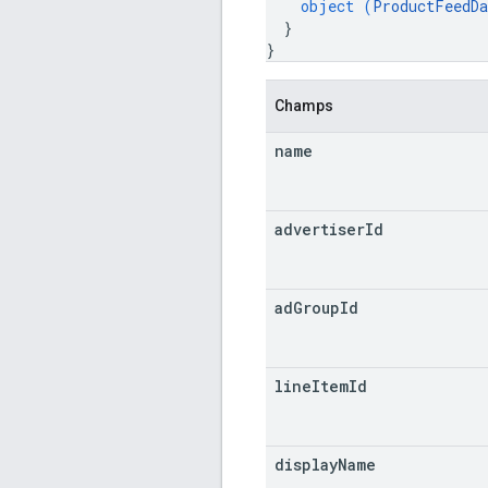
object (
ProductFeedDa
}
}
Champs
name
advertiser
Id
ad
Group
Id
line
Item
Id
display
Name