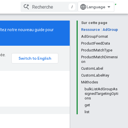
/
Sur cette page
ltez notre
nouveau guide
pour
Ressource : AdGroup
AdGroupFormat
ProductFeedData
ProductMatchType
rée.
ProductMatchDimensi
on
CustomLabel
CustomLabelKey
Méthodes
bulkListAdGroupAs
signedTargetingOpti
ons
get
list