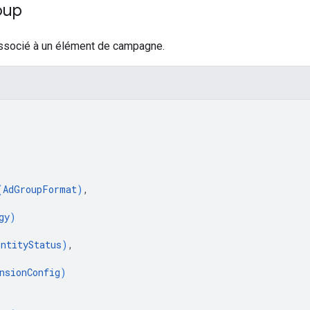
oup
ssocié à un élément de campagne.
(
AdGroupFormat
)
,
gy
)
EntityStatus
)
,
nsionConfig
)