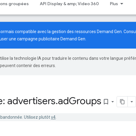
tions groupées
API Display & amp; Video 360
Plus
ésormais compatible avec la gestion des ressources Demand Gen. Consu
fuser une campagne publicitaire Demand Gen.
tilise la technologie IA pour traduire le contenu dans votre langue préfé
peuvent contenir des erreurs.
: advertisers
.
ad
Groups
bookmark_border
abandonnée. Utilisez plutôt
v4
.