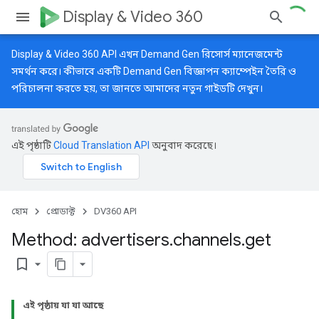
Display & Video 360
Display & Video 360 API এখন Demand Gen রিসোর্স ম্যানেজমেন্ট
সমর্থন করে। কীভাবে একটি Demand Gen বিজ্ঞাপন ক্যাম্পেইন তৈরি ও
পরিচালনা করতে হয়, তা জানতে আমাদের
নতুন গাইডটি
দেখুন।
এই পৃষ্ঠাটি
Cloud Translation API
অনুবাদ করেছে।
হোম
প্রোডাক্ট
DV360 API
Method: advertisers
.
channels
.
get
bookmark_border
এই পৃষ্ঠায় যা যা আছে