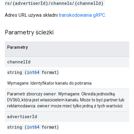
rs/{advertiserId}/channels/{channelId}
Adres URL używa składni
transkodowania gRPC
.
Parametry ścieżki
Parametry
channel
Id
string (
int64
format)
Wymagane. Identyfikator kanału do pobrania.
owner
Parametr zbiorczy
. Wymagane. Określa jednostkę
DV360, która jest właścicielem kanału. Może to być partner lub
owner
reklamodawca.
może mieć tylko jedną z tych wartości:
advertiser
Id
string (
int64
format)