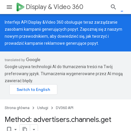
Display & Video 360
Interfejs API Display &Video 360 obsługuje teraz zarządzanie
zasobami kampanii generujących popyt. Zapoznaj się z naszym
nowym przewodnikiem
, aby dowiedzieć się, jak tworzyć i
prowadzić kampanie reklamowe generujące popyt.
Google używa technologii AI do tłumaczenia treści na Twój
preferowany język. Tłumaczenia wygenerowane przez AI mogą
zawierać błędy.
Strona główna
Usługi
DV360 API
Method: advertisers
.
channels
.
get
bookmark_border