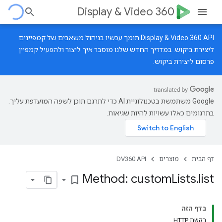
Display & Video 360
‫Display & Video 360 API תומך עכשיו בניהול משאבים של קמפיינים
ליצירת ביקוש.
במדריך החדש
שלנו מוסבר איך ליצור ולהפעיל קמפיין
פרסום ליצירת ביקוש.
‫Google משתמשת בטכנולוגיית AI כדי לתרגם תוכן לשפה המועדפת עליך.
בתרגומים כאלו עשויות להיות שגיאות.
דף הבית
מוצרים
DV360 API
Method: custom
Lists
.
list
bookmark_border
בדף הזה
בקשת HTTP