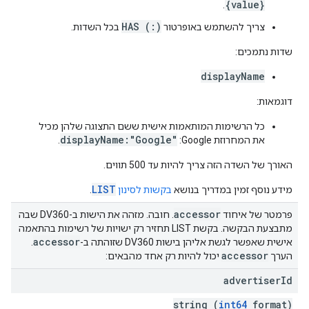
{value}
.
HAS (:)
צריך להשתמש באופרטור
בכל השדות.
שדות נתמכים:
displayName
דוגמאות:
כל הרשימות המותאמות אישית ששם התצוגה שלהן מכיל
displayName:"Google"
את המחרוזת Google:
.
האורך של השדה הזה צריך להיות עד 500 תווים.
LIST
מידע נוסף זמין במדריך בנושא
בקשות לסינון
.
accessor
פרמטר של איחוד
. חובה. מזהה את הישות ב-DV360 שבה
מתבצעת הבקשה. בקשת LIST תחזיר רק ישויות של רשימות בהתאמה
accessor
אישית שאפשר לגשת אליהן בישות DV360 שזוהתה ב-
.
accessor
הערך
יכול להיות רק אחד מהבאים:
advertiser
Id
string (
int64
format)