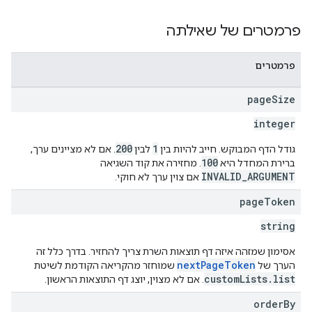
פרמטרים של שאילתה
פרמטרים
page
Size
integer
200
1
גודל הדף המבוקש. חייב להיות בין
לבין
. אם לא מציינים ערך,
100
ברירת המחדל היא
. מחזירה את קוד השגיאה
INVALID_ARGUMENT
אם צוין ערך לא חוקי.
page
Token
string
אסימון שמזהה איזה דף תוצאות השרת צריך להחזיר. בדרך כלל זה
nextPageToken
הערך של
שמוחזר מהקריאה הקודמת לשיטת
customLists.list
. אם לא מצוין, יוצג דף התוצאות הראשון.
order
By