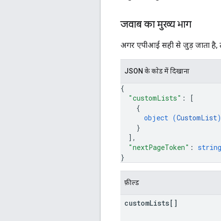
जवाब का मुख्य भाग
अगर एपीआई सही से जुड़ जाता है, ताे
JSON के काेड में दिखाना
{
"customLists"
: 
[
{
object (
CustomList
}
]
,
"nextPageToken"
: 
strin
}
फ़ील्ड
custom
Lists[]