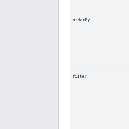
order
By
filter