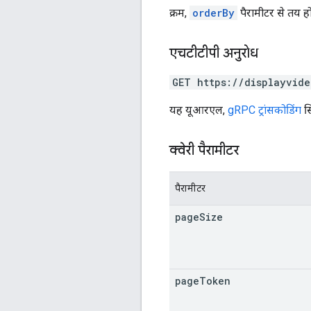
क्रम,
orderBy
पैरामीटर से तय हो
एचटीटीपी अनुरोध
GET https://displayvide
यह यूआरएल,
gRPC ट्रांसकोडिंग
सि
क्वेरी पैरामीटर
पैरामीटर
page
Size
page
Token