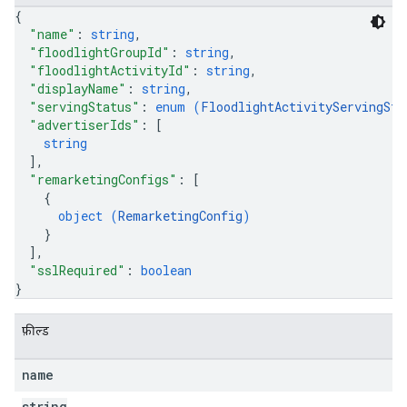
{
"name"
: 
string
,
"floodlightGroupId"
: 
string
,
"floodlightActivityId"
: 
string
,
"displayName"
: 
string
,
"servingStatus"
: 
enum (
FloodlightActivityServingSta
"advertiserIds"
: 
[
string
]
,
"remarketingConfigs"
: 
[
{
object (
RemarketingConfig
)
}
]
,
"sslRequired"
: 
boolean
}
फ़ील्ड
name
string