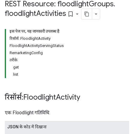
REST Resource: floodlight
Groups
.
s.youtubeAssetAssociations
floodlight
Activities
bookmark_border
इस पेज पर, यह जानकारी उपलब्ध है
रिसॉर्स: FloodlightActivity
FloodlightActivityServingStatus
RemarketingConfig
तरीके
get
gnedTargetOptions
list
s.youtubeAssetAssociations
ons
रिसॉर्स: Floodlight
Activity
एक Floodlight गतिविधि.
JSON के काेड में दिखाना