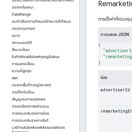
สร้างตัวเลือกการกําหนดเป้าหมายที่กําหนด
Remarketi
ประเภทโฆษณา
Date
Range
การตั้งค่าที่ควบคุม
ลบตัวเลือกการกําหนดเป้าหมายที่กําหนด
ประเภทอุปกรณ์
การแสดง JSON
ขนาด
สถานะเอนทิตี
{
สิ่งแวดล้อม
"advertiserI
"remarketing
Eu
Political
Advertising
Status
}
การแลกเปลี่ยน
ความถี่สูงสุด
ช่อง
เพศ
ประเภทพื้นที่ทางภูมิศาสตร์
advertiser
Id
รายได้ครัวเรือน
สัญญาณการแสดงผล
รายละเอียดการผสานรวม
remarketing
E
การตอบกลับรายการช่อง
การตอบกลับรายการไซต์
List
Youtube
Asset
Associations