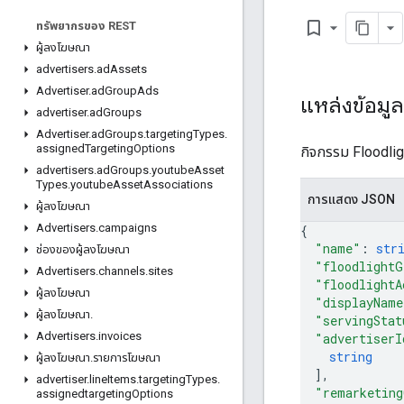
bookmark_border
ทรัพยากรของ REST
ผู้ลงโฆษณา
advertisers
.
ad
Assets
Advertiser
.
ad
Group
Ads
แหล่งข้อมูล
advertiser
.
ad
Groups
Advertiser
.
ad
Groups
.
targeting
Types
.
assigned
Targeting
Options
กิจกรรม Floodlig
advertisers
.
ad
Groups
.
youtube
Asset
Types
.
youtube
Asset
Associations
การแสดง JSON
ผู้ลงโฆษณา
Advertisers
.
campaigns
{
"name"
: 
str
ช่องของผู้ลงโฆษณา
"floodlightG
Advertisers
.
channels
.
sites
"floodlightA
ผู้ลงโฆษณา
"displayName
ผู้ลงโฆษณา
.
"servingStat
Advertisers
.
invoices
"advertiserI
string
ผู้ลงโฆษณา
.
รายการโฆษณา
]
,
advertiser
.
line
Items
.
targeting
Types
.
"remarketing
assignedtargeting
Options