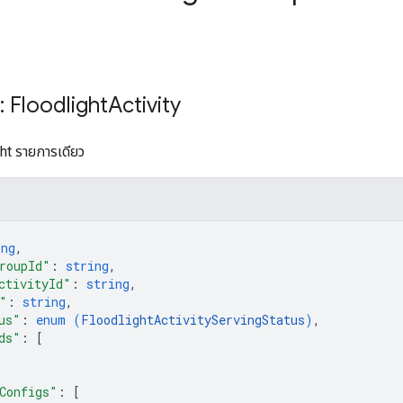
: Floodlight
Activity
ht รายการเดียว
ing
,
roupId"
: 
string
,
ctivityId"
: 
string
,
"
: 
string
,
us"
: 
enum (
FloodlightActivityServingStatus
)
,
ds"
: 
[
Configs"
: 
[