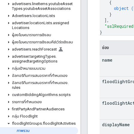
{
advertisers
.
line
Items
.
youtube
Asset
object (
Types
.
youtube
Asset
Associations
}
Advertisers
.
location
Lists
]
,
advertiser
.
location
Lists
.
assigned
"sslRequired
Locations
}
ผู้ลงโฆษณารายการเชิงลบ
ผู้ลงโฆษณารายการเชิงลบคีย์เวิร์ดเชิงลบ
ช่อง
advertisers
.
reach
Forecast
advertiser
.
targeting
Types
.
name
assignedtargeting
Options
กลุ่มเป้าหมายแบบรวม
อัลกอริทึมการเสนอราคาที่กําหนดเอง
floodlight
Gr
อัลกอริทึมการเสนอราคาที่กำหนดเอง
.
rules
custom
Bidding
Algorithms
.
scripts
รายการที่กําหนดเอง
floodlight
Ac
first
Party
And
Partner
Audiences
กลุ่ม Floodlight
floodlight
Groups
.
floodlight
Activities
display
Name
ภาพรวม