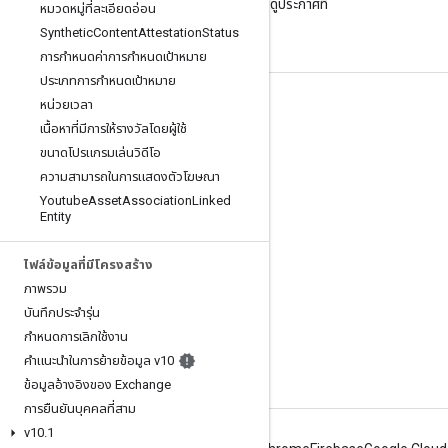
ไปที่บล็อกของเราเพื่อดูประกาศที่
หมวดหมู่ที่ละเอียดอ่อน
สําคัญ
Synthetic
Content
Attestation
Status
การกําหนดค่าการกําหนดเป้าหมาย
ประเภทการกําหนดเป้าหมาย
หน่วยเวลา
ข้อมูลผลิตภัณฑ์
เนื้อหาที่มีการให้รางวัลโดยผู้ใช้
ข้อกำหนดในการให้บริการ
ขนาดโปรแกรมเล่นวิดีโอ
ขีดจํากัดและโควต้าของ API
ความสามารถในการแสดงตัวโฆษณา
Youtube
Asset
Association
Linked
การกำหนดราคา
Entity
ไฟล์ข้อมูลที่มีโครงสร้าง
ภาพรวม
บันทึกประจำรุ่น
กำหนดการเลิกใช้งาน
คำแนะนำในการย้ายข้อมูล v10
ข้อมูลอ้างอิงของ Exchange
การยืนยันบุคคลที่สาม
v10
.
1