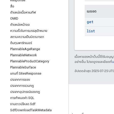
Response
สื่อ
เมธอด
ตําแหน่งเนื้อหาเนทีฟ
OMID
get
ตําแหน่งหน้าจอ
list
ความเร็วในการบรรลุเป้าหมาย
สถานะความเป็นบิดามารดา
ต้นทุนพาร์ทเนอร์
Plannable
Age
Range
Plannable
Network
เนื้อหาของหน้าเว็บนี้ได้รับอนุ
Plannable
Product
Category
อย่างอื่น โปรดดูรายละเอียดที่
น
Plannable
Surface
อัปเดตล่าสุด 2025-07-25 UT
แทนที่ Sites
Response
ประเภทการจอง
ประเภทการรวมกฎ
ประเภทอุปกรณ์ของกฎ
การกําหนดค่า SQL
งานดาวน์โหลด Sdf
บล็อก
Sdf
Download
Task
Metadata