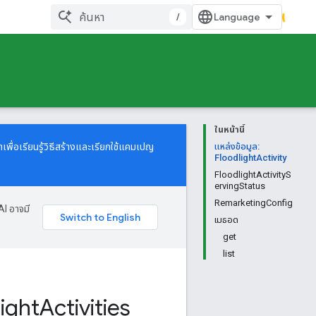
/
ในหน้านี้
เพื่อเรียนรู้วิธีสร้างและเรียกใช้แคมเปญ
แหล่งข้อมูล:
FloodlightActivity
FloodlightActivityS
ervingStatus
RemarketingConfig
AI อาจมี
เมธอด
get
list
light
Activities