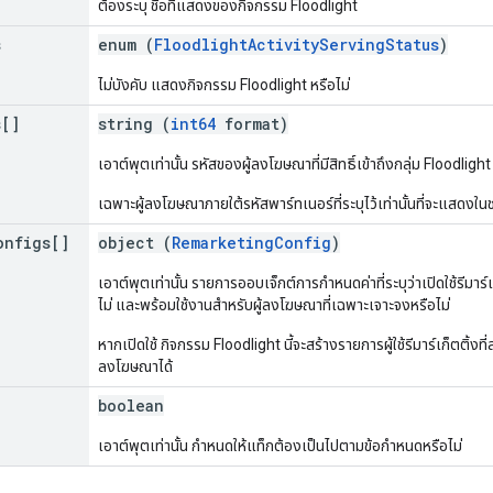
ต้องระบุ ชื่อที่แสดงของกิจกรรม Floodlight
s
enum (
FloodlightActivityServingStatus
)
ไม่บังคับ แสดงกิจกรรม Floodlight หรือไม่
s[]
string (
int64
format)
เอาต์พุตเท่านั้น รหัสของผู้ลงโฆษณาที่มีสิทธิ์เข้าถึงกลุ่ม Floodlight
เฉพาะผู้ลงโฆษณาภายใต้รหัสพาร์ทเนอร์ที่ระบุไว้เท่านั้นที่จะแสดงในช่
onfigs[]
object (
RemarketingConfig
)
เอาต์พุตเท่านั้น รายการออบเจ็กต์การกําหนดค่าที่ระบุว่าเปิดใช้รีมาร์
ไม่ และพร้อมใช้งานสําหรับผู้ลงโฆษณาที่เฉพาะเจาะจงหรือไม่
หากเปิดใช้ กิจกรรม Floodlight นี้จะสร้างรายการผู้ใช้รีมาร์เก็ตติ้ง
ลงโฆษณาได้
boolean
เอาต์พุตเท่านั้น กำหนดให้แท็กต้องเป็นไปตามข้อกำหนดหรือไม่