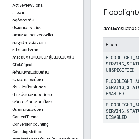
Active
View
Signal
Floodlight
ช่วงอายุ
กฎอัลกอริทึม
ประเภทเนื้อหาเสียง
สถานะการแสดงผลท
สถานะ Authorized
Seller
กลยุทธ์การเสนอราคา
Enum
หน่วยงบประมาณ
FLOODLIGHT
_
A
การตอบกลับแบบเป็นกลุ่มแบบเป็นกลุ่ม
SERVING
_
STAT
Click
Signal
UNSPECIFIED
ผู้ดำเนินการเปรียบเทียบ
ระยะเวลาของเนื้อหา
FLOODLIGHT
_
A
SERVING
_
STAT
ตําแหน่งเนื้อหาในสตรีม
ENABLED
ตําแหน่งเนื้อหานอกสตรีม
ระดับการจัดประเภทเนื้อหา
FLOODLIGHT
_
A
ประเภทสตรีมเนื้อหา
SERVING
_
STAT
DISABLED
Content
Theme
Conversion
Counting
Counting
Method