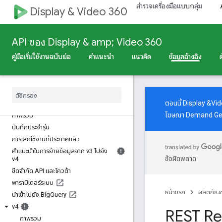
สำรวจเครื่องมือแบบกลุ่ม
Display & Video 360
API ของ Display & amp; Video 360
คู่มือเริ่มใช้งานฉบับย่อ
คำแนะนำ
แนวคิด
ข้อมูลอ้างอิง
ตอนนี้ Display &Vi
API ของ Display & amp; Video 360
โฆษณา Demand G
ภาพรวม
บันทึกประจำรุ่น
การเลิกใช้งานที่ประกาศแล้ว
คำแนะนำในการย้ายข้อมูลจาก v3 ไปยัง
ข้อผิดพลาด
v4
ขีดจำกัด API และโควต้า
พารามิเตอร์ระบบ
หน้าแรก
ผลิตภัณฑ
นำเข้าไปยัง Big
Query
v4
REST Re
ภาพรวม