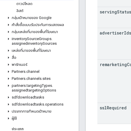
ดาวน์โหลด
ลิสต์
serving
Statu
กลุ่มเป้าหมายของ Google
คําสั่งซื้อแบบรับประกันการแสดงผล
กลุ่มแหล่งที่มาของพื้นที่โฆษณา
advertiser
Id
inventory
Source
Groups
.
assignedinventory
Sources
แหล่งที่มาของพื้นที่โฆษณา
สื่อ
remarketing
C
พาร์ทเนอร์
Partners
.
channel
Partners
.
channels
.
sites
partners
.
targeting
Types
.
assignedtargeting
Options
sdfdownloadtasks
sdfdownloadtasks
.
operations
ssl
Required
ประเภทการกําหนดเป้าหมาย
ผู้ใช้
ประเภท