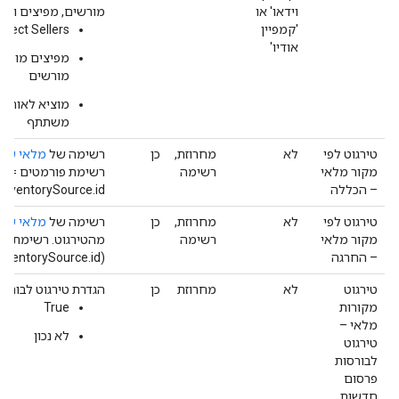
וידאו' או
מורשים, מפיצים ומוכ
'קמפיין
irect Sellers
אודיו'
מפיצים מורשי
מורשים
מוציא לאור מ
משתתף
טירגוט לפי
לא
מחרוזת,
כן
רשימה של
מלאי שטח
מקור מלאי
רשימה
ר
– הכללה
InventorySource.id;).
טירגוט לפי
לא
מחרוזת,
כן
רשימה של
מלאי שטח
מקור מלאי
רשימה
מהטירגוט. רשימת פו
– החרגה
(InventorySource.id; InventorySource.id;).
טירגוט
לא
מחרוזת
כן
הגדרת טירגוט לבורס
מקורות
True
מלאי –
לא נכון
טירגוט
לבורסות
פרסום
חדשות