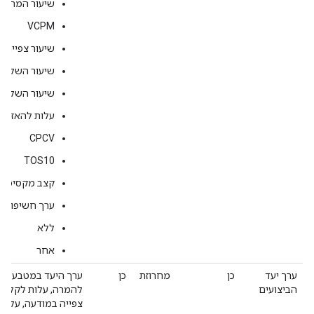
שיעור המרה (CVR) לחשיפה
VCPM
שיעור צפייה 
שיעור השלמת
שיעור השלמת 
עלות להאזנה שה
CPCV
TOS10
קצב מקסימלי
ערך חשיפות ב
ללא
אחר
ערך יעד
כן
מחרוזת
כן
ערך היעד במטבע (על
הביצועים
להמרה, עלות לקליק,
צפייה במודעה, עלות