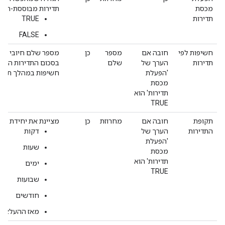
מכסת
תדירות מבוססת-חשיפ
תדירות
TRUE
FALSE
חשיפות לפי
חובה אם
מספר
כן
מספר שלם חיובי שמ
תדירות
הערך של
שלם
'הפעלת
חשיפות במהלך תקופה 
מכסת
תדירות' הוא
TRUE
תקופת
חובה אם
מחרוזת
כן
מציינת את יחידת הז
התדירות
הערך של
דקות
'הפעלת
שעות
מכסת
תדירות' הוא
ימים
TRUE
שבועות
חודשים
מאז ההעלאה