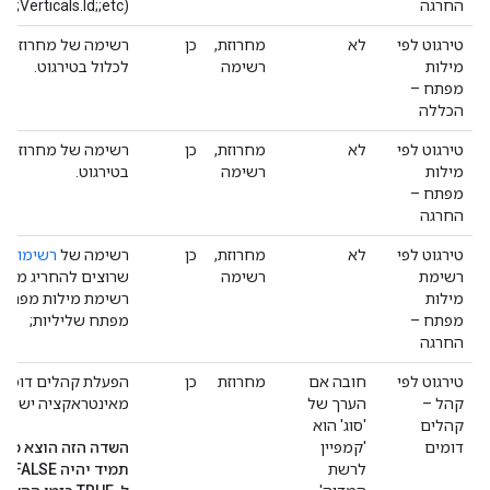
החרגה
(Verticals.Id;Verticals.Id;‎;etc.).
טירגוט לפי
לא
מחרוזת,
כן
רשימה של מחרוזות 
מילות
רשימה
לכלול בטירגוט.
מפתח –
הכללה
טירגוט לפי
לא
מחרוזת,
כן
רשימה של מחרוזות 
מילות
רשימה
בטירגוט.
מפתח –
החרגה
טירגוט לפי
לא
מחרוזת,
כן
רשימה של
רשימות ש
רשימת
רשימה
שרוצים להחריג מהטי
מילות
רשימת מילות מפתח ש
מפתח –
מפתח שליליות;
החרגה
טירגוט לפי
חובה אם
מחרוזת
כן
הפעלת קהלים דומים 
קהל –
הערך של
מאינטראקציה ישירה ש
קהלים
'סוג' הוא
דומים
'קמפיין
השדה הזה הוצא משי
לרשת
תמי