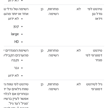
לא ידוע
טירגוט לפי
לא
מחרוזת,
כן
רשימה של גדלי נגני מ
גודל נגן
רשימה
אחד או יותר מהערכי
וידאו
לא ידוע
קטן
large
HD
טירגוט
לא
מחרוזת,
כן
רשימת המגדרים לטירג
דמוגרפי לפי
רשימה
מהערכים הקבילים:
מגדר
נקבה
גבר
לא ידוע
גיל לטירגוט
לא
מחרוזת,
כן
טירגוט לפי טווח גיל
דמוגרפי
רשימה
טווח גילאים על ידי ב
אפשר לעיין ברשימת 
'מגיל' ו'עד גיל'.