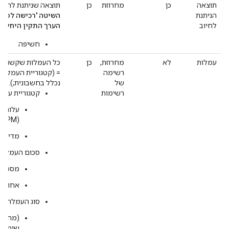
תוצאה
כן
מחרוזת
כן
תוצאה שניתנת לחיוב
הניתנת
השיטה 'רכישה לפי 
לחיוב
הערך התקין היחיד ה
חשיפה
עמלות
לא
מחרוזת,
כן
כל העמלות שקשורות 
רשימה
= (קטגוריית העמלה;
של
נכלל בחשבונית;).
רשימות
קטגוריית עמל
עלות ל
(CPM)
מדיה
סכום העמלה
מספר ממשי
אחוז כמס
סוג העמלה
(מחרוז
שימוש)