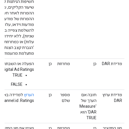
חשיפות הניתנות לצפי
שיעור הקליקים, שיע
ההמרות לאחר חשיפה,
ההמרות של מודעות א
מודעות וידאו, עלות 
שניות), ללא יחידות 
עלות) או כמחרוזת (א
'הגברת קצב הצגת המו
מתעלמת מהעמודה הז
מדידת DAR
כן
מחרוזת
כן
הפעלה או השבתה ש
n Digital Ad Ratings
TRUE
FALSE
מדידת ערוץ
חובה אם
מספר
כן
הערוץ
DAR
הערך של
שלם
Ratings. ‫Format = UniversalChannel.id
'Measure
DAR' הוא
TRUE
סוג התקציב
כן
מחרוזת
כן
מציין את סוג התקציב