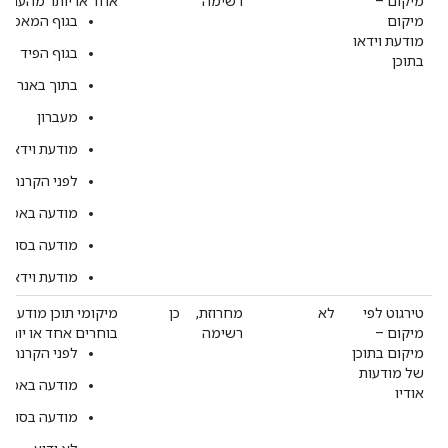
מיקום –
רשימה
אחד או יותר מהערכי
מיקום
בגוף המאמר
מודעת וידאו
בגוף הפיד
בתוכן
בתוך באנר
מעברון
מודעת וידאו Outstream לא ידועה
לפני הקרנה
מודעה באמצע
מודעה בסוף ס
מודעת וידאו In-stream לא ידועה
טירגוט לפי
לא
מחרוזת,
כן
מיקומי תוכן מודעה ש
מיקום –
רשימה
בוחרים אחד או יותר
מיקום בתוכן
לפני הקרנה
של מודעות
מודעה באמצע
אודיו
מודעה בסוף ס