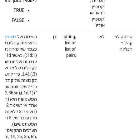
המדיה',
ל-TRUE בזמן ההעלאה, הערך יאופס ל-FALSE.
'קמפיין
TRUE
וידאו' או
'קמפיין
FALSE
אודיו'
טירגוט לפי
לא
string,
כן
רשימה של
רשימות
קה
קהל –
list of
ברשימות קהלים של צ
הכללה
list of
pairs
(1;1d
עדכניות של יום אחד. 
לקהלים של צד שלישי
לקבוצות של קהלים, 
כדי לשלב זוגות עם נתו
המשתמשים).
הערכים התקפים של נת
30m, 1h, 2h, 3h, 6h,