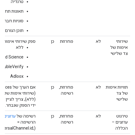
טרגדיה
תאונות תחבור
סוגיות חברתיו
תוכן הגורם זעז
שירותי
לא
מחרוזת
כן
ספק שירותי אימות חי
אימות של
ללא
צד שלישי
al Ad Science
DoubleVerify
Adloox
תוויות אימות
לא
מחרוזת,
כן
אם הערך ש
של צד
רשימה
שלישי
(ללא), צריך לציין ר
ידי הספק שנבחר.
טירגוט
לא
מחרוזת,
כן
רשימה של
ערוצים
שי
ערוצים –
רשימה
הרשימה =
הכללה
(UniversalChannel.id;UniversalChannel.id;‎ וכו').