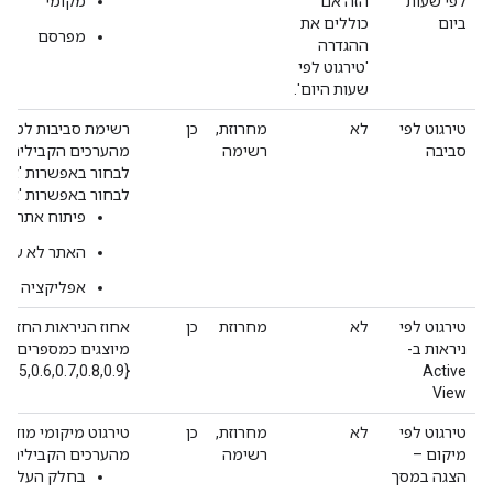
לפי שעות
הזה אם
מקומי
ביום
כוללים את
מפרסם
ההגדרה
'טירגוט לפי
שעות היום'.
טירגוט לפי
לא
מחרוזת,
כן
רשימת סביבות לטירגו
סביבה
רשימה
מהערכים הקבילים. ל
לבחור באפשרות 'אתר
לבחור באפשרות 'אתר
פיתוח אתרים
האתר לא עבר 
אפליקציה
טירגוט לפי
לא
מחרוזת
כן
אחוז הניראות החזויה
ניראות ב-
מיוצגים כמספרים עש
{0.1,0.2,0.3,0.4,0.5,0.6,0.7,0.8,0.9}
Active
View
טירגוט לפי
לא
מחרוזת,
כן
טירגוט מיקומי מודעו
מיקום –
רשימה
מהערכים הקבילים:
הצגה במסך
בחלק העליון 