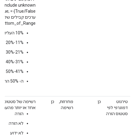
; Include unknown
True/False} = Lower 50%;Lower 50%;true;‎
ערכים קבילים של
Bottom_of_Range:
10% העליונים
11%-‏20%
21%-‏30%
31%-‏40%
41%-‏50%
ה- 50% התחתונים
טירגוט
כן
מחרוזת,
כן
רשימה של סטטוסי הו
דמוגרפי לפי
רשימה
אחד או יותר מהערכי
סטטוס הורה
הורה
לא הורה
לא ידוע