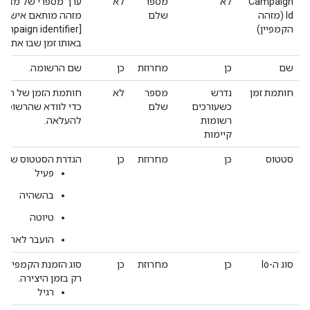
Campaign
לא
מספר
לא
ערך מספרי של מזהה ה
Id (מזהה
שלם
הקמפיין)
באותו זמן שבו אתם י
שם
כן
מחרוזת
כן
שם הרשומה.
חותמת זמן
נדרש
מספר
לא
חותמת הזמן של הר
כשעורכים
שלם
כדי לוודא שהרשומה 
רשומות
להעלאה.
קיימות
סטטוס
כן
מחרוזת
כן
הגדרת הסטטוס של ה
פעיל
בהשהיה
טיוטה
הועבר לארכיון
סוג ה-Io
כן
מחרוזת
כן
סוג הזמנת הקמפיין. 
רק בזמן היצירה.
רגיל