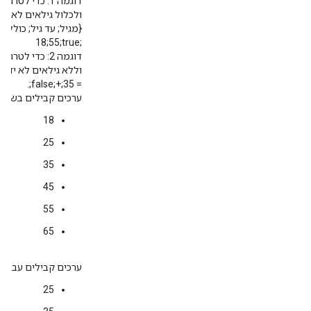
ולכלול גילאים לא יד
18;55;true;‎
וללא גילאים לא ידוע
= 35;+;false;.
ערכים קבילים בשדה '
18
25
35
45
55
65
ערכים קבילים עבור 'א
25