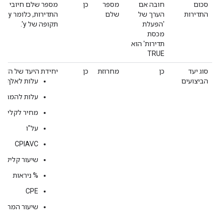
סכום
חובה אם
מספר
כן
מספר שלם חיובי שמי
התדירות
הערך של
שלם
'הפעלת
תקופה של y'.
מכסת
תדירות' הוא
TRUE
סוג יעד
כן
מחרוזת
כן
יחידת היעד של הזמנ
הביצועים
עלות לאלף חשיפו
עלות להמרה (CPA)
מחיר לקליק
על"ו
CPIAVC
שיעור קליקים
% ניראות
CPE
שיעור המרות (CVR) לקלי