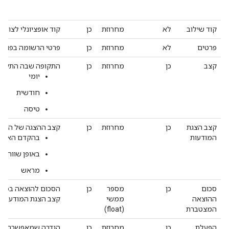
מד
קוד שילוב
לא
מחרוזת
כן
קוד אופציונלי לצורכי
פרטים
לא
מחרוזת
כן
פרטי הרשומה בפורמט
קצב
כן
מחרוזת
כן
התקופה שבה התקציב 
יומי
חודשית
טיסה
קצב הצגת
כן
מחרוזת
כן
קצב ההצגה של הרשומ
המודעות
בהקדם האפש
באופן שווה
מראש
סכום
כן
מספר
כן
הסכום להוצאה בכל ת
ההוצאה
ממשי
קצב הצגת המודעות.
המצטברת
(float)
הפעלת
כן
מחרוזת
כן
הגדרה שמאפשרת לה