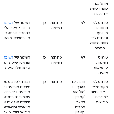
וקהל עם
כוונת רכישה
– הכללה
טירגוט לפי
לא
מחרוזת,
כן
רשימה של
רשימות
של
תחום עניין
רשימה
משותף ו/או קהלים ע
משותף
להחריג. פורמט רשי
וטירגוט לפי
משתמשים; מזהה של
כוונת רכישה
– החרגה
טירגוט
לא
מחרוזת,
כן
רשימה של
רשימות
ב
רשימות
רשימה
פורמט רשימה= מזה
מותאמות
מזהה של רשימת מש
אישית
טירגוט לפי
חובה אם
מחרוזת
כן
הגדרה לטירגוט מפיצי
מקור מלאי
הערך של
ישירים מורשים ומפיצ
– אפשרויות
'סוג' הוא
מורשים + לא ידוע. '
למוכרים
'קמפיין
שהמערכת תטרגט רק מ
מורשים
לרשת
ישירים ומפיצים מורש
המדיה',
הישירים והמפיצים המ
'קמפיין
מורשה שלא משתתף' 