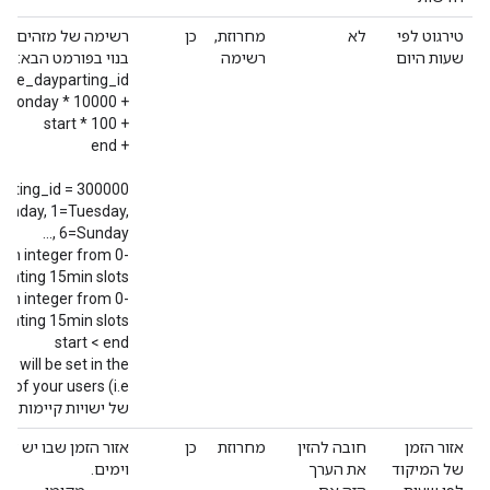
טירגוט לפי
לא
מחרוזת,
כן
רשימה של מזהים, כ
שעות היום
רשימה
בנוי בפורמט הבא:
base_dayparting_id
+ days_since_monday * 10000
+ start * 100
+ end
rting_id = 300000
onday, 1=Tuesday,
..., 6=Sunday
) an integer from 0-
senting 15min slots
; an integer from 0-
senting 15min slots
start < end
es will be set in the
של ישויות קיימות לא
אזור הזמן
חובה להזין
מחרוזת
כן
אזור הזמן שבו יש ל
של המיקוד
את הערך
וימים.