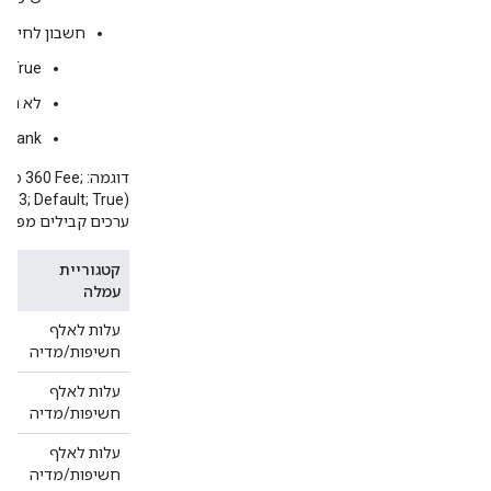
חשבון לחיוב 
True
לא נכון
blank
דוגמה: o 360 Fee
; 13; Default; True);'
ערכים קבילים מפור
קטגוריית
סו
עמלה
עלות לאלף
בר
חשיפות/מדיה
עלות לאלף
שר
חשיפות/מדיה
של
עלות לאלף
fy
חשיפות/מדיה