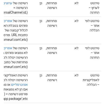
טירגוט
לא
מחרוזת,
כן
רשימה של
ערוצים
שי
לערוץ –
רשימה
הרשימה =
החרגה
(UniversalChannel.id;UniversalChannel.id;‎ וכו').
טירגוט לפי
לא
מחרוזת,
כן
רשימה של
אתרים
שי
אתר –
רשימה
מזהים בטבלת האתר ה
הכללה
לכלול קבוצה של מזה
כתובות URL. 
(UniversalSite.Id;'http://someurl.com';etc.).
טירגוט לפי
לא
מחרוזת,
כן
רשימה של
אתרים
שצ
אתר –
רשימה
לא נמצאו מזהים בטב
החרגה
הרשימה יכולה לכלול
(UniversalSite.Id;'http://someurl.com';etc.).
טירגוט
לא
מחרוזת,
כן
רשימת האפליקציות ש
לאפליקציות
רשימה
הרשימה יכולה לכלו
– הכללה
אוניברסליים
או מחרוז
אם הן לא נמצאות בט
פורמט 
.app.package';etc.).