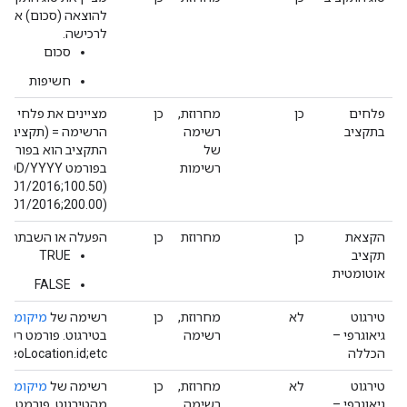
להוצאה (סכום) או מ
לרכישה.
סכום
חשיפות
פלחים
כן
מחרוזת,
כן
מציינים את פלחי הת
בתקציב
רשימה
הרשימה = (תקציב, ת
של
התקציב הוא בפורמט
רשימות
(200.00;04/01/2016;06/30/2016;);"
הקצאת
כן
מחרוזת
כן
הפעלה או השבתה של
תקציב
TRUE
אוטומטית
FALSE
טירגוט
לא
מחרוזת,
כן
רשימה של
מיקומים ג
גיאוגרפי –
רשימה
הכללה
GeoLocation.id;etc.).
טירגוט
לא
מחרוזת,
כן
רשימה של
מיקומים ג
גיאוגרפי –
רשימה
מהטירגוט. פורמט רש