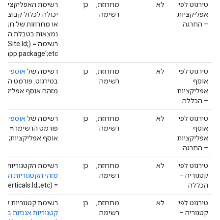
טירגוט לפי
לא
מחרוזת,
כן
רשימת האפליקציות ש
אפליקציות
רשימה
יכולה לכלול קבוצה 
– החרגה
או מחרוזות של חבילו
נמצאות בטבלת האתרי
רשימה = (Site.Id
.app.package';etc.).
טירגוט לפי
לא
מחרוזת,
כן
רשימה של
אוספי אפ
אוסף
רשימה
בטירגוט. פורמט הרש
אפליקציות
מזהה אוסף אפליקציו
– הכללה
טירגוט לפי
לא
מחרוזת,
כן
רשימה של
אוספי אפ
אוסף
רשימה
פורמט הרשימה= מזה
אפליקציות
אוסף אפליקציות;
– החרגה
טירגוט לפי
לא
מחרוזת,
כן
רשימת הקטגוריות שצ
קטגוריה –
רשימה
מזהי הקטגוריות האנכיו
הכללה
= (Verticals.Id;Verticals.Id;‎;etc.).
טירגוט לפי
לא
מחרוזת,
כן
רשימת קטגוריות להח
קטגוריה –
רשימה
קטגוריות אנכיות ב-AdX