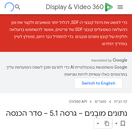
Display & Video 360
כדי לפשט את ניהול קובצי ה-SDF, לכלול יותר משאבים ולקצר את זמן
ההעלאה כשמעלים קובצי SDF של פריטים, אפשר להשתמש ב
העלאה
חלקית של קובץ נתונים מובְנים
. כדי להתחיל כבר היום, מומלץ לעיין
במדריך החדש
.
‫Google משתמשת בטכנולוגיית AI כדי לתרגם תוכן לשפה המועדפת עליך.
בתרגומים כאלו עשויות להיות שגיאות.
דף הבית
מוצרים
DV360 API
נתונים מובְנים – גרסה 5
1 – סדר הכנסה
.
bookmark_border