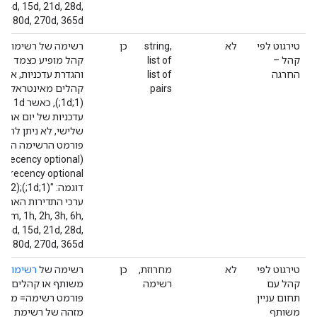
, 14d, 15d, 21d, 28d,
d, 180d, 270d, 365d
טירגוט לפי
לא
string,
כן
רשימה של רשימות ק
קהל –
list of
קהל מופיע כצמד ש
החרגה
list of
והגדרת עדכניות, אם
pairs
קהלים מאינטראקציה 
(1;1d
עדכניות של יום אחד.
שלישי, לא ניתן להשת
recency optional;);
דוגמה: "(1;1d;);(2;);".
ערכי התדירות האחרו
30m, 1h, 2h, 3h, 6h,
, 14d, 15d, 21d, 28d,
d, 180d, 270d, 365d
טירגוט לפי
לא
מחרוזת,
כן
רשימה של
רשימות
של
קהל עם
רשימה
משותף או קהלים עם 
תחום עניין
פורמט רשימה= מזה
משותף
מזהה של רשימת מש