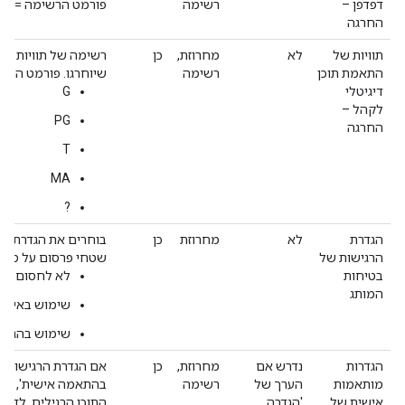
דפדפן –
רשימה
פורמט הרשימה = (Browser.id;Browser.id;etc.).
החרגה
תוויות של
לא
מחרוזת,
כן
רשימה של תוויות הת
התאמת תוכן
רשימה
שיוחרגו. פורמט הרשימה = (etc
דיגיטלי
G
לקהל –
PG
החרגה
T
MA
?
הגדרת
לא
מחרוזת
כן
בוחרים את הגדרת הר
הרגישות של
שטחי פרסום על סמך
בטיחות
לא לחסום
המותג
שימוש באימות ב-n Manager
שימוש בהגדר
הגדרות
נדרש אם
מחרוזת,
כן
אם הגדרת הרגישות ש
מותאמות
הערך של
רשימה
בהתאמה אישית', צריך
אישית של
'הגדרה
התוכן הרגילים. לדוגמ