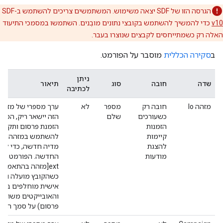
הגרסה הזו של SDF יצאה משימוש. המשתמשים צריכים להשתמש ב-SDF
v10
כדי להמשיך להשתמש בקובצי נתונים מובְנים. השתמשו במסמכי התיעוד
האלה רק כשמתייחסים לקבצים שנוצרו בעבר.
ב
סקירה הכללית
מוסבר על הפורמט.
ניתן
שדה
חובה
סוג
תיאור
לכתיבה
מזהה Io
חובה רק
מספר
לא
ערך מספרי של מזהה 
כשעורכים
שלם
הזה יישאר ריק, המע
הזמנות
הזמנת פרסום ותקצה ל
קיימות
להשתמש במזהה מותא
להצגת
מדיה חדשה, כדי להק
מודעות
החדשה. הפורמט של 
כשהקובץ מועלה ומע
והאובייקטים משויכים
פרסום) על סמך המז