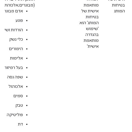
בטיחות
מותאמת
(מבוגרים;אלכוהול;טבק
המותג
אישית של
אדם מבוגר
בטיחות
פוגע
המותג' הוא
'שימוש
הורדות ושיתו
בהגדרה
כלי נשק
מותאמת
אישית'
הימורים
אלימות
בעל רמיזות מי
שפה גסה
אלכוהול
סמים
טבק
פוליטיקה
דת