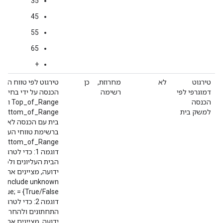
35
45
55
65
+
טירגוט
לא
מחרוזת,
כן
טירגוט לפי טווח הכנ
דמוגרפי לפי
רשימה
הכנסה על ידי בחירת 
הכנסה
_Range
למשק בית
ברשימת טווחי הערכי
Bottom_of_Range.
הבית העליונים ולכל
; Include unknown
True/False} = Top 10%;41-50%;true;‎
התחתונים ולהחריג מ