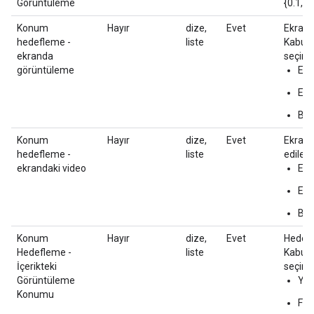
Görüntüleme
{0.1,0.
Konum
Hayır
dize,
Evet
Ekrand
hedefleme -
liste
Kabul e
ekranda
seçin:
görüntüleme
Ekr
Ekr
Bil
Konum
Hayır
dize,
Evet
Ekrand
hedefleme -
liste
edilebi
ekrandaki video
Ekr
Ekr
Bil
Konum
Hayır
dize,
Evet
Hedefl
Hedefleme -
liste
Kabul e
İçerikteki
seçin:
Görüntüleme
Yazı
Konumu
Fee