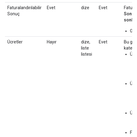
Faturalandırılabilir
Evet
dize
Evet
Fatural
Sonuç
Sonuca
sonlan
Gös
Ücretler
Hayır
dize,
Evet
Bu giri
liste
kategor
listesi
Ücr
Ücr
Ücr
Fat