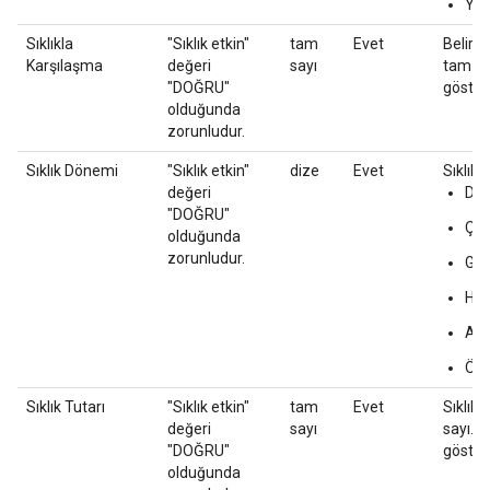
YAN
Sıklıkla
"Sıklık etkin"
tam
Evet
Belirli
Karşılaşma
değeri
sayı
tam say
"DOĞRU"
göster
olduğunda
zorunludur.
Sıklık Dönemi
"Sıklık etkin"
dize
Evet
Sıklık s
değeri
Dak
"DOĞRU"
Çal
olduğunda
zorunludur.
Gü
Haf
Ay
Öm
Sıklık Tutarı
"Sıklık etkin"
tam
Evet
Sıklık 
değeri
sayı
sayı. D
"DOĞRU"
göster"
olduğunda