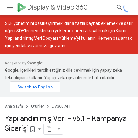
Display & Video 360
SDF yönetimini basitleştirmek, daha fazla kaynak eklemek ve satır
öğesi SDF'lerini yüklerken yükleme sürenizi kısaltmak için
Kısmi
Yapılandırılmış Veri Dosyası Yükleme
'yi kullanın. Hemen başlamak
için
yeni kılavuzumuza
göz atın.
Google, içerikleri tercih ettiğiniz dile çevirmek için yapay zeka
teknolojisini kullanır. Yapay zeka çevirilerinde hata olabilir.
Ana Sayfa
Ürünler
DV360 API
Yapılandırılmış Veri - v5
.
1 - Kampanya
Siparişi
bookmark_border