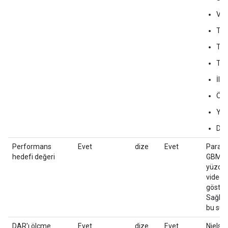
Vid
TD
TG
TO
İler
Öze
Yo
Diğ
Performans
Evet
dize
Evet
Para b
hedefi değeri
GBM, G
yüzdes
video 
gösteri
Sağlan
bu sütu
DAR'ı ölçme
Evet
dize
Evet
Nielsen