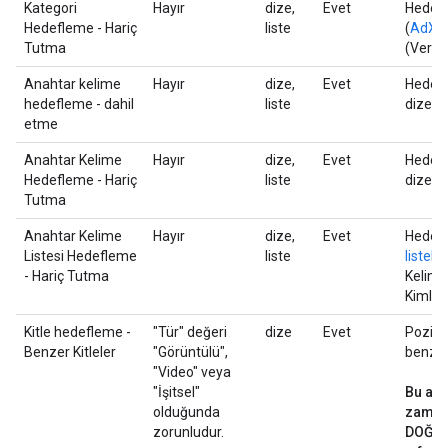
Kategori
Hayır
dize,
Evet
Hedefl
Hedefleme - Hariç
liste
(
AdX d
Tutma
(Vertic
Anahtar kelime
Hayır
dize,
Evet
Hedefl
hedefleme - dahil
liste
dizeleri
etme
Anahtar Kelime
Hayır
dize,
Evet
Hedefl
Hedefleme - Hariç
liste
dizeleri
Tutma
Anahtar Kelime
Hayır
dize,
Evet
Hedefl
Listesi Hedefleme
liste
listeler
- Hariç Tutma
Kelime 
Kimliği
Kitle hedefleme -
"Tür" değeri
dize
Evet
Pozitif
Benzer Kitleler
"Görüntülü",
benzer 
"Video" veya
"İşitsel"
Bu ala
olduğunda
zaman 
zorunludur.
DOĞRU 