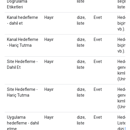
Doğrulama
liste
seçile
Etiketleri
listesin
Kanal hedefleme
Hayır
dize,
Evet
Hedefl
- dahil et
liste
biçimi
vb.).
Kanal Hedefleme
Hayır
dize,
Evet
Hedefl
- Hariç Tutma
liste
biçimi
vb.).
Site Hedefleme -
Hayır
dize,
Evet
Hedefl
Dahil Et
liste
genel 
kimliği
(Univer
Site Hedefleme -
Hayır
dize,
Evet
Hedefl
Hariç Tutma
liste
genel 
kimliği
(Univer
Uygulama
Hayır
dize,
Evet
Hedefl
hedefleme - dahil
liste
Liste,
etme
dizi
Uni