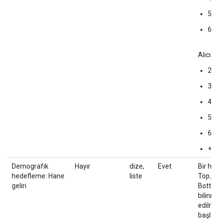
55
65
Alıcı i
25
35
45
55
65
+
Demografik
Hayır
dize,
Evet
Bir han
hedefleme: Hane
liste
Top_of_
geliri
Bottom
bilinme
edilmey
başlang