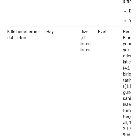
sıfırla
DO
YAN
Kitle hedefleme -
Hayır
dize,
Evet
Hedefl
dahil etme
çift
Birinci
listesi
yenilik 
listesi
şeklind
eden bi
kitlele
(4;); ş
birleşt
tarihi 
((1;1d;
güncel
sahip l
liste 3
tüm kul
Geçerli
all, 1m
2d, 3d,
90d, 1