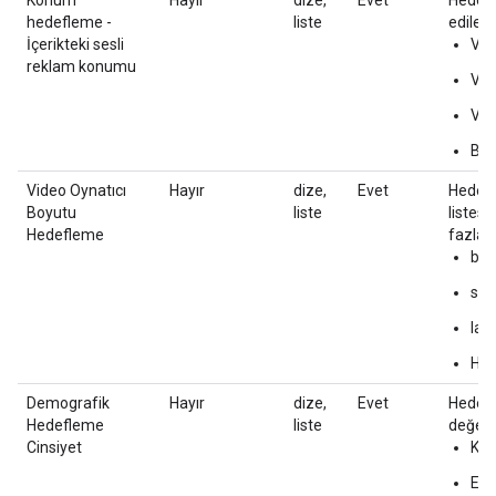
Konum
Hayır
dize,
Evet
Hedefl
hedefleme -
liste
edilebi
İçerikteki sesli
Vid
reklam konumu
Vid
Vid
Bil
Video Oynatıcı
Hayır
dize,
Evet
Hedefl
Boyutu
liste
listesi
Hedefleme
fazlası
bil
sma
lar
HD
Demografik
Hayır
dize,
Evet
Hedefle
Hedefleme
liste
değerle
Cinsiyet
Kad
Erk