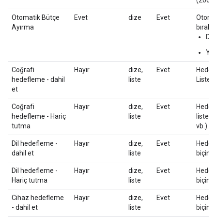
(200.0
Otomatik Bütçe
Evet
dize
Evet
Otomati
Ayırma
bırakır
DO
YAN
Coğrafi
Hayır
dize,
Evet
Hedefl
hedefleme - dahil
liste
Liste b
et
Coğrafi
Hayır
dize,
Evet
Hedefl
hedefleme - Hariç
liste
listesi
tutma
vb.).
Dil hedefleme -
Hayır
dize,
Evet
Hedefl
dahil et
liste
biçimi
Dil hedefleme -
Hayır
dize,
Evet
Hedefl
Hariç tutma
liste
biçimi
Cihaz hedefleme
Hayır
dize,
Evet
Hedefl
- dahil et
liste
biçimi 