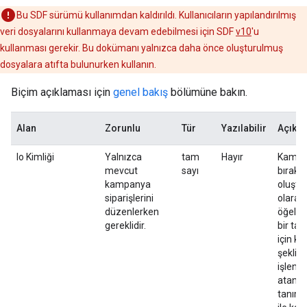
Bu SDF sürümü kullanımdan kaldırıldı. Kullanıcıların yapılandırılmış
veri dosyalarını kullanmaya devam edebilmesi için SDF
v10
'u
kullanması gerekir. Bu dokümanı yalnızca daha önce oluşturulmuş
dosyalara atıfta bulunurken kullanın.
Biçim açıklaması için
genel bakış
bölümüne bakın.
Alan
Zorunlu
Tür
Yazılabilir
Açıkl
Io Kimliği
Yalnızca
tam
Hayır
Kampan
mevcut
sayı
bırakıl
kampanya
oluştur
siparişlerini
olarak,
düzenlerken
öğeler
gereklidir.
bir tan
için ku
şeklin
işlend
atanan 
tanımla