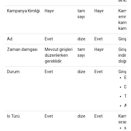
ile kam
Kampanya Kimliği
Hayır
tam
Hayır
Kampan
sayı
emriyl
kampany
kampany
Ad
Evet
dize
Evet
Girişin 
Zaman damgası
Mevcut girişleri
tam
Hayır
Girişi
düzenlerken
sayı
indirm
gereklidir.
doğrul
Durum
Evet
dize
Evet
Girişin
Etk
Dur
Tas
Arş
Io Türü
Evet
dize
Evet
Kampan
sırasın
sta