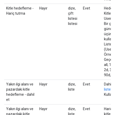
Kitle hedefleme -
Hayır
dize,
Evet
Hedefle
Hariç tutma
çift
Kitle li
listesi
UserLis
listesi
Bir çif
güncell
üçüncü
kullanı
Liste b
(UserLi
Örnek: 
Geçerli
all, 1m
2d, 3d,
90d, 1
Yakın ilgi alanı ve
Hayır
dize,
Evet
Dahil e
pazardaki kitle
liste
listeler
hedefleme - dahil
Kullanıc
et
Yakın ilgi alanı ve
Hayır
dize,
Evet
Hariç t
pazardaki kitle
liste
kitle
li