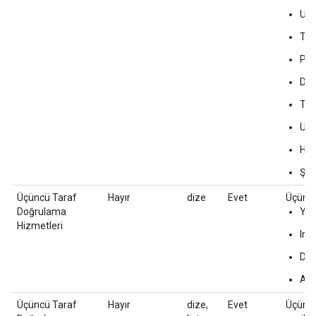
Uyu
Tüt
Poli
Din
Tra
Ula
Has
Şok 
Üçüncü Taraf
Hayır
dize
Evet
Üçüncü
Doğrulama
Yo
Hizmetleri
Int
Dou
Adl
Üçüncü Taraf
Hayır
dize,
Evet
Üçüncü