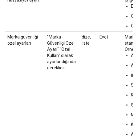
hassasiyet ayarı
engell
Eng
Cam
Öze
Marka güvenliği
"Marka
dize,
Evet
Marka g
özel ayarları
Güvenliği Özel
liste
standart
Ayarı" "Özel
Örneği
Kullan" olarak
Adu
ayarlandığında
Aşa
gereklidir.
İnd
Sil
Ku
Şid
Mü
Küf
Alk