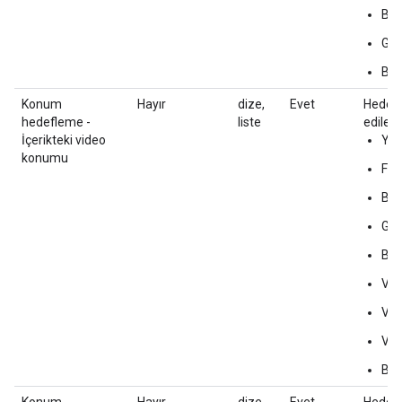
Ban
Geç
Bil
Konum
Hayır
dize,
Evet
Hedefl
hedefleme -
liste
edilebi
İçerikteki video
Yazı
konumu
Fee
Ban
Geç
Bil
Vid
Vid
Vid
Bil