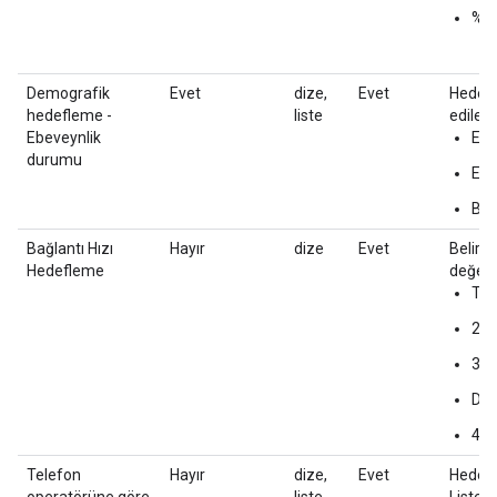
%50
Demografik
Evet
dize,
Evet
Hedefl
hedefleme -
liste
edilebi
Ebeveynlik
Eb
durumu
Ebe
Bil
Bağlantı Hızı
Hayır
dize
Evet
Belirli
Hedefleme
değerle
Tü
2G
3G
DS
4G
Telefon
Hayır
dize,
Evet
Hedef