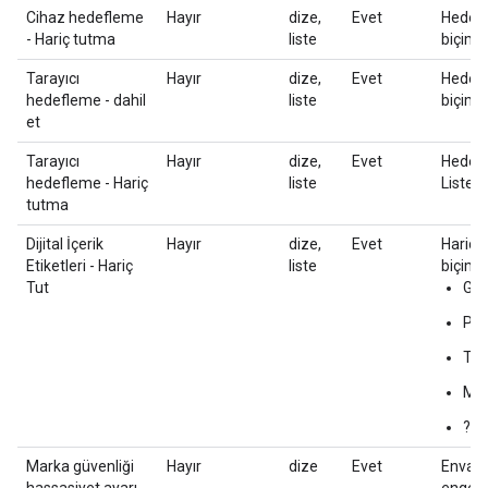
Cihaz hedefleme
Hayır
dize,
Evet
Hedefl
- Hariç tutma
liste
biçimi 
Tarayıcı
Hayır
dize,
Evet
Hedefl
hedefleme - dahil
liste
biçimi 
et
Tarayıcı
Hayır
dize,
Evet
Hedefl
hedefleme - Hariç
liste
Liste b
tutma
Dijital İçerik
Hayır
dize,
Evet
Hariç t
Etiketleri - Hariç
liste
biçimi 
Tut
G
PG
T
MA
?
Marka güvenliği
Hayır
dize
Evet
Envant