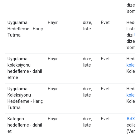
dizeler
'some.
Uygulama
Hayır
dize,
Evet
Hedefl
Hedefleme - Hariç
liste
Liste,
Tutma
dizi
Uni
dizeler
'some.
Uygulama
Hayır
dize,
Evet
Hedefl
koleksiyonu
liste
koleksi
hedefleme - dahil
Koleks
etme
Uygulama
Hayır
dize,
Evet
Hedefl
Koleksiyonu
liste
koleksi
Hedefleme - Hariç
Koleks
Tutma
Kategori
Hayır
dize,
Evet
AdX dik
hedefleme - dahil
liste
edilece
et
(Vertic