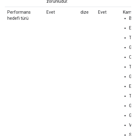
zorunludur.
Performans
Evet
dize
Evet
Kampan
hedefi türü
BG
EB
TB
GB
CP
TO
Gör
ET
Tık
Gös
GB
VT
Ses