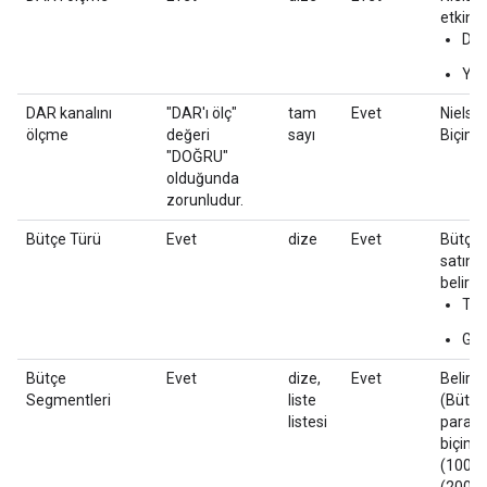
etkinle
DO
YAN
DAR kanalını
"DAR'ı ölç"
tam
Evet
Nielse
ölçme
değeri
sayı
Biçim 
"DOĞRU"
olduğunda
zorunludur.
Bütçe Türü
Evet
dize
Evet
Bütçe t
satın 
belirtir.
Tut
Gös
Bütçe
Evet
dize,
Evet
Belirli
Segmentleri
liste
(Bütçe,
listesi
para b
biçimin
(100.5