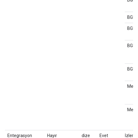
BGB
BGB
BGB
BGB
BGB
Medy
Medy
Entegrasyon
Hayır
dize
Evet
İzleme 