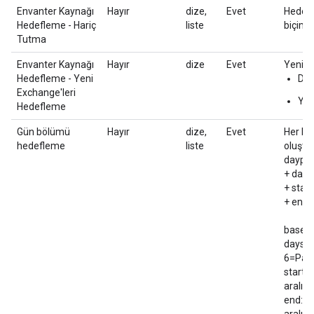
Envanter Kaynağı
Hayır
dize,
Evet
Hedefl
Hedefleme - Hariç
liste
biçimi 
Tutma
Envanter Kaynağı
Hayır
dize
Evet
Yeni e
Hedefleme - Yeni
Doğ
Exchange'leri
Yan
Hedefleme
Gün bölümü
Hayır
dize,
Evet
Her bi
hedefleme
liste
oluştur
daypar
+ day
+ start
+ end
base_d
days_s
6=Paz
start:
aralıkl
end: 1