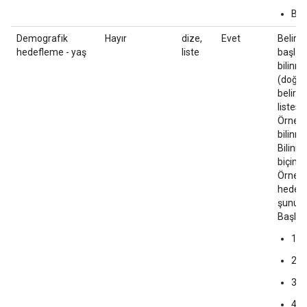
Bil
Demografik
Hayır
dize,
Evet
Belirli
hedefleme - yaş
liste
başlang
bilinme
(doğru/
belirti
listesi
Örnek 
bilinme
Bilinm
biçimin
Örnek 2
hedefl
şunu be
Başlang
18
25
35
45