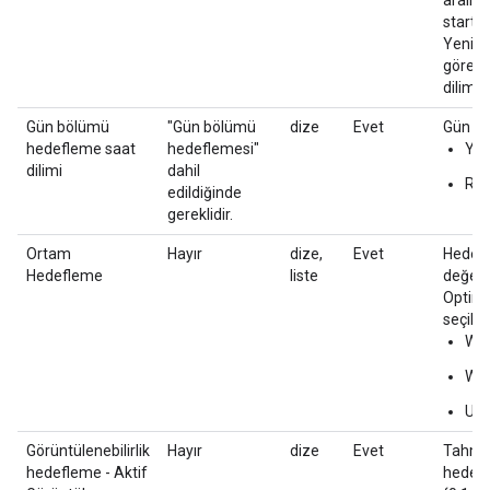
aralıkl
start 
Yeni öğ
göre ay
dilimi 
Gün bölümü
"Gün bölümü
dize
Evet
Gün bö
hedefleme saat
hedeflemesi"
Yer
dilimi
dahil
Rek
edildiğinde
gereklidir.
Ortam
Hayır
dize,
Evet
Hedefle
Hedefleme
liste
değerl
Optimi
seçile
We
Web
Uy
Görüntülenebilirlik
Hayır
dize
Evet
Tahmin 
hedefleme - Aktif
hedefle