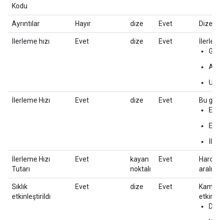
Kodu
Ayrıntılar
Hayır
dize
Evet
Dize bi
İlerleme hızı
Evet
dize
Evet
İlerlem
Gün
Ayl
Uç
İlerleme Hızı
Evet
dize
Evet
Bu giri
En 
Eşit
İler
İlerleme Hızı
Evet
kayan
Evet
Harcam
Tutarı
noktalı
aralığı
Sıklık
Evet
dize
Evet
Kampany
etkinleştirildi
etkinle
DO