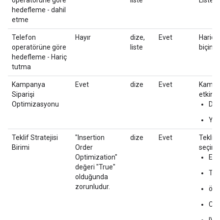
operatörüne göre
liste
Liste bi
hedefleme - dahil
etme
Telefon
Hayır
dize,
Evet
Hariç 
operatörüne göre
liste
biçimi =
hedefleme - Hariç
tutma
Kampanya
Evet
dize
Evet
Kampan
Siparişi
etkinle
Optimizasyonu
DO
YAN
Teklif Stratejisi
"Insertion
dize
Evet
Teklifi
Birimi
Order
seçin:
Optimization"
EB
değeri "True"
TB
olduğunda
zorunludur.
öze
CIV