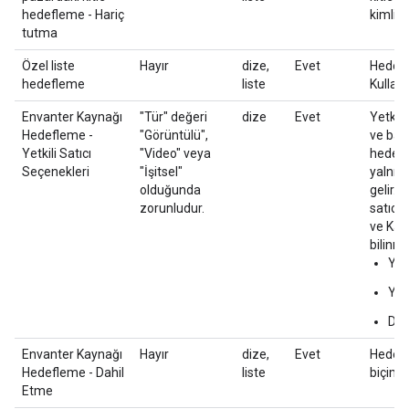
hedefleme - Hariç
kimliği;
tutma
Özel liste
Hayır
dize,
Evet
Hedefl
hedefleme
liste
Kullanıc
Envanter Kaynağı
"Tür" değeri
dize
Evet
Yetkili
Hedefleme -
"Görüntülü",
ve bayi
Yetkili Satıcı
"Video" veya
hedefl
Seçenekleri
"İşitsel"
yalnızc
olduğunda
gelir. 
zorunludur.
satıcıl
ve Katı
bilinme
Yet
Yet
Dah
Envanter Kaynağı
Hayır
dize,
Evet
Hedefl
Hedefleme - Dahil
liste
biçimi 
Etme