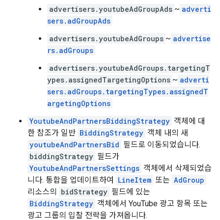
advertisers.youtubeAdGroupAds
~
adverti
sers.adGroupAds
advertisers.youtubeAdGroups
~
advertise
rs.adGroups
advertisers.youtubeAdGroups.targetingT
ypes.assignedTargetingOptions
~
adverti
sers.adGroups.targetingTypes.assignedT
argetingOptions
YoutubeAndPartnersBiddingStrategy
객체에 대
한 참조가 일반
BiddingStrategy
객체 내의 새
youtubeAndPartnersBid
필드로 이동되었습니다.
biddingStrategy
필드가
YoutubeAndPartnersSettings
객체에서 삭제되었습
니다. 통합을 업데이트하여
LineItem
또는
AdGroup
리소스의
bidStrategy
필드에 있는
BiddingStrategy
객체에서 YouTube 광고 항목 또는
광고 그룹의 입찰 전략을 가져옵니다.