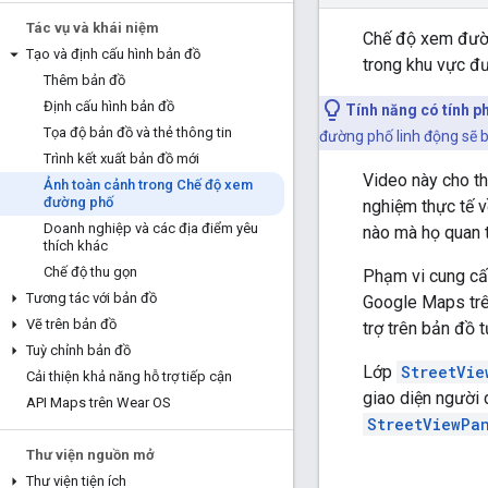
Tác vụ và khái niệm
Chế độ xem đườn
Tạo và định cấu hình bản đồ
trong khu vực đư
Thêm bản đồ
Định cấu hình bản đồ
Tính năng có tính ph
Tọa độ bản đồ và thẻ thông tin
đường phố linh động sẽ b
Trình kết xuất bản đồ mới
Video này cho t
Ảnh toàn cảnh trong Chế độ xem
đường phố
nghiệm thực tế v
Doanh nghiệp và các địa điểm yêu
nào mà họ quan 
thích khác
Chế độ thu gọn
Phạm vi cung cấ
Tương tác với bản đồ
Google Maps trê
Vẽ trên bản đồ
trợ trên bản đồ 
Tuỳ chỉnh bản đồ
Lớp
StreetVie
Cải thiện khả năng hỗ trợ tiếp cận
giao diện người 
API Maps trên Wear OS
StreetViewPa
Thư viện nguồn mở
Thư viện tiện ích