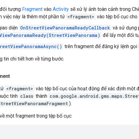
đối tượng
Fragment
vào
Activity
sẽ xử lý ảnh toàn cảnh trong C
m việc này là thêm một phần tử
<fragment>
vào tệp bố cục cho
giao diện
OnStreetViewPanoramaReadyCallback
và sử dụng p
ViewPanoramaReady(StreetViewPanorama)
để lấy một đối 
reetViewPanoramaAsync()
trên fragment để đăng ký lệnh gọi l
 tin chi tiết hơn về từng bước.
ment
tử
<fragment>
vào tệp bố cục của hoạt động để xác định một 
thuộc tính
class
thành
com.google.android.gms.maps.Stree
StreetViewPanoramaFragment
).
 về một fragment trong tệp bố cục: