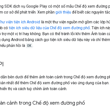
ng SDK dịch vụ Google Play có một số mẫu Chế độ xem đường p
àm cơ sở để phát triển. Xem phần
giới thiệu
để biết các nguyên tắ
ư viện tiện ích Android
là một thư viện nguồn mở gồm các lớp hữ
Hub có
tiện ích siêu dữ liệu của Chế độ xem đường phố
. Tiện ích 
trợ một vị trí hay không. Bạn có thể tránh lỗi khi thêm Ảnh toàn
dụng Android bằng cách gọi tiện ích siêu dữ liệu này và chỉ thê
ếu phản hồi là
OK
.
PI
dẫn bên dưới để thêm ảnh toàn cảnh trong Chế độ xem đường ph
giản nhất để thêm Chế độ xem đường phố vào ứng dụng của bạn. 
hiển thị và cách tuỳ chỉnh ảnh toàn cảnh.
àn cảnh trong Chế độ xem đường phố