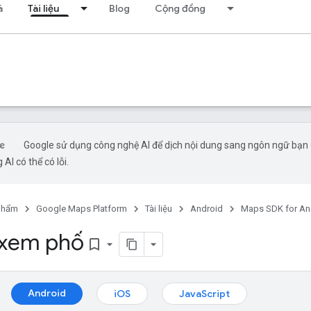
á
Tài liệu
Blog
Cộng đồng
Google sử dụng công nghệ AI để dịch nội dung sang ngôn ngữ bạn
 AI có thể có lỗi.
phẩm
Google Maps Platform
Tài liệu
Android
Maps SDK for An
 xem phố
bookmark_border
Android
iOS
JavaScript