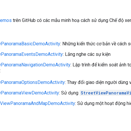
iDemos
trên GitHub có các mẫu minh hoạ cách sử dụng Chế độ x
wPanoramaBasicDemoActivity
: Những kiến thức cơ bản về cách
wPanoramaEventsDemoActivity
: Lắng nghe các sự kiện
wPanoramaNavigationDemoActivity
: Lập trình để kiểm soát ảnh 
ố
wPanoramaOptionsDemoActivity
: Thay đổi giao diện người dùng 
wPanoramaViewDemoActivity
: Sử dụng
StreetViewPanoramaV
etViewPanoramaAndMapDemoActivity
: Sử dụng một hoạt động hi