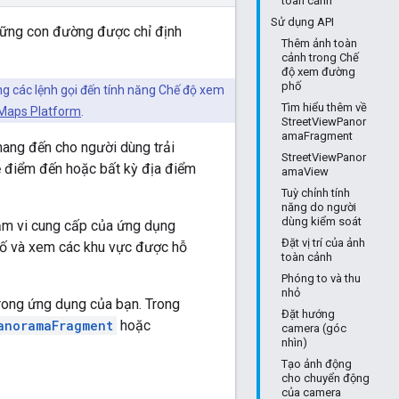
toàn cảnh
Sử dụng API
ững con đường được chỉ định
Thêm ảnh toàn
cảnh trong Chế
độ xem đường
phố
ng các lệnh gọi đến tính năng Chế độ xem
Tìm hiểu thêm về
 Maps Platform
.
StreetViewPanor
amaFragment
ang đến cho người dùng trải
StreetViewPanor
về điểm đến hoặc bất kỳ địa điểm
amaView
Tuỳ chỉnh tính
năng do người
dùng kiểm soát
ạm vi cung cấp của ứng dụng
Đặt vị trí của ảnh
hố và xem các khu vực được hỗ
toàn cảnh
Phóng to và thu
nhỏ
ong ứng dụng của bạn. Trong
Đặt hướng
anoramaFragment
hoặc
camera (góc
nhìn)
Tạo ảnh động
cho chuyển động
của camera