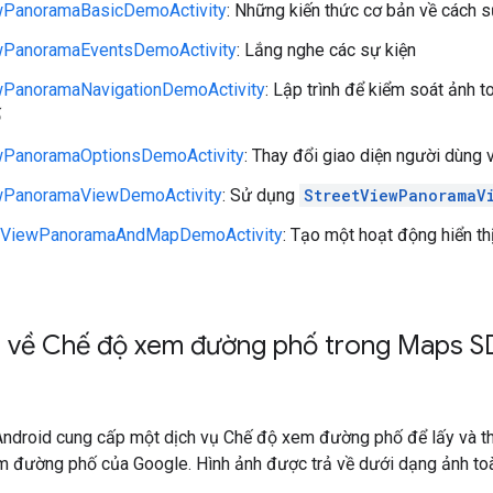
wPanoramaBasicDemoActivity
: Những kiến thức cơ bản về cách
wPanoramaEventsDemoActivity
: Lắng nghe các sự kiện
wPanoramaNavigationDemoActivity
: Lập trình để kiểm soát ảnh 
ố
wPanoramaOptionsDemoActivity
: Thay đổi giao diện người dùng 
wPanoramaViewDemoActivity
: Sử dụng
StreetViewPanoramaV
etViewPanoramaAndMapDemoActivity
: Tạo một hoạt động hiển t
 về Chế độ xem đường phố trong Maps S
droid cung cấp một dịch vụ Chế độ xem đường phố để lấy và th
m đường phố của Google. Hình ảnh được trả về dưới dạng ảnh to