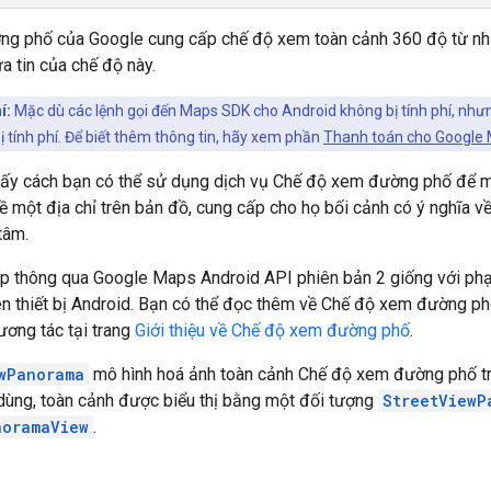
g phố của Google cung cấp chế độ xem toàn cảnh 360 độ từ nh
a tin của chế độ này.
í:
Mặc dù các lệnh gọi đến Maps SDK cho Android không bị tính phí, như
ị tính phí. Để biết thêm thông tin, hãy xem phần
Thanh toán cho Google
hấy cách bạn có thể sử dụng dịch vụ Chế độ xem đường phố để m
ề một địa chỉ trên bản đồ, cung cấp cho họ bối cảnh có ý nghĩa 
tâm.
p thông qua Google Maps Android API phiên bản 2 giống với ph
n thiết bị Android. Bạn có thể đọc thêm về Chế độ xem đường p
tương tác tại trang
Giới thiệu về Chế độ xem đường phố
.
wPanorama
mô hình hoá ảnh toàn cảnh Chế độ xem đường phố tr
dùng, toàn cảnh được biểu thị bằng một đối tượng
StreetViewP
noramaView
.