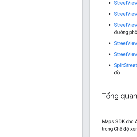
StreetVie
StreetVie
StreetVie
đường ph
StreetVie
StreetVie
SplitStre
đồ
Tổng quan
Maps SDK cho An
trong Chế độ xe