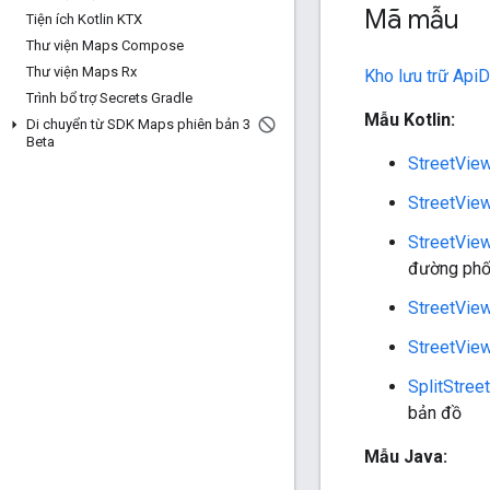
Mã mẫu
Tiện ích Kotlin KTX
Thư viện Maps Compose
Thư viện Maps Rx
Kho lưu trữ Ap
Trình bổ trợ Secrets Gradle
Mẫu Kotlin:
Di chuyển từ SDK Maps phiên bản 3
Beta
StreetVie
StreetVie
StreetVie
đường ph
StreetVie
StreetVie
SplitStre
bản đồ
Mẫu Java: