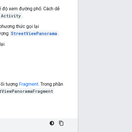
hế độ xem đường phố. Cách dễ
Activity
.
hương thức gọi lại
tượng
StreetViewPanorama
.
ại.
đối tượng
Fragment
. Trong phần
tViewPanoramaFragment