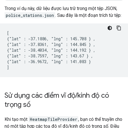
Trong ví dụ này, dữ liệu được lưu trữ trong một tệp JSON,
police_stations.json
. Sau đây là một đoạn trích từ tệp:
[

{"lat" : -37.1886, "lng" : 145.708 } ,

{"lat" : -37.8361, "lng" : 144.845 } ,

{"lat" : -38.4034, "lng" : 144.192 } ,

{"lat" : -38.7597, "lng" : 143.67 } ,

{"lat" : -36.9672, "lng" : 141.083 }

]
Sử dụng các điểm vĩ độ
/
kinh độ có
trọng số
Khi tạo một
HeatmapTileProvider
, bạn có thể truyền cho
nó một tập hợp các toạ độ vĩ độ/kinh độ có trọng số. Điều