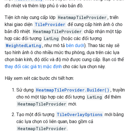
đồ nhiệt và thêm lớp phủ ô vào bản đồ.
Tiện ích này cung cấp lớp
HeatmapTileProvider
, triển
khai giao diện
TileProvider
để cung cấp hình ảnh ô cho
bản đồ nhiệt.
HeatmapTileProvider
chấp nhận một tập
hợp các đối tượng
LatLng
(hoặc các đối tượng
WeightedLatLng
, như mô tả
bên dưới
). Thao tác này sẽ
tạo hình ảnh ô cho nhiều mức thu phóng, dựa trên các lựa
chọn bán kính, độ dốc và độ mờ được cung cấp. Bạn có thể
thay đổi các giá trị mặc định
cho các lựa chọn này.
Hãy xem xét các bước chi tiết hơn:
Sử dụng
HeatmapTileProvider.Builder()
, truyền
cho nó một tập hợp các đối tượng
LatLng
để thêm
HeatmapTileProvider
mới.
Tạo một đối tượng
TileOverlayOptions
mới bằng
các lựa chọn có liên quan, bao gồm cả
HeatmapTileProvider
.