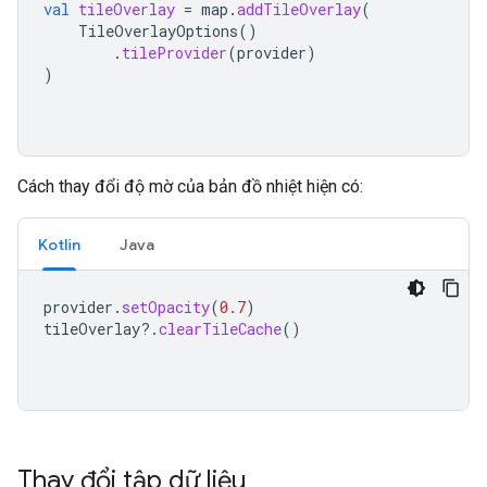
val
tileOverlay
=
map
.
addTileOverlay
(
TileOverlayOptions
()
.
tileProvider
(
provider
)
)
Cách thay đổi độ mờ của bản đồ nhiệt hiện có:
Kotlin
Java
provider
.
setOpacity
(
0.7
)
tileOverlay
?.
clearTileCache
()
Thay đổi tập dữ liệu