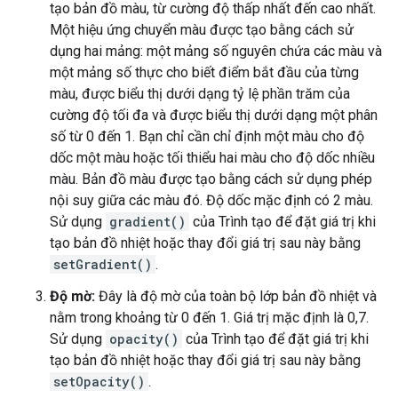
tạo bản đồ màu, từ cường độ thấp nhất đến cao nhất.
Một hiệu ứng chuyển màu được tạo bằng cách sử
dụng hai mảng: một mảng số nguyên chứa các màu và
một mảng số thực cho biết điểm bắt đầu của từng
màu, được biểu thị dưới dạng tỷ lệ phần trăm của
cường độ tối đa và được biểu thị dưới dạng một phân
số từ 0 đến 1. Bạn chỉ cần chỉ định một màu cho độ
dốc một màu hoặc tối thiểu hai màu cho độ dốc nhiều
màu. Bản đồ màu được tạo bằng cách sử dụng phép
nội suy giữa các màu đó. Độ dốc mặc định có 2 màu.
Sử dụng
gradient()
của Trình tạo để đặt giá trị khi
tạo bản đồ nhiệt hoặc thay đổi giá trị sau này bằng
setGradient()
.
Độ mờ:
Đây là độ mờ của toàn bộ lớp bản đồ nhiệt và
nằm trong khoảng từ 0 đến 1. Giá trị mặc định là 0,7.
Sử dụng
opacity()
của Trình tạo để đặt giá trị khi
tạo bản đồ nhiệt hoặc thay đổi giá trị sau này bằng
setOpacity()
.