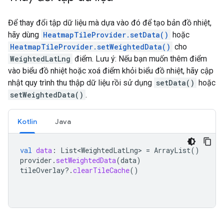
Để thay đổi tập dữ liệu mà dựa vào đó để tạo bản đồ nhiệt,
hãy dùng
HeatmapTileProvider.setData()
hoặc
HeatmapTileProvider.setWeightedData()
cho
WeightedLatLng
điểm. Lưu ý: Nếu bạn muốn thêm điểm
vào biểu đồ nhiệt hoặc xoá điểm khỏi biểu đồ nhiệt, hãy cập
nhật quy trình thu thập dữ liệu rồi sử dụng
setData()
hoặc
setWeightedData()
.
Kotlin
Java
val
data
:
List<WeightedLatLng>
=
ArrayList
()
provider
.
setWeightedData
(
data
)
tileOverlay
?.
clearTileCache
()