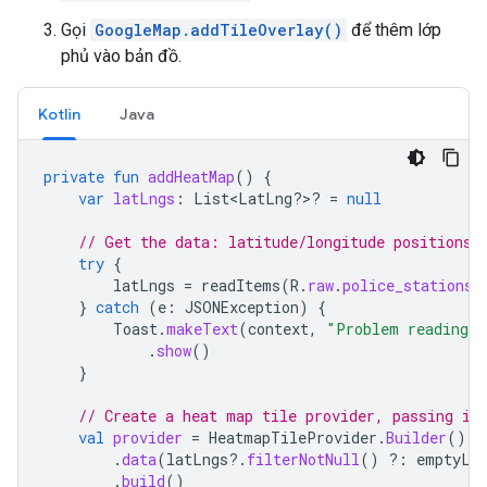
Gọi
GoogleMap.addTileOverlay()
để thêm lớp
phủ vào bản đồ.
Kotlin
Java
private
fun
addHeatMap
()
{
var
latLngs
:
List<LatLng?>?
=
null
// Get the data: latitude/longitude positions 
try
{
latLngs
=
readItems
(
R
.
raw
.
police_stations
)
}
catch
(
e
:
JSONException
)
{
Toast
.
makeText
(
context
,
"Problem reading l
.
show
()
}
// Create a heat map tile provider, passing it
val
provider
=
HeatmapTileProvider
.
Builder
()
.
data
(
latLngs
?.
filterNotNull
()
?:
emptyLi
.
build
()