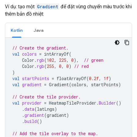
Ví dụ: tạo một
Gradient
để đặt vùng chuyển màu trước khi
thêm bản đồ nhiệt:
Kotlin
Java
// Create the gradient.
val
colors
=
intArrayOf
(
Color
.
rgb
(
102
,
225
,
0
),
// green
Color
.
rgb
(
255
,
0
,
0
)
// red
)
val
startPoints
=
floatArrayOf
(
0.2f
,
1f
)
val
gradient
=
Gradient
(
colors
,
startPoints
)
// Create the tile provider.
val
provider
=
HeatmapTileProvider
.
Builder
()
.
data
(
latLngs
)
.
gradient
(
gradient
)
.
build
()
// Add the tile overlay to the map.