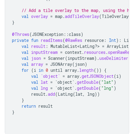
// Add a tile overlay to the map, using the he
val
overlay
=
map
.
addTileOverlay
(
TileOverlayOp
}
@Throws
(
JSONException
::
class
)
private
fun
readItems
(
@RawRes
resource
:
Int
):
List
val
result
:
MutableList<LatLng?> 
=
ArrayList
()
val
inputStream
=
context
.
resources
.
openRawRes
val
json
=
Scanner
(
inputStream
).
useDelimiter
(
"
val
array
=
JSONArray
(
json
)
for
(
i
in
0
until
array
.
length
())
{
val
`object`
=
array
.
getJSONObject
(
i
)
val
lat
=
`object`
.
getDouble
(
"lat"
)
val
lng
=
`object`
.
getDouble
(
"lng"
)
result
.
add
(
LatLng
(
lat
,
lng
))
}
return
result
}