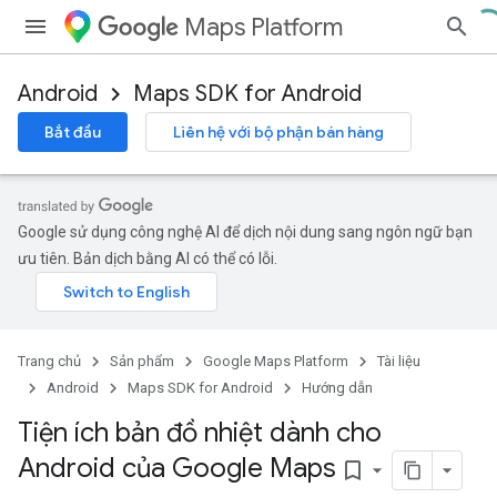
Maps Platform
Android
Maps SDK for Android
Bắt đầu
Liên hệ với bộ phận bán hàng
Google sử dụng công nghệ AI để dịch nội dung sang ngôn ngữ bạn
ưu tiên. Bản dịch bằng AI có thể có lỗi.
Trang chủ
Sản phẩm
Google Maps Platform
Tài liệu
Android
Maps SDK for Android
Hướng dẫn
Tiện ích bản đồ nhiệt dành cho
Android của Google Maps
bookmark_border