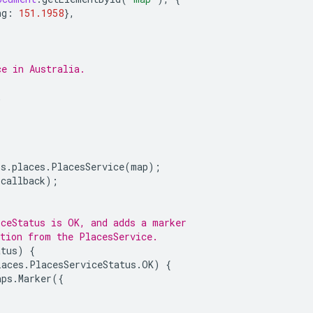
ng
:
151.1958
},
ce in Australia.
,
ps
.
places
.
PlacesService
(
map
);
callback
);
iceStatus is OK, and adds a marker
ation from the PlacesService.
atus
)
{
laces
.
PlacesServiceStatus
.
OK
)
{
aps
.
Marker
({