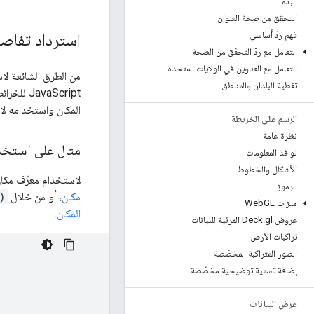
البدء
التحقق من صحة العنوان
فهم ردّ أساسي
استرداد تفاصي
التعامل مع ردّ التحقّق من الصحة
التعامل مع العناوين في الولايات المتحدة
من الطرق الشائعة لا
تغطية البلدان والمناطق
vaScript
المكان واستخدامه لا
الرسم على الخريطة
نظرة عامة
مثال على استخدام
نوافذ المعلومات
الأشكال والخطوط
لاستخدام معرّف مكان في تطبيق JavaScript، عليك أولاً ا
الرموز
مكان
، أو من خلال
)
ميزات Web
GL
المكان
.
عروض Deck
gl المرئية للبيانات
.
تراكبات الأرض
الصور المتراكبة المخصّصة
إضافة تسمية توضيحية مخصّصة
عرض البيانات