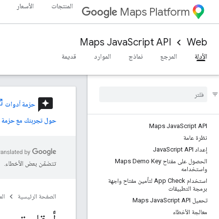
المنتجات
الأسعار
Maps Platform
Maps JavaScript API
Web
الأدلة
المرجع
نماذج
الموارد
قديمة
reviews
حزمة أدوات Places UI Kit
حول تجربتك مع حزمة و
Maps Java
Script API
نظرة عامة
إعداد Java
Script API
الحصول على مفتاح Maps Demo Key
تتضمّن بعض الأخطاء.
واستخدامه
استخدام App Check لتأمين مفتاح واجهة
برمجة التطبيقات
الصفحة الرئيسية
ال
تحميل Maps Java
Script API
معالجة الأخطاء