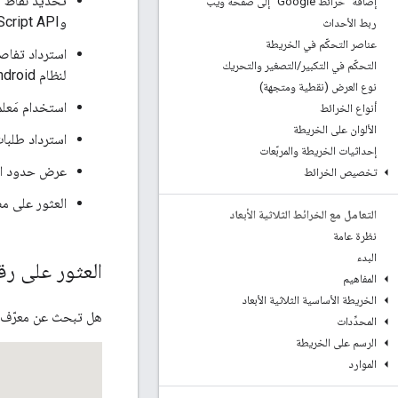
إضافة "خرائط Google" إلى صفحة ويب
وMaps JavaScript API (القديمة)
ربط الأحداث
عناصر التحكّم في الخريطة
التحكّم في التكبير
/
التصغير والتحريك
لنظام Android (ميزة جديدة)، وحزمة تطوير البرامج (SDK) للأماكن لنظام iOS (ميزة جديدة)، و"مكتبة الأماكن"
نوع العرض (نقطية ومتجهة)
استخدام مَعلمات
أنواع الخرائط
الألوان على الخريطة
استرداد طلبات البحث 
إحداثيات الخريطة والمربّعات
عرض حدود السرعة 
تخصيص الخرائط
العثور على مض
التعامل مع الخرائط الثلاثية الأبعاد
نظرة عامة
البدء
العثور على رق
المفاهيم
الخريطة الأساسية الثلاثية الأبعاد
هل تبحث عن معرّف مك
المحدِّدات
الرسم على الخريطة
الموارد