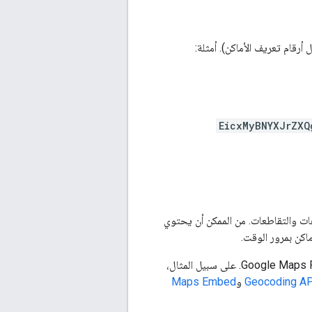
أرقام تعريف الأماكن). أمثلة:
EicxMyBNYXJrZXQ
زهات والتقاطعات. من الممكن أن يحتوي
ماكن بمرور الوقت.
يمكنك استخدام معرّف المكان نفسه في Places API وعدد من واجهات برمجة تطبيقات Google Maps Platform. على سبيل المثال،
Geocoding AP
و
Maps Embed