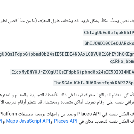
ف نصي يحدِّد مكانًا بشكل فريد. قد يختلف طول المعرّف (ما مِن حدّ أقصى لطول 
ChIJgUbEo8cfqokR5l
GhIJQWDl0CIeQUARxk
gU3QsIFdpbG1pbmd0b24sIE5DIDI4NDAxLCBVU0EiGhIYChQKEg
qiRHo_bbm
EicxMyBNYXJrZXQgU3QsIFdpbG1pbmd0b24sIE5DIDI4ND
IhoSGAoUChIJ0U6OoscfqokR6P225p
لأماكن لمعظم المواقع الجغرافية، بما في ذلك الأنشطة التجارية والمعالم والمتن
غرافي نفسه على أرقام تعريف أماكن متعددة ومختلفة. قد تتغيّر أرقام تعريف الأ
ف المكان نفسه لتحديد مكان في
Places API
و
Maps JavaScript API
و
I