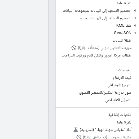
نظرة عامة
التصميم المستنِد إلى البيانات لمجموعات البيانات
التصميم المستنِد إلى البيانات للحدود
ملف KML
Geo
JSON
طبقة البيانات
خريطة التمثيل اللوني (متوقّفة نهائيًا)
طبقات حركة المرور والنقل العام وركوب الدراجات
الخدمات
قيمة الارتفاع
الترميز الجغرافي
صور بدرجة التكبير
/
التصغير القصوى
التجوّل الافتراضي
مكتبات إضافية
نظرة عامة
أداة "مقياس جودة الهواء" (تجريبية)
مكتبة الرسومات (تم إيقافها نهائيًا)