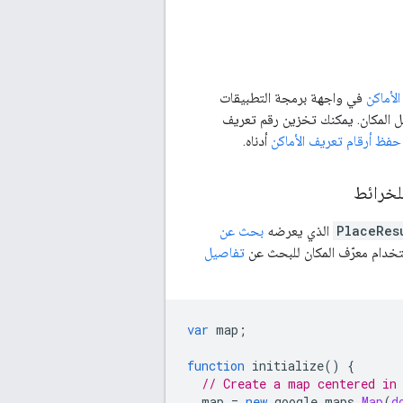
الأماكن
في واجهة برمجة التطبيقات
فاصيل المكان. يمكنك تخزين رقم تعريف
حفظ أرقام تعريف الأماكن
أدناه.
PlaceRes
الذي يعرضه
بحث عن
تخدام معرّف المكان للبحث عن
تفاصيل
var
map
;
function
initialize
()
{
// Create a map centered in
map
=
new
google
.
maps
.
Map
(
d