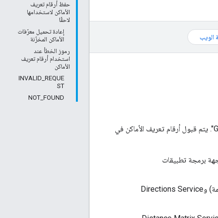
حفظ أرقام تعريف
الأماكن لاستخدامها
لاحقًا
إعادة تحميل معرّفات
 الويب
الأماكن المخزّنة
رموز الخطأ عند
استخدام أرقام تعريف
الأماكن
INVALID_REQUE
ST
NOT_FOUND
تحدِّد أرقام تعريف الأماكن مكانًا بشكلٍ فريد في قاعدة بيانات "أماكن Google" وعلى "خرائط Google". يتم قبول أرقام تعريف الأماكن في
اقع الجغرافية، واجهة برمجة تطبيقات
تحديد نقاط البداية والوجهة والنقاط الوسيطة في Routes API وDirections API (القديمة) وDirections Service