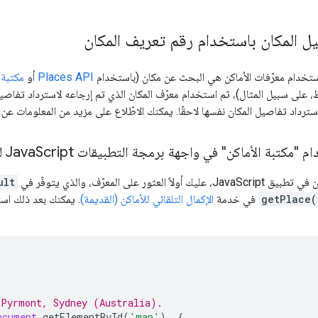
ل المكان باستخدام رقم تعريف المكان
ستخدام معرّفات الأماكن هي البحث عن مكان (باستخدام
Places API
أو
مكتبة 
Ja للخرائط، على سبيل المثال)، ثم استخدام معرّف المكان الذي تم إرجاعه لاسترداد ت
سترداد تفاصيل المكان نفسها لاحقًا. يمكنك الاطّلاع على مزيد من المعلومات عن
 "مكتبة الأماكن" في واجهة برمجة التطبيقات Java
Script للخرائط
لعثور على المعرّف، والذي يتوفّر في
ult
getPlace(
في خدمة
الإكمال التلقائي للأماكن (القديمة)
. يمكنك بعد ذلك اس
 Pyrmont, Sydney (Australia).
ocument
.
getElementById
(
'map'
),
{