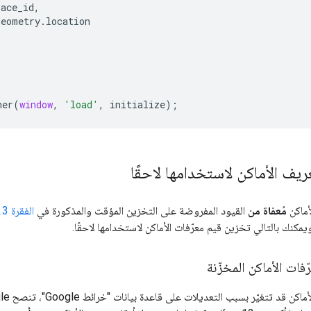
lace_id
,
geometry
.
location
ner
(
window
,
'load'
,
initialize
);
يف الأماكن لاستخدامها لاحقًا
أماكن
مُعفاة من
القيود المفروضة على التخزين المؤقت والمذكورة في
الفقرة 3.2.3(ب)
فات الأماكن المخزّنة