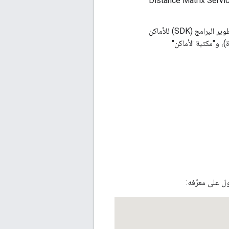
نقاط المغادرة والوجهات في Routes API و Distance Matrix API (القديمة) و Distance Matrix Service
استرداد تفاصيل الأماكن في واجهة برمجة التطبيقات Places API (ميزة جديدة)، وحزمة تطوير البرامج (SDK) للأماكن
ل على معرّفه: