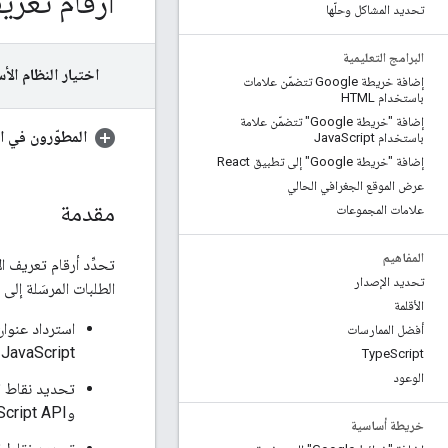
أرقام تعري
تحديد المشاكل وحلّها
البرامج التعليمية
اختيار النظام الأ
إضافة خريطة Google تتضمّن علامات
باستخدام HTML
إضافة "خريطة Google" تتضمّن علامة
المطوّرون في ال
باستخدام Java
Script
إضافة "خريطة Google" إلى تطبيق React
عرض الموقع الجغرافي الحالي
مقدمة
علامات المجموعات
المفاهيم
تحديد الإصدار
الطلبات المرسَلة إلى و
الأقلمة
أفضل الممارسات
JavaScript للخرائط
Type
Script
الوعود
وMaps JavaScript API (القديمة)
خريطة أساسية