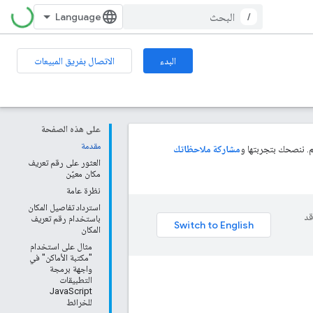
/
البدء
الاتصال بفريق المبيعات
على هذه الصفحة
مقدمة
. ننصحك بتجربتها و
مشاركة ملاحظاتك
العثور على رقم تعريف
مكان معيّن
نظرة عامة
استرداد تفاصيل المكان
وقد
باستخدام رقم تعريف
المكان
مثال على استخدام
"مكتبة الأماكن" في
واجهة برمجة
التطبيقات
JavaScript
للخرائط