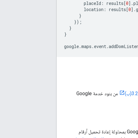
placeId
:
results
[
0
].
p
location
:
results
[
0
].
}
});
}
}
google
.
maps
.
event
.
addDomListe
من بنود خدمة Google
بما أنّ أرقام تعريف الأماكن قد تتغيّر بسبب التعديلات على قاعدة بيانات "خرائط Google"، تنصح Google بمحاولة إعادة تحميل أرقام