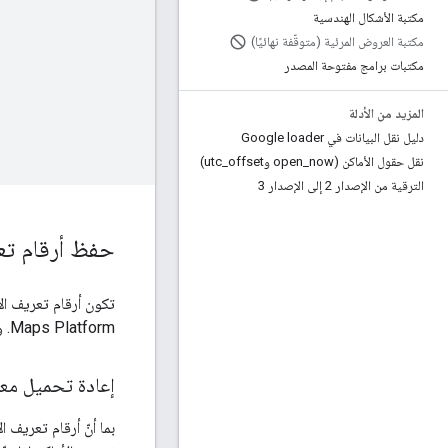
مكتبة الأشكال الهندسية
مكتبة العروض المرئية (متوقّفة نهائيًا)
مكتبات برامج مفتوحة المصدر
المزيد من الأدلة
دليل نقل البيانات في Google loader
نقل حقول الأماكن (open
now وutc
_
offset)
_
الترقية من الإصدار 2 إلى الإصدار 3
حفظ أرقام تعر
تكون أرقام تعريف ال
Maps Platform. ويمكنك بالتالي تخزين قيم معرّفات الأماكن لاستخدامها لاحقًا.
إعادة تحميل معرّ