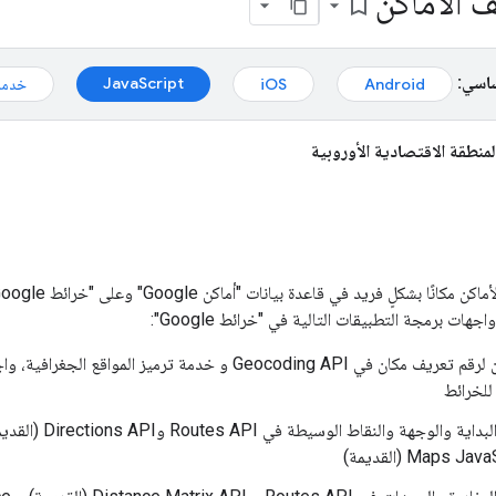
ف الأماكن
bookmark_border
ساسي:
JavaScript
Android
iOS
خدمة
منطقة الاقتصادية الأوروبية
اجهات برمجة التطبيقات التالية في "خرائط Google":
استرداد عنوان لرقم تعريف مكان في Geocoding API و خدمة ترميز المو