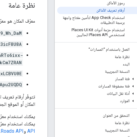
رموز الأماكن
نظرة عامة
أرقام تعريف الأماكن
استخدام App Check لتأمين مفتاح واجهة
معرّف المكان هو معرّ
برمجة التطبيقات
استخدام حزمة أدوات Places UI Kit
P9_Wh_DaM
لمستخدمي Places API الحاليين
s3icF8U8A
العمل باستخدام "المسارات"
nRTo6ixx-
نظرة عامة
kCm7ZRAN
البدء
النسخة التجريبية
AxLCBVU0E
فئة المسار
Apu2UQDQ
فئة مصفوفة المسارات
أدلة نقل البيانات
تتوفّر أرقام تعريف ا
الموارد
المكان أو الموقع الج
التحقق من العنوان
نظرة عامة
يمكنك استخدام معرّ
النسخة التجريبية
API
و
Roads API
.