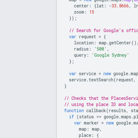
center
:
{
lat
:
-
33.8666
,
l
zoom
:
15
});
// Search for Google's offi
var
request
=
{
location
:
map
.
getCenter
()
radius
:
'500'
,
query
:
'Google Sydney'
};
var
service
=
new
google
.
ma
service
.
textSearch
(
request
,
}
// Checks that the PlacesServ
// using the place ID and loc
function
callback
(
results
,
st
if
(
status
==
google
.
maps
.
p
var
marker
=
new
google
.
m
map
:
map
,
place
:
{