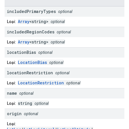
included
Primary
Types
optional
Array
<string>
Loại:
optional
included
Region
Codes
optional
Array
<string>
Loại:
optional
location
Bias
optional
LocationBias
Loại:
optional
location
Restriction
optional
LocationRestriction
Loại:
optional
name
optional
string
Loại:
optional
origin
optional
Loại: