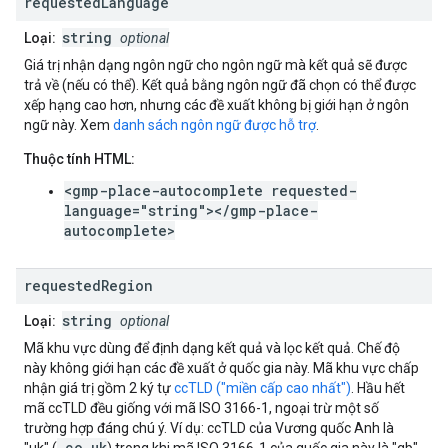
requested
Language
string
Loại:
optional
Giá trị nhận dạng ngôn ngữ cho ngôn ngữ mà kết quả sẽ được
trả về (nếu có thể). Kết quả bằng ngôn ngữ đã chọn có thể được
xếp hạng cao hơn, nhưng các đề xuất không bị giới hạn ở ngôn
ngữ này. Xem
danh sách ngôn ngữ được hỗ trợ
.
Thuộc tính HTML:
<gmp-place-autocomplete requested-
language="string"></gmp-place-
autocomplete>
requested
Region
string
Loại:
optional
Mã khu vực dùng để định dạng kết quả và lọc kết quả. Chế độ
này không giới hạn các đề xuất ở quốc gia này. Mã khu vực chấp
nhận giá trị gồm 2 ký tự
ccTLD ("miền cấp cao nhất")
. Hầu hết
mã ccTLD đều giống với mã ISO 3166-1, ngoại trừ một số
trường hợp đáng chú ý. Ví dụ: ccTLD của Vương quốc Anh là
.co.uk