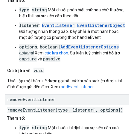
Tham số:
type
string
:
Một chuỗi phân biệt chữ hoa chữ thường,
biểu thị loại sự kiện cần theo dõi.
listener
EventListener
|
EventListenerObject
:
Đối tượng nhận thông báo. Đây phải là một hàm hoặc
một đối tượng có phương thức handleEvent
options
boolean|
AddEventListenerOptions
:
optional
Xem
các lựa chọn
. Sự kiện tuỳ chỉnh chỉ hỗ trợ
capture
passive
và
.
void
Giá trị trả về:
Thiết lập một hàm sẽ được gọi bất cứ khi nào sự kiện được chỉ
định được gửi đến đích. Xem
addEventListener
.
remove
Event
Listener
removeEventListener(type, listener[, options])
Tham số:
type
string
:
Một chuỗi chỉ định loại sự kiện cần xoá
trình nghe sự kiện.