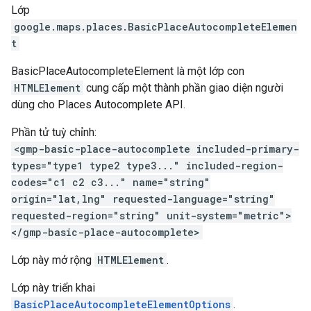
Lớp
google.maps.places
.
BasicPlaceAutocompleteElemen
t
BasicPlaceAutocompleteElement là một lớp con
HTMLElement
cung cấp một thành phần giao diện người
dùng cho Places Autocomplete API.
Phần tử tuỳ chỉnh:
<gmp-basic-place-autocomplete included-primary-
types="type1 type2 type3..." included-region-
codes="c1 c2 c3..." name="string"
origin="lat,lng" requested-language="string"
requested-region="string" unit-system="metric">
</gmp-basic-place-autocomplete>
Lớp này mở rộng
HTMLElement
.
Lớp này triển khai
BasicPlaceAutocompleteElementOptions
.