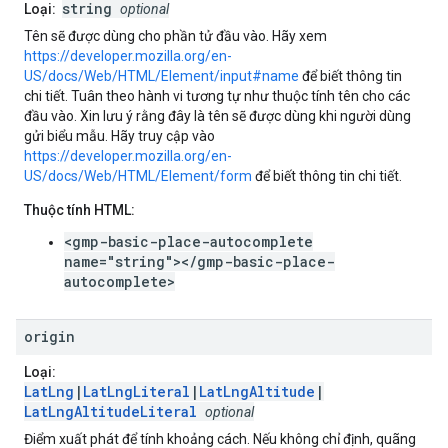
string
Loại:
optional
Tên sẽ được dùng cho phần tử đầu vào. Hãy xem
https://developer.mozilla.org/en-
US/docs/Web/HTML/Element/input#name
để biết thông tin
chi tiết. Tuân theo hành vi tương tự như thuộc tính tên cho các
đầu vào. Xin lưu ý rằng đây là tên sẽ được dùng khi người dùng
gửi biểu mẫu. Hãy truy cập vào
https://developer.mozilla.org/en-
US/docs/Web/HTML/Element/form
để biết thông tin chi tiết.
Thuộc tính HTML:
<gmp-basic-place-autocomplete
name="string"></gmp-basic-place-
autocomplete>
origin
Loại:
LatLng
|
LatLngLiteral
|
LatLngAltitude
|
LatLngAltitudeLiteral
optional
Điểm xuất phát để tính khoảng cách. Nếu không chỉ định, quãng