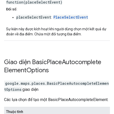
function(placeSelectEvent)
Đối số:
placeSelectEvent
PlaceSelectEvent
:
Sự kiện này được kích hoạt khi người dùng chọn một kết quả dự
đoán về địa điểm. Chứa một đối tượng Địa điểm.
Giao diện
Basic
Place
Autocomplete
Element
Options
google.maps.places
.
BasicPlaceAutocompleteElemen
tOptions
giao diện
Các lựa chọn để tạo một BasicPlaceAutocompleteElement.
Thuộc tính