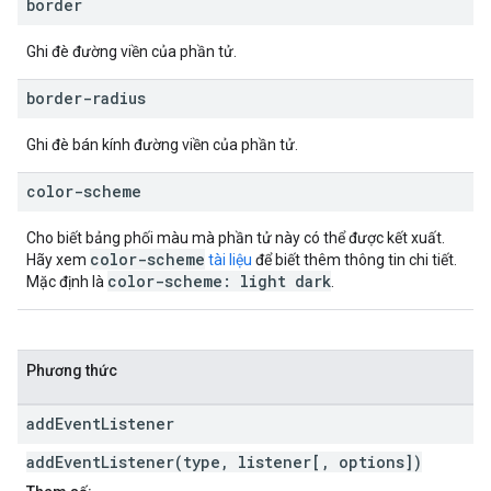
border
Ghi đè đường viền của phần tử.
border-radius
Ghi đè bán kính đường viền của phần tử.
color-scheme
Cho biết bảng phối màu mà phần tử này có thể được kết xuất.
color-scheme
Hãy xem
tài liệu
để biết thêm thông tin chi tiết.
color-scheme: light dark
Mặc định là
.
Phương thức
add
Event
Listener
addEventListener(type, listener[, options])