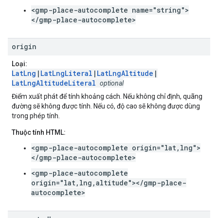
<gmp-place-autocomplete name="string">
</gmp-place-autocomplete>
origin
Loại:
LatLng
|
LatLngLiteral
|
LatLngAltitude
|
LatLngAltitudeLiteral
optional
Điểm xuất phát để tính khoảng cách. Nếu không chỉ định, quãng
đường sẽ không được tính. Nếu có, độ cao sẽ không được dùng
trong phép tính.
Thuộc tính HTML:
<gmp-place-autocomplete origin="lat,lng">
</gmp-place-autocomplete>
<gmp-place-autocomplete
origin="lat,lng,altitude"></gmp-place-
autocomplete>