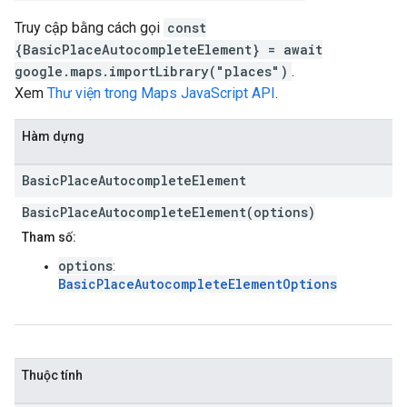
Truy cập bằng cách gọi
const
{BasicPlaceAutocompleteElement} = await
google.maps.importLibrary("places")
.
Xem
Thư viện trong Maps JavaScript API
.
Hàm dựng
Basic
Place
Autocomplete
Element
BasicPlaceAutocompleteElement(options)
Tham số:
options
:
BasicPlaceAutocompleteElementOptions
Thuộc tính