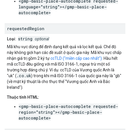
<gmp-basic-place-autocomplete requested-
language="string"></gmp-basic-place-
autocomplete>
requested
Region
string
Loại:
optional
Mã khu vực dùng để định dạng kết quả và lọc kết quả. Chế độ
này không giới hạn các đề xuất ở quốc gia này. Mã khu vực chấp
nhận giá trị gồm 2 ký tự
ccTLD ("miền cấp cao nhất")
. Hầu hết
mã ccTLD đều giống với mã ISO 3166-1, ngoại trừ một số
trường hợp đáng chú ý. Ví dụ: ccTLD của Vương quốc Anh là
.co.uk
"uk" (
) trong khi mã ISO 3166-1 của quốc gia này là "gb"
(về mặt kỹ thuật là cho thực thể "Vương quốc Anh và Bắc
Ireland").
Thuộc tính HTML:
<gmp-basic-place-autocomplete requested-
region="string"></gmp-basic-place-
autocomplete>