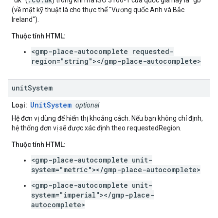
"uk" (
) trong khi mã ISO 3166-1 của quốc gia này là "gb"
(về mặt kỹ thuật là cho thực thể "Vương quốc Anh và Bắc
Ireland").
Thuộc tính HTML:
<gmp-place-autocomplete requested-
region="string"></gmp-place-autocomplete>
unit
System
UnitSystem
Loại:
optional
Hệ đơn vị dùng để hiển thị khoảng cách. Nếu bạn không chỉ định,
hệ thống đơn vị sẽ được xác định theo requestedRegion.
Thuộc tính HTML:
<gmp-place-autocomplete unit-
system="metric"></gmp-place-autocomplete>
<gmp-place-autocomplete unit-
system="imperial"></gmp-place-
autocomplete>