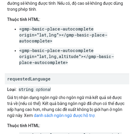
đường sẽ không được tính. Nếu có, độ cao sẽ không được dùng
trong phép tính.
Thuộc tính HTML:
<gmp-basic-place-autocomplete
origin="lat,lng"></gmp-basic-place-
autocomplete>
<gmp-basic-place-autocomplete
origin="lat,lng,altitude"></gmp-basic-
place-autocomplete>
requested
Language
string
Loại:
optional
Giá trị nhận dạng ngôn ngữ cho ngôn ngữ mà kết quả sẽ được
trả về (nếu có thể). Kết quả bằng ngôn ngữ đã chọn có thể được
xếp hạng cao hơn, nhưng các đề xuất không bị giới hạn ở ngôn
ngữ này. Xem
danh sách ngôn ngữ được hỗ trợ
.
Thuộc tính HTML: