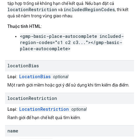
tập hợp trống sẽ không hạn chế kết quả. Nếu bạn đặt cả
locationRestriction
includedRegionCodes
và
, thì kết
quả sẽ nằm trong vùng giao nhau.
Thuộc tính HTML:
<gmp-basic-place-autocomplete included-
region-codes="c1 c2 c3..."></gmp-basic-
place-autocomplete>
location
Bias
LocationBias
Loại:
optional
Một ranh giới mềm hoặc gợi ý để sử dụng khi tìm kiếm địa điểm.
location
Restriction
LocationRestriction
Loại:
optional
Ranh giới để hạn chế kết quả tìm kiếm.
name