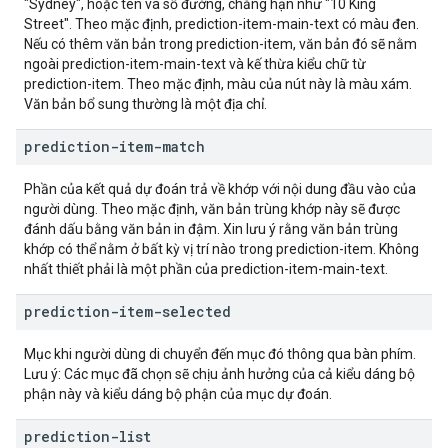
"Sydney", hoặc tên và số đường, chẳng hạn như "10 King
Street". Theo mặc định, prediction-item-main-text có màu đen.
Nếu có thêm văn bản trong prediction-item, văn bản đó sẽ nằm
ngoài prediction-item-main-text và kế thừa kiểu chữ từ
prediction-item. Theo mặc định, màu của nút này là màu xám.
Văn bản bổ sung thường là một địa chỉ.
prediction-item-match
Phần của kết quả dự đoán trả về khớp với nội dung đầu vào của
người dùng. Theo mặc định, văn bản trùng khớp này sẽ được
đánh dấu bằng văn bản in đậm. Xin lưu ý rằng văn bản trùng
khớp có thể nằm ở bất kỳ vị trí nào trong prediction-item. Không
nhất thiết phải là một phần của prediction-item-main-text.
prediction-item-selected
Mục khi người dùng di chuyển đến mục đó thông qua bàn phím.
Lưu ý: Các mục đã chọn sẽ chịu ảnh hưởng của cả kiểu dáng bộ
phận này và kiểu dáng bộ phận của mục dự đoán.
prediction-list