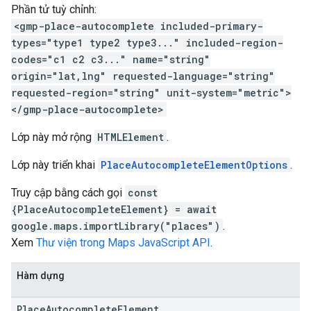
Phần tử tuỳ chỉnh:
<gmp-place-autocomplete included-primary-
types="type1 type2 type3..." included-region-
codes="c1 c2 c3..." name="string"
origin="lat,lng" requested-language="string"
requested-region="string" unit-system="metric">
</gmp-place-autocomplete>
Lớp này mở rộng
HTMLElement
.
Lớp này triển khai
PlaceAutocompleteElementOptions
.
Truy cập bằng cách gọi
const
{PlaceAutocompleteElement} = await
google.maps.importLibrary("places")
.
Xem
Thư viện trong Maps JavaScript API
.
Hàm dựng
Place
Autocomplete
Element