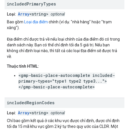
included
Primary
Types
Array
<string>
Loại:
optional
Bao gồm
Loại địa điểm
chính (ví dụ: "nhà hàng" hoặc "trạm
xăng").
Địa điểm chỉ được trả về nếu loại chính của địa điểm đó có trong
danh sách này. Bạn có thể chỉ định tối đa 5 giá trị. Nếu bạn
không chỉ định loại nào, thì tất cả các loại Địa điểm sẽ được trả
về.
Thuộc tính HTML:
<gmp-basic-place-autocomplete included-
primary-types="type1 type2 type3...">
</gmp-basic-place-autocomplete>
included
Region
Codes
Array
<string>
Loại:
optional
Chỉ bao gồm kết quả ở các khu vực được chỉ định, được chỉ định
tối đa 15 mã khu vực gồm 2 ký tự theo quy ước của CLDR. Một