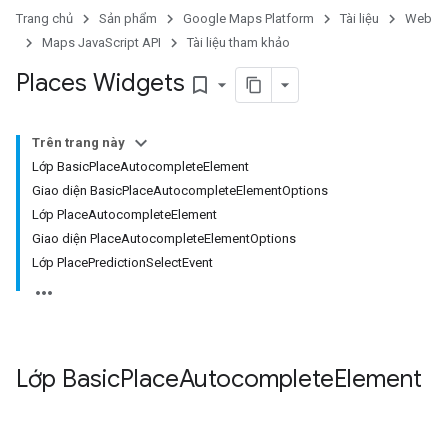
Trang chủ
Sản phẩm
Google Maps Platform
Tài liệu
Web
Maps JavaScript API
Tài liệu tham khảo
Places Widgets
bookmark_border
Trên trang này
Lớp BasicPlaceAutocompleteElement
Giao diện BasicPlaceAutocompleteElementOptions
Lớp PlaceAutocompleteElement
Giao diện PlaceAutocompleteElementOptions
Lớp PlacePredictionSelectEvent
Lớp
Basic
Place
Autocomplete
Element