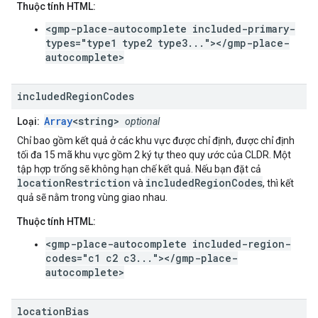
Thuộc tính HTML:
<gmp-place-autocomplete included-primary-
types="type1 type2 type3..."></gmp-place-
autocomplete>
included
Region
Codes
Array
<string>
Loại:
optional
Chỉ bao gồm kết quả ở các khu vực được chỉ định, được chỉ định
tối đa 15 mã khu vực gồm 2 ký tự theo quy ước của CLDR. Một
tập hợp trống sẽ không hạn chế kết quả. Nếu bạn đặt cả
locationRestriction
includedRegionCodes
và
, thì kết
quả sẽ nằm trong vùng giao nhau.
Thuộc tính HTML:
<gmp-place-autocomplete included-region-
codes="c1 c2 c3..."></gmp-place-
autocomplete>
location
Bias