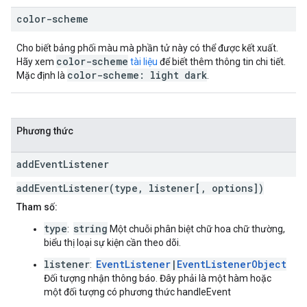
color-scheme
Cho biết bảng phối màu mà phần tử này có thể được kết xuất.
color-scheme
Hãy xem
tài liệu
để biết thêm thông tin chi tiết.
color-scheme: light dark
Mặc định là
.
Phương thức
add
Event
Listener
addEventListener(type, listener[, options])
Tham số:
type
string
:
Một chuỗi phân biệt chữ hoa chữ thường,
biểu thị loại sự kiện cần theo dõi.
listener
EventListener
|
EventListenerObject
:
Đối tượng nhận thông báo. Đây phải là một hàm hoặc
một đối tượng có phương thức handleEvent