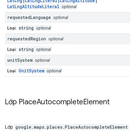
LatLng
|
LatLngLiteral
|
LatLngAltitude
|
LatLngAltitudeLiteral
optional
requested
Language
optional
string
Loại:
optional
requested
Region
optional
string
Loại:
optional
unit
System
optional
UnitSystem
Loại:
optional
Lớp
Place
Autocomplete
Element
Lớp
google.maps.places
.
PlaceAutocompleteElement