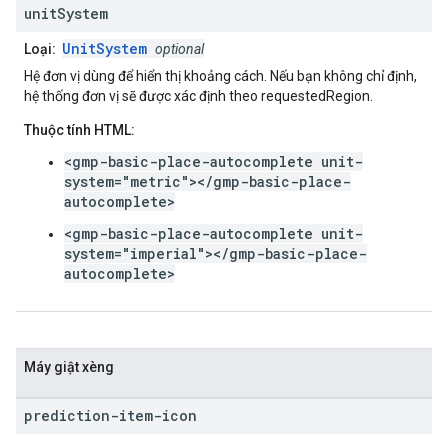
unit
System
UnitSystem
Loại:
optional
Hệ đơn vị dùng để hiển thị khoảng cách. Nếu bạn không chỉ định,
hệ thống đơn vị sẽ được xác định theo requestedRegion.
Thuộc tính HTML:
<gmp-basic-place-autocomplete unit-
system="metric"></gmp-basic-place-
autocomplete>
<gmp-basic-place-autocomplete unit-
system="imperial"></gmp-basic-place-
autocomplete>
Máy giật xèng
prediction-item-icon