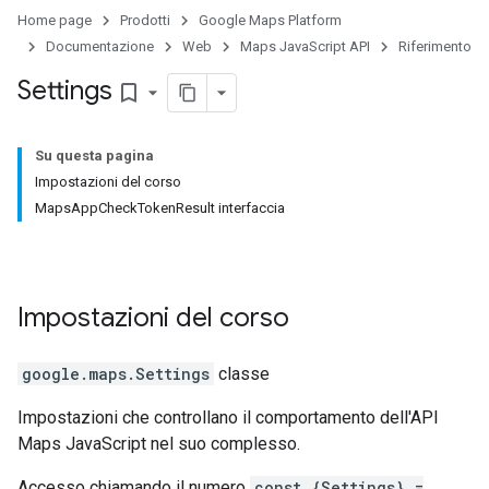
Home page
Prodotti
Google Maps Platform
Documentazione
Web
Maps JavaScript API
Riferimento
Settings
bookmark_border
Su questa pagina
Impostazioni del corso
MapsAppCheckTokenResult interfaccia
Impostazioni
del corso
google.maps
.
Settings
classe
Impostazioni che controllano il comportamento dell'API
Maps JavaScript nel suo complesso.
Accesso chiamando il numero
const {Settings} =