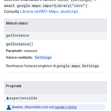
await google.maps.importLibrary("core")
.
Consulta
Librerie nell'API Maps JavaScript
.
Metodi statici
get
Instance
getInstance()
Parametri:
nessuno
Settings
Valore restituito:
google.maps.Settings
Restituisce l'istanza singleton di
.
Proprietà
experience
Ids
Avviso:
disponibile solo nel
canale v=beta
.