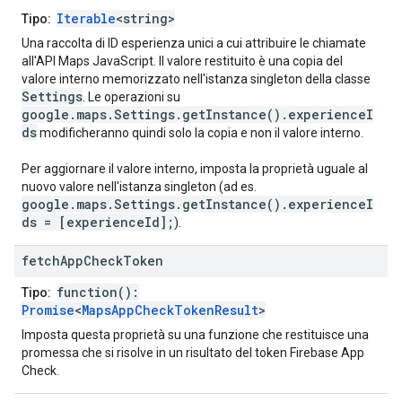
Iterable
<string>
Tipo:
Una raccolta di ID esperienza unici a cui attribuire le chiamate
all'API Maps JavaScript. Il valore restituito è una copia del
valore interno memorizzato nell'istanza singleton della classe
Settings
. Le operazioni su
google.maps.Settings.getInstance().experienceI
ds
modificheranno quindi solo la copia e non il valore interno.
Per aggiornare il valore interno, imposta la proprietà uguale al
nuovo valore nell'istanza singleton (ad es.
google.maps.Settings.getInstance().experienceI
ds = [experienceId];
).
fetch
App
Check
Token
function():
Tipo:
Promise
<
MapsAppCheckTokenResult
>
Imposta questa proprietà su una funzione che restituisce una
promessa che si risolve in un risultato del token Firebase App
Check.