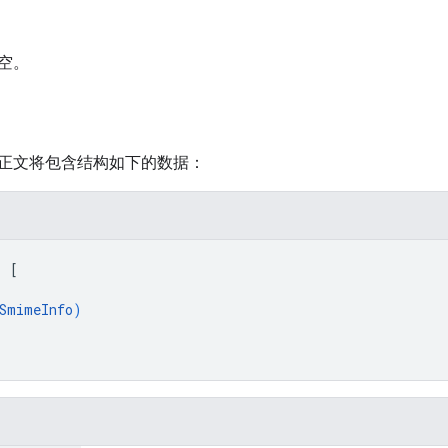
空。
正文将包含结构如下的数据：
: 
[
SmimeInfo
)