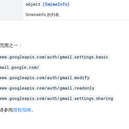
object (
SmimeInfo
)
SmimeInfo 的列表。
h 范围之一：
www.googleapis.com/auth/gmail.settings.basic
mail.google.com/
www.googleapis.com/auth/gmail.modify
www.googleapis.com/auth/gmail.readonly
www.googleapis.com/auth/gmail.settings.sharing
请参阅
授权指南
。