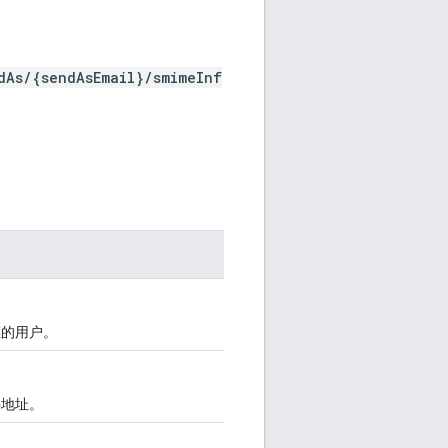
dAs/{sendAsEmail}/smimeInf
证的用户。
件地址。