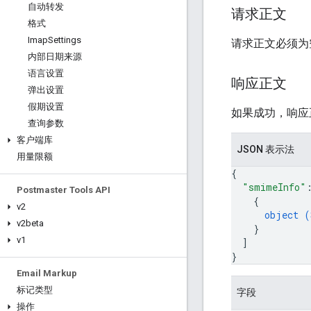
自动转发
请求正文
格式
Imap
Settings
请求正文必须为
内部日期来源
语言设置
响应正文
弹出设置
假期设置
如果成功，响应
查询参数
客户端库
JSON 表示法
用量限额
{
"smimeInfo"
Postmaster Tools API
{
v2
object (
v2beta
}
v1
]
}
Email Markup
标记类型
字段
操作