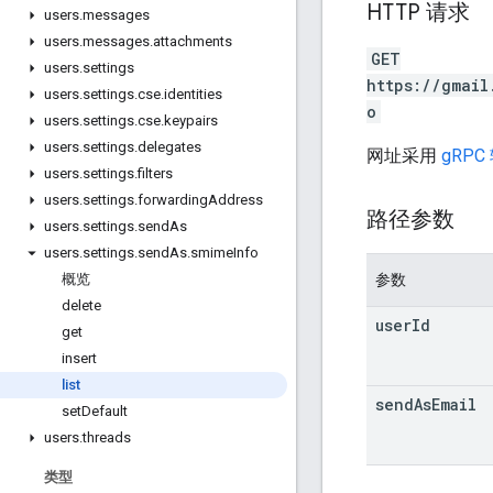
HTTP 请求
users
.
messages
users
.
messages
.
attachments
GET
users
.
settings
https://gmail
users
.
settings
.
cse
.
identities
o
users
.
settings
.
cse
.
keypairs
users
.
settings
.
delegates
网址采用
gRPC
users
.
settings
.
filters
users
.
settings
.
forwarding
Address
路径参数
users
.
settings
.
send
As
users
.
settings
.
send
As
.
smime
Info
参数
概览
delete
user
Id
get
insert
list
send
As
Email
set
Default
users
.
threads
类型