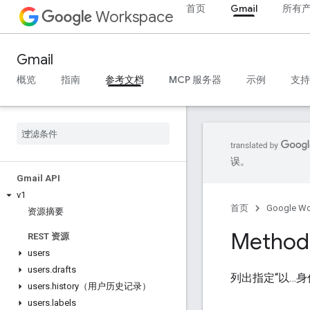
首页
Gmail
所有
Workspace
Gmail
概览
指南
参考文档
MCP 服务器
示例
支持
误。
Gmail API
v1
首页
Google W
资源摘要
Method:
REST 资源
users
users
.
drafts
列出指定“以…身
users
.
history（用户历史记录）
users
.
labels