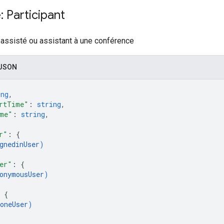
 Participant
t assisté ou assistant à une conférence
 JSON
ing
,
rtTime"
: 
string
,
ime"
: 
string
,
r"
: 
{
gnedinUser
)
er"
: 
{
onymousUser
)
 
{
oneUser
)