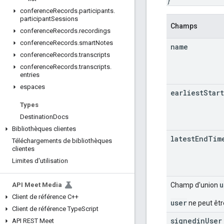
}
conference
Records
.
participants
.
participant
Sessions
Champs
conference
Records
.
recordings
conference
Records
.
smart
Notes
name
conference
Records
.
transcripts
conference
Records
.
transcripts
.
entries
espaces
earliest
Start
Types
Destination
Docs
Bibliothèques clientes
latest
End
Tim
Téléchargements de bibliothèques
clientes
Limites d'utilisation
u
Champ d'union
API Meet Media
Client de référence C++
user
ne peut êtr
Client de référence Type
Script
signedin
User
API REST Meet