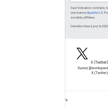
Sauf indication contraire, 
une licence
Apache 2.0
. P
sociétés affiliées.
Dernière mise à jour le 202
Blog
X (Twitter
Lire le blog des développeurs
Suivez @workspace
Google Workspace
X (Twitter)
Google Workspace for Developers