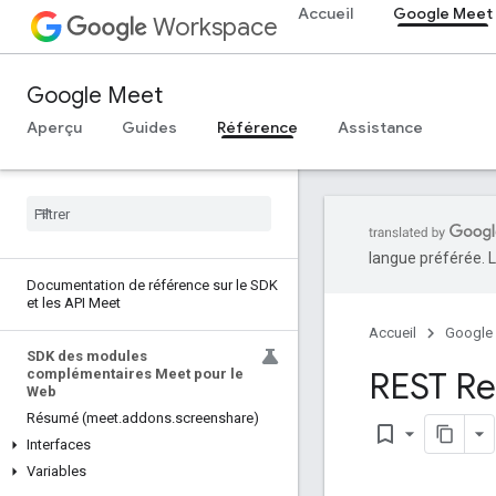
Accueil
Google Meet
Workspace
Google Meet
Aperçu
Guides
Référence
Assistance
langue préférée. L
Documentation de référence sur le SDK
et les API Meet
Accueil
Google
SDK des modules
REST Re
complémentaires Meet pour le
Web
Résumé (meet
.
addons
.
screenshare)
bookmark_border
Interfaces
Variables