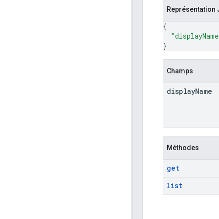
Représentation
{
"displayName
}
Champs
display
Name
Méthodes
get
list