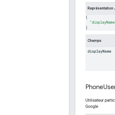
Représentation
{
"displayName
}
Champs
display
Name
Phone
Use
Utilisateur parti
Google