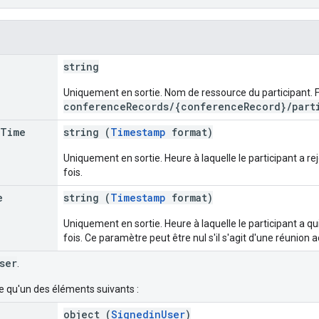
string
Uniquement en sortie. Nom de ressource du participant. 
conferenceRecords/{conferenceRecord}/parti
Time
string (
Timestamp
format)
Uniquement en sortie. Heure à laquelle le participant a re
fois.
e
string (
Timestamp
format)
Uniquement en sortie. Heure à laquelle le participant a qui
fois. Ce paramètre peut être nul s'il s'agit d'une réunion a
ser
.
e qu'un des éléments suivants :
object (
SignedinUser
)