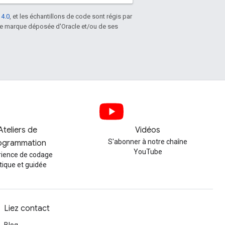
 4.0
, et les échantillons de code sont régis par
une marque déposée d'Oracle et/ou de ses
Ateliers de
Vidéos
S'abonner à notre chaîne
ogrammation
YouTube
rience de codage
tique et guidée
Liez contact