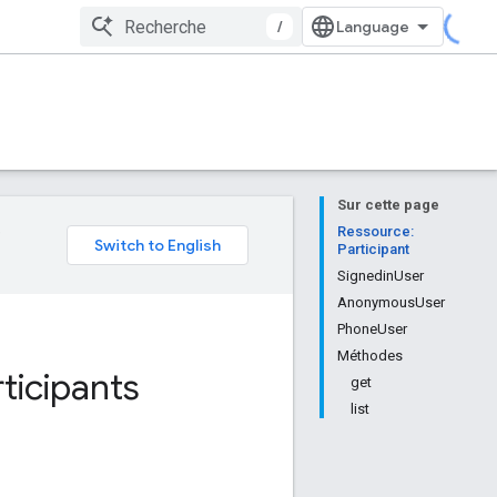
/
Sur cette page
e
Ressource:
Participant
SignedinUser
AnonymousUser
PhoneUser
Méthodes
ticipants
get
list