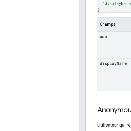
"displayName
}
Champs
user
display
Name
Anonymo
Utilisateur qui 