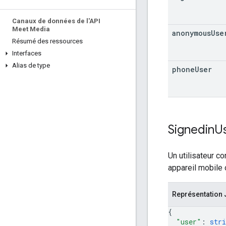
Canaux de données de l'API
Meet Media
anonymous
Use
Résumé des ressources
Interfaces
Alias de type
phone
User
Signedin
U
Un utilisateur c
appareil mobile 
Représentation
{
"user"
: 
stri