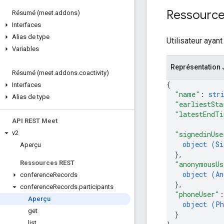
Ressource:
Résumé (meet
.
addons)
Interfaces
Alias de type
Utilisateur ayan
Variables
Représentation
Résumé (meet
.
addons
.
coactivity)
{
Interfaces
"name"
: 
str
Alias de type
"earliestSta
"latestEndT
API REST Meet
v2
"signedinUse
object (
Si
Aperçu
}
,
Ressources REST
"anonymousUs
object (
An
conference
Records
}
,
conference
Records
.
participants
"phoneUser"
:
Aperçu
object (
Ph
get
}
list