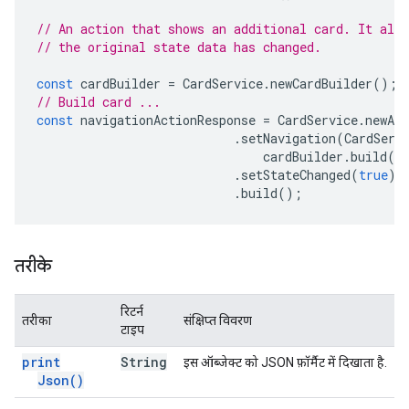
// An action that shows an additional card. It also
// the original state data has changed.
const
cardBuilder
=
CardService
.
newCardBuilder
();
// Build card ...
const
navigationActionResponse
=
CardService
.
newAct
.
setNavigation
(
CardServ
cardBuilder
.
build
()
.
setStateChanged
(
true
)
.
build
();
तरीके
रिटर्न
तरीका
संक्षिप्त विवरण
टाइप
print
String
इस ऑब्जेक्ट को JSON फ़ॉर्मैट में दिखाता है.
Json(
)