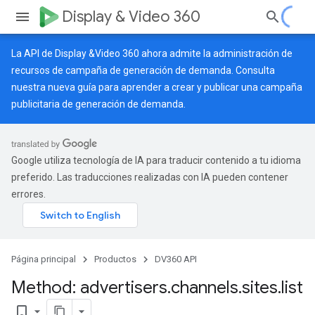
Display & Video 360
La API de Display &Video 360 ahora admite la administración de
recursos de campaña de generación de demanda. Consulta
nuestra
nueva guía
para aprender a crear y publicar una campaña
publicitaria de generación de demanda.
Google utiliza tecnología de IA para traducir contenido a tu idioma
preferido. Las traducciones realizadas con IA pueden contener
errores.
Página principal
Productos
DV360 API
Method: advertisers
.
channels
.
sites
.
list
bookmark_border