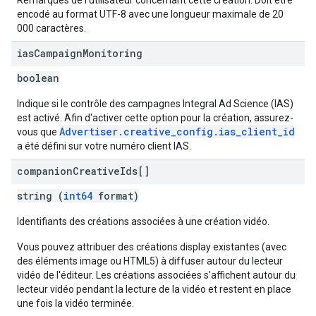
Remarques de l'utilisateur concernant cette création. Doit être
encodé au format UTF-8 avec une longueur maximale de 20
000 caractères.
ias
Campaign
Monitoring
boolean
Indique si le contrôle des campagnes Integral Ad Science (IAS)
est activé. Afin d'activer cette option pour la création, assurez-
Advertiser.creative_config.ias_client_id
vous que
a été défini sur votre numéro client IAS.
companion
Creative
Ids[]
string (
int64
format)
Identifiants des créations associées à une création vidéo.
Vous pouvez attribuer des créations display existantes (avec
des éléments image ou HTML5) à diffuser autour du lecteur
vidéo de l'éditeur. Les créations associées s'affichent autour du
lecteur vidéo pendant la lecture de la vidéo et restent en place
une fois la vidéo terminée.