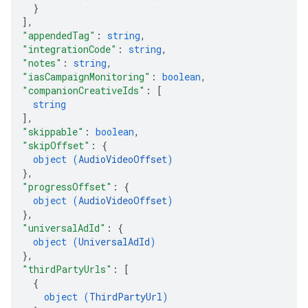
}
]
,
"appendedTag"
: 
string
,
"integrationCode"
: 
string
,
"notes"
: 
string
,
"iasCampaignMonitoring"
: 
boolean
,
"companionCreativeIds"
: 
[
string
]
,
"skippable"
: 
boolean
,
"skipOffset"
: 
{
object (
AudioVideoOffset
)
}
,
"progressOffset"
: 
{
object (
AudioVideoOffset
)
}
,
"universalAdId"
: 
{
object (
UniversalAdId
)
}
,
"thirdPartyUrls"
: 
[
{
object (
ThirdPartyUrl
)