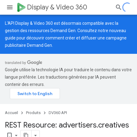
Display & Video 360
L'API Display & Video 360 est désormais compatible avec la
gestion des ressources Demand Gen. Consultez notre
nouveau
guide
pour découvrir comment créer et diffuser une campagne
publicitaire Demand Gen.
Google utilise la technologie IA pour traduire le contenu dans votre
langue préférée. Les traductions générées par IA peuvent
contenir des erreurs.
Accueil
Produits
DV360 API
REST Resource: advertisers
.
creatives
bookmark_border