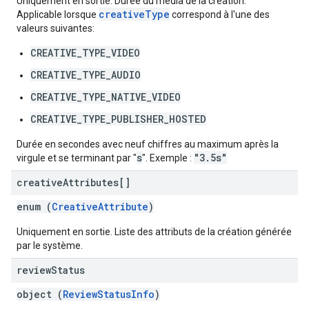
Uniquement en sortie. Durée du média de la création.
creativeType
Applicable lorsque
correspond à l'une des
valeurs suivantes:
CREATIVE_TYPE_VIDEO
CREATIVE_TYPE_AUDIO
CREATIVE_TYPE_NATIVE_VIDEO
CREATIVE_TYPE_PUBLISHER_HOSTED
Durée en secondes avec neuf chiffres au maximum après la
s
"3.5s"
virgule et se terminant par "
". Exemple :
creative
Attributes[]
enum (
CreativeAttribute
)
Uniquement en sortie. Liste des attributs de la création générée
par le système.
review
Status
object (
ReviewStatusInfo
)