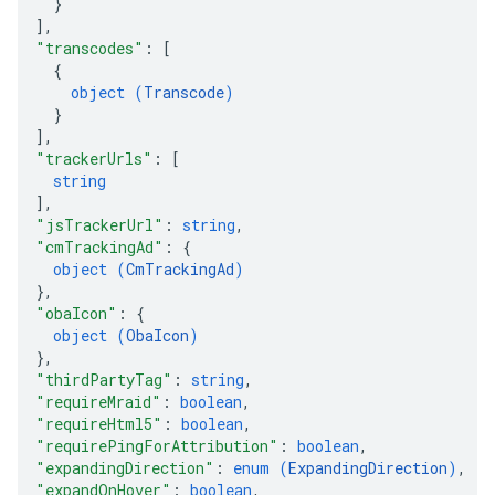
}
]
,
"transcodes"
: 
[
{
object (
Transcode
)
}
]
,
"trackerUrls"
: 
[
string
]
,
"jsTrackerUrl"
: 
string
,
"cmTrackingAd"
: 
{
object (
CmTrackingAd
)
}
,
"obaIcon"
: 
{
object (
ObaIcon
)
}
,
"thirdPartyTag"
: 
string
,
"requireMraid"
: 
boolean
,
"requireHtml5"
: 
boolean
,
"requirePingForAttribution"
: 
boolean
,
"expandingDirection"
: 
enum (
ExpandingDirection
)
,
"expandOnHover"
: 
boolean
,