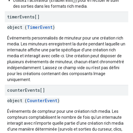
Utilisez l'activateur (Enabler.exit()) pour effectuer le suivi
des sorties dans les formats rich media.
timer
Events[]
object (
TimerEvent
)
Événements personnalisés de minuteur pour une création rich
media. Les minuteurs enregistrent la durée pendant laquelle un
internaute affiche une partie spécifique d'une création rich
media et interagit avec celle-ci. Une création peut disposer de
plusieurs événements de minuteur, chacun étant chronométré
indépendamment. Laissez ce champ vide ou n'est pas défini
pour les créations contenant des composants Image
uniquement.
counter
Events[]
object (
CounterEvent
)
Événements de compteur pour une création rich media. Les
compteurs comptabilisent le nombre de fois qu'un internaute
interagit avec n'importe quelle partie d'une création rich media
d'une manière déterminée (survols et sorties du curseur, clics,