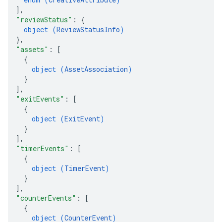
]
,
"reviewStatus"
: 
{
object (
ReviewStatusInfo
)
}
,
"assets"
: 
[
{
object (
AssetAssociation
)
}
]
,
"exitEvents"
: 
[
{
object (
ExitEvent
)
}
]
,
"timerEvents"
: 
[
{
object (
TimerEvent
)
}
]
,
"counterEvents"
: 
[
{
object (
CounterEvent
)