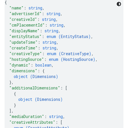
{
"name"
: 
string
,
"advertiserId"
: 
string
,
"creativeId"
: 
string
,
"cmPlacementId"
: 
string
,
"displayName"
: 
string
,
"entityStatus"
: 
enum (
EntityStatus
)
,
"updateTime"
: 
string
,
"createTime"
: 
string
,
"creativeType"
: 
enum (
CreativeType
)
,
"hostingSource"
: 
enum (
HostingSource
)
,
"dynamic"
: 
boolean
,
"dimensions"
: 
{
object (
Dimensions
)
}
,
"additionalDimensions"
: 
[
{
object (
Dimensions
)
}
]
,
"mediaDuration"
: 
string
,
"creativeAttributes"
: 
[
enum (
CreativeAttribute
)