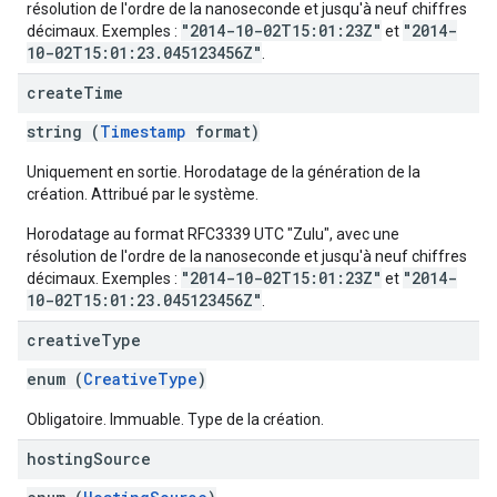
résolution de l'ordre de la nanoseconde et jusqu'à neuf chiffres
"2014-10-02T15:01:23Z"
"2014-
décimaux. Exemples :
et
10-02T15:01:23.045123456Z"
.
create
Time
string (
Timestamp
format)
Uniquement en sortie. Horodatage de la génération de la
création. Attribué par le système.
Horodatage au format RFC3339 UTC "Zulu", avec une
résolution de l'ordre de la nanoseconde et jusqu'à neuf chiffres
"2014-10-02T15:01:23Z"
"2014-
décimaux. Exemples :
et
10-02T15:01:23.045123456Z"
.
creative
Type
enum (
CreativeType
)
Obligatoire. Immuable. Type de la création.
hosting
Source