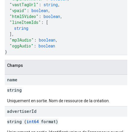
"vastTagUrl"
: 
string
,
"vpaid"
: 
boolean
,
"html5Video"
: 
boolean
,
"lineItemIds"
: 
[
string
]
,
"mp3Audio"
: 
boolean
,
"oggAudio"
: 
boolean
}
Champs
name
string
Uniquement en sortie. Nom de ressource de la création.
advertiser
Id
string (
int64
format)