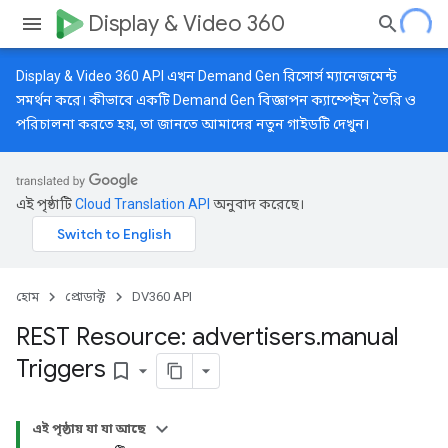
Display & Video 360
Display & Video 360 API এখন Demand Gen রিসোর্স ম্যানেজমেন্ট
সমর্থন করে। কীভাবে একটি Demand Gen বিজ্ঞাপন ক্যাম্পেইন তৈরি ও
পরিচালনা করতে হয়, তা জানতে আমাদের
নতুন গাইডটি
দেখুন।
এই পৃষ্ঠাটি
Cloud Translation API
অনুবাদ করেছে।
হোম
প্রোডাক্ট
DV360 API
REST Resource: advertisers
.
manual
Triggers
bookmark_border
এই পৃষ্ঠায় যা যা আছে