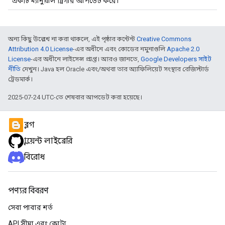
একটি ম্যানুয়াল ট্রিগার আপডেট করে।
অন্য কিছু উল্লেখ না করা থাকলে, এই পৃষ্ঠার কন্টেন্ট
Creative Commons
Attribution 4.0 License
-এর অধীনে এবং কোডের নমুনাগুলি
Apache 2.0
License
-এর অধীনে লাইসেন্স প্রাপ্ত। আরও জানতে,
Google Developers সাইট
নীতি
দেখুন। Java হল Oracle এবং/অথবা তার অ্যাফিলিয়েট সংস্থার রেজিস্টার্ড
ট্রেডমার্ক।
2025-07-24 UTC-তে শেষবার আপডেট করা হয়েছে।
ব্লগ
ক্লায়েন্ট লাইব্রেরি
বিরোধ
পণ্যর বিবরণ
সেবা পাবার শর্ত
API সীমা এবং কোটা