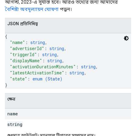
আগস্ট, 2023-এ সূর্যাস্ত হবে। আরও তথ্যের জন্য আমাদের
বৈশিষ্ট্য অবমূল্যায়ন ঘোষণা
পড়ুন।
JSON প্রতিনিধিত্ব
{
"name"
: 
string
,
"advertiserId"
: 
string
,
"triggerId"
: 
string
,
"displayName"
: 
string
,
"activationDurationMinutes"
: 
string
,
"latestActivationTime"
: 
string
,
"state"
: 
enum (
State
)
}
ক্ষেত্র
name
string
শুধুমাত্র আউটপুট। ম্যানুয়াল ট্রিগারের সম্পদের নাম।