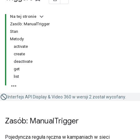
Na tej stronie
Zasób: ManualTrigger
Stan
Metody
activate
create
deactivate
get
list
Interfejs API Display & Video 360 w wersji 2 został wycofany.
Zasób: Manual
Trigger
Pojedyncza reguła ręczna w kampaniach w sieci