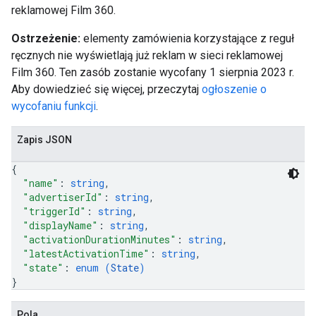
reklamowej Film 360.
Ostrzeżenie:
elementy zamówienia korzystające z reguł
ręcznych nie wyświetlają już reklam w sieci reklamowej
Film 360. Ten zasób zostanie wycofany 1 sierpnia 2023 r.
Aby dowiedzieć się więcej, przeczytaj
ogłoszenie o
wycofaniu funkcji
.
Zapis JSON
{
"name"
: 
string
,
"advertiserId"
: 
string
,
"triggerId"
: 
string
,
"displayName"
: 
string
,
"activationDurationMinutes"
: 
string
,
"latestActivationTime"
: 
string
,
"state"
: 
enum (
State
)
}
Pola