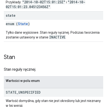
"2014-10-02T15:01:23Z"
"2014-10-
Przykłady:
i
02T15:01:23.045123456Z"
.
state
enum (
State
)
Tylko dane wyjściowe. Stan reguły ręcznej. Podczas tworzenia
INACTIVE
zostanie ustawiony w stanie
.
Stan
Stan reguły ręcznej.
Wartości w polu enum
STATE
_
UNSPECIFIED
Wartość domyślna, gdy stan nie jest określony lub jest nieznany
w tej wersji.