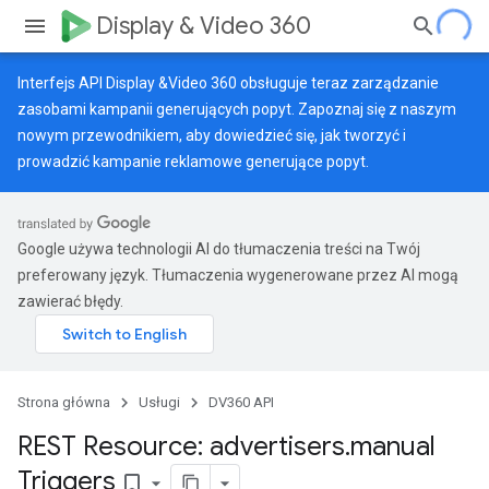
Display & Video 360
Interfejs API Display &Video 360 obsługuje teraz zarządzanie
zasobami kampanii generujących popyt. Zapoznaj się z naszym
nowym przewodnikiem
, aby dowiedzieć się, jak tworzyć i
prowadzić kampanie reklamowe generujące popyt.
Google używa technologii AI do tłumaczenia treści na Twój
preferowany język. Tłumaczenia wygenerowane przez AI mogą
zawierać błędy.
Strona główna
Usługi
DV360 API
REST Resource: advertisers
.
manual
Triggers
bookmark_border