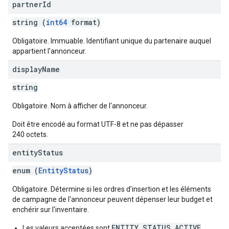
partner
Id
string (
int64
format)
Obligatoire. Immuable. Identifiant unique du partenaire auquel
appartient l'annonceur.
display
Name
string
Obligatoire. Nom à afficher de l'annonceur.
Doit être encodé au format UTF-8 et ne pas dépasser
240 octets.
entity
Status
enum (
EntityStatus
)
Obligatoire. Détermine si les ordres d'insertion et les éléments
de campagne de l'annonceur peuvent dépenser leur budget et
enchérir sur l'inventaire.
ENTITY_STATUS_ACTIVE
Les valeurs acceptées sont
,