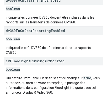
dv360To
Cm
Data
Sharing
Enabled
boolean
Indique si les données DV360 doivent être incluses dans les
rapports sur les transferts de données CM360.
dv360To
Cm
Cost
Reporting
Enabled
boolean
Indique si le coût DV360 doit être inclus dans les rapports
CM360.
cm
Floodlight
Linking
Authorized
boolean
true
Obligatoire. Immuable. En définissant ce champ sur
, vous
autorisez, au nom de votre entreprise, le partage des
informations de la configuration Floodlight indiquée avec cet
annonceur Display & Video 360.