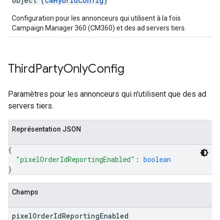
object (
CmHybridConfig
)
Configuration pour les annonceurs qui utilisent à la fois
Campaign Manager 360 (CM360) et des ad servers tiers.
Third
Party
Only
Config
Paramètres pour les annonceurs qui n'utilisent que des ad
servers tiers.
Représentation JSON
{
"pixelOrderIdReportingEnabled"
: 
boolean
}
Champs
pixel
Order
Id
Reporting
Enabled