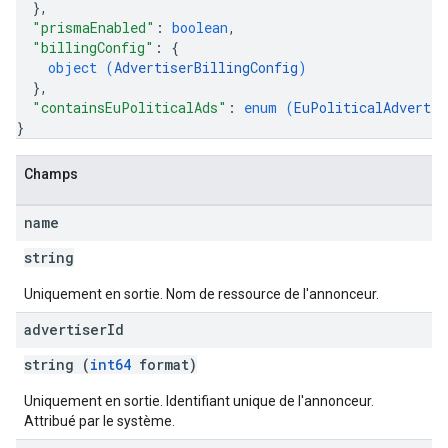
}
,
"prismaEnabled"
: 
boolean
,
"billingConfig"
: 
{
object (
AdvertiserBillingConfig
)
}
,
"containsEuPoliticalAds"
: 
enum (
EuPoliticalAdvertis
}
Champs
name
string
Uniquement en sortie. Nom de ressource de l'annonceur.
advertiser
Id
string (
int64
format)
Uniquement en sortie. Identifiant unique de l'annonceur.
Attribué par le système.