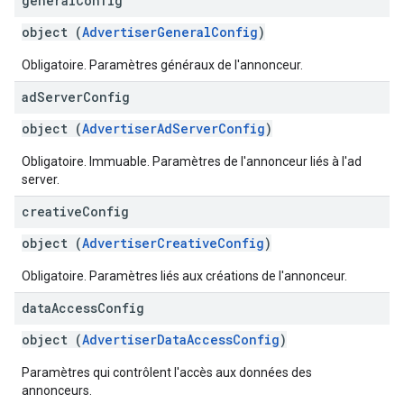
general
Config
object (
AdvertiserGeneralConfig
)
Obligatoire. Paramètres généraux de l'annonceur.
ad
Server
Config
object (
AdvertiserAdServerConfig
)
Obligatoire. Immuable. Paramètres de l'annonceur liés à l'ad
server.
creative
Config
object (
AdvertiserCreativeConfig
)
Obligatoire. Paramètres liés aux créations de l'annonceur.
data
Access
Config
object (
AdvertiserDataAccessConfig
)
Paramètres qui contrôlent l'accès aux données des
annonceurs.