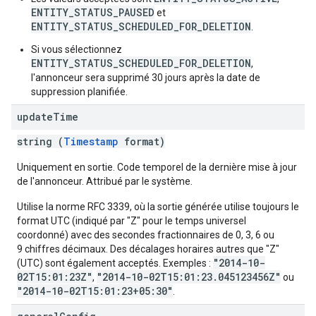
ENTITY_STATUS_PAUSED
et
ENTITY_STATUS_SCHEDULED_FOR_DELETION
.
Si vous sélectionnez
ENTITY_STATUS_SCHEDULED_FOR_DELETION
,
l'annonceur sera supprimé 30 jours après la date de
suppression planifiée.
update
Time
string (
Timestamp
format)
Uniquement en sortie. Code temporel de la dernière mise à jour
de l'annonceur. Attribué par le système.
Utilise la norme RFC 3339, où la sortie générée utilise toujours le
format UTC (indiqué par "Z" pour le temps universel
coordonné) avec des secondes fractionnaires de 0, 3, 6 ou
9 chiffres décimaux. Des décalages horaires autres que "Z"
"2014-10-
(UTC) sont également acceptés. Exemples :
02T15:01:23Z"
"2014-10-02T15:01:23.045123456Z"
,
ou
"2014-10-02T15:01:23+05:30"
.