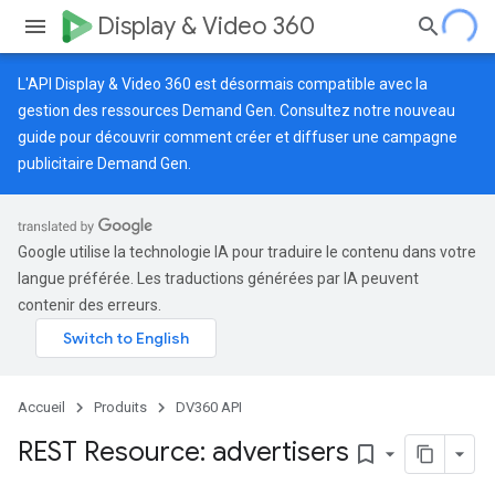
Display & Video 360
L'API Display & Video 360 est désormais compatible avec la
gestion des ressources Demand Gen. Consultez notre
nouveau
guide
pour découvrir comment créer et diffuser une campagne
publicitaire Demand Gen.
Google utilise la technologie IA pour traduire le contenu dans votre
langue préférée. Les traductions générées par IA peuvent
contenir des erreurs.
Accueil
Produits
DV360 API
REST Resource: advertisers
bookmark_border