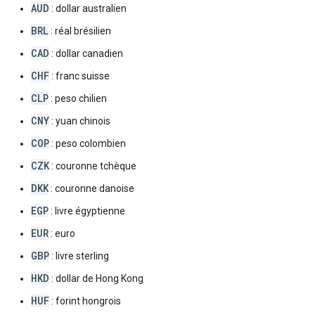
AUD
: dollar australien
BRL
: réal brésilien
CAD
: dollar canadien
CHF
: franc suisse
CLP
: peso chilien
CNY
: yuan chinois
COP
: peso colombien
CZK
: couronne tchèque
DKK
: couronne danoise
EGP
: livre égyptienne
EUR
: euro
GBP
: livre sterling
HKD
: dollar de Hong Kong
HUF
: forint hongrois