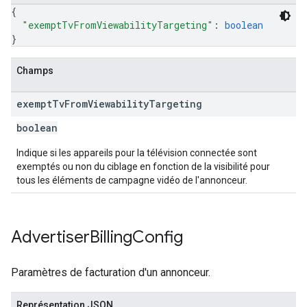
{
"exemptTvFromViewabilityTargeting"
: 
boolean
}
Champs
exempt
Tv
From
Viewability
Targeting
boolean
Indique si les appareils pour la télévision connectée sont
exemptés ou non du ciblage en fonction de la visibilité pour
tous les éléments de campagne vidéo de l'annonceur.
Advertiser
Billing
Config
Paramètres de facturation d'un annonceur.
Représentation JSON