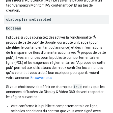
par Integral Ad Science (IAS). Le système DV360 ajoutera un
tag "Campaign Monitor" IAS contenant cet ID au tag de
création.
oba
Compliance
Disabled
boolean
Indiquez si vous souhaitez désactiver la fonctionnalité "À
propos de cette pub" de Google, qui ajoute un badge (pour
identifier le contenu en tant qu'annonce) et des informations
de transparence (lors d'une interaction avec "À propos de cette
pub") à vos annonces pour la publicité comportementale en
ligne (PCL) et les exigences réglementaires. "À propos de cette
pub" permet aux utilisateurs de mieux contrôler les annonces
qu'ils voient et vous aide à leur expliquer pourquoi ils voient
votre annonce.
En savoir plus
true
Si vous choisissez de définir ce champ sur
, notez que les
annonces diffusées via Display & Video 360 doivent respecter
les règles suivantes :
être conforme à la publicité comportementale en ligne,
selon les conditions du contrat que vous avez signé avec