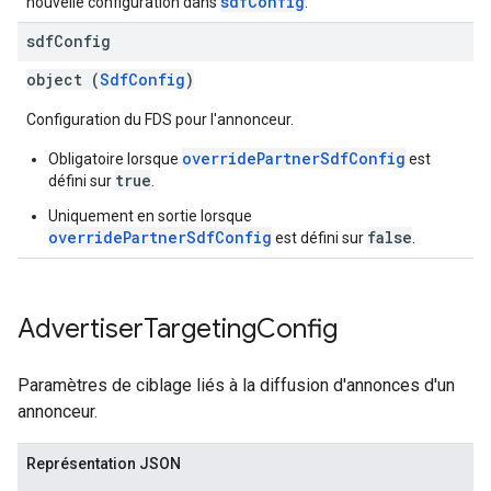
sdfConfig
nouvelle configuration dans
.
sdf
Config
object (
SdfConfig
)
Configuration du FDS pour l'annonceur.
overridePartnerSdfConfig
Obligatoire lorsque
est
true
défini sur
.
Uniquement en sortie lorsque
overridePartnerSdfConfig
false
est défini sur
.
Advertiser
Targeting
Config
Paramètres de ciblage liés à la diffusion d'annonces d'un
annonceur.
Représentation JSON