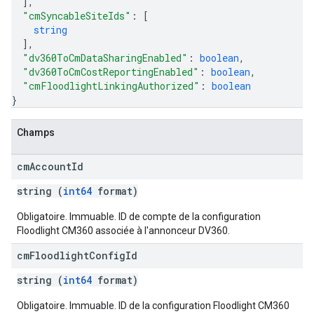
]
,
"cmSyncableSiteIds"
: 
[
string
]
,
"dv360ToCmDataSharingEnabled"
: 
boolean
,
"dv360ToCmCostReportingEnabled"
: 
boolean
,
"cmFloodlightLinkingAuthorized"
: 
boolean
}
Champs
cm
Account
Id
string (
int64
format)
Obligatoire. Immuable. ID de compte de la configuration
Floodlight CM360 associée à l'annonceur DV360.
cm
Floodlight
Config
Id
string (
int64
format)
Obligatoire. Immuable. ID de la configuration Floodlight CM360