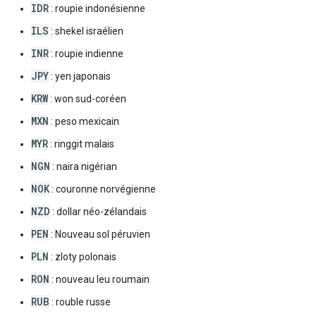
IDR
: roupie indonésienne
ILS
: shekel israélien
INR
: roupie indienne
JPY
: yen japonais
KRW
: won sud-coréen
MXN
: peso mexicain
MYR
: ringgit malais
NGN
: naira nigérian
NOK
: couronne norvégienne
NZD
: dollar néo-zélandais
PEN
: Nouveau sol péruvien
PLN
: zloty polonais
RON
: nouveau leu roumain
RUB
: rouble russe