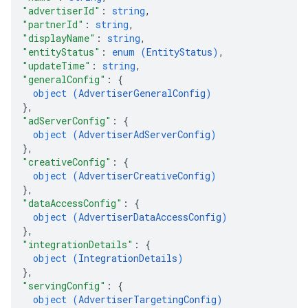
"advertiserId"
: 
string
,
"partnerId"
: 
string
,
"displayName"
: 
string
,
"entityStatus"
: 
enum (
EntityStatus
)
,
"updateTime"
: 
string
,
"generalConfig"
: 
{
object (
AdvertiserGeneralConfig
)
}
,
"adServerConfig"
: 
{
object (
AdvertiserAdServerConfig
)
}
,
"creativeConfig"
: 
{
object (
AdvertiserCreativeConfig
)
}
,
"dataAccessConfig"
: 
{
object (
AdvertiserDataAccessConfig
)
}
,
"integrationDetails"
: 
{
object (
IntegrationDetails
)
}
,
"servingConfig"
: 
{
object (
AdvertiserTargetingConfig
)