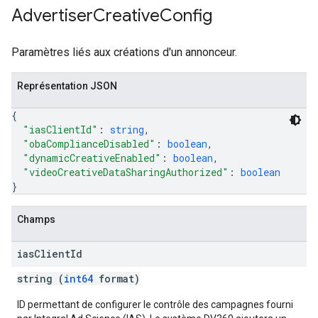
Advertiser
Creative
Config
Paramètres liés aux créations d'un annonceur.
Représentation JSON
{
"iasClientId"
: 
string
,
"obaComplianceDisabled"
: 
boolean
,
"dynamicCreativeEnabled"
: 
boolean
,
"videoCreativeDataSharingAuthorized"
: 
boolean
}
Champs
ias
Client
Id
string (
int64
format)
ID permettant de configurer le contrôle des campagnes fourni