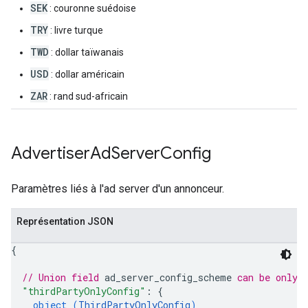
SEK
: couronne suédoise
TRY
: livre turque
TWD
: dollar taïwanais
USD
: dollar américain
ZAR
: rand sud-africain
Advertiser
Ad
Server
Config
Paramètres liés à l'ad server d'un annonceur.
Représentation JSON
{
// Union field 
ad_server_config_scheme
 can be only 
"thirdPartyOnlyConfig"
: 
{
object (
ThirdPartyOnlyConfig
)