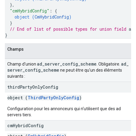
}
,
"cmHybridConfig"
: 
{
object (
CmHybridConfig
)
}
// End of list of possible types for union field 
ad
}
Champs
ad
_
server
_
config
_
scheme
ad
_
Champ d'union
. Obligatoire.
server
_
config
_
scheme
ne peut être qu'un des éléments
suivants :
third
Party
Only
Config
object (
ThirdPartyOnlyConfig
)
Configuration pour les annonceurs qui n'utilisent que des ad
servers tiers.
cm
Hybrid
Config