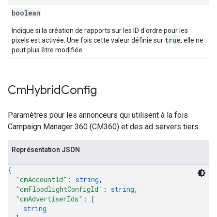
boolean
Indique si la création de rapports sur les ID d'ordre pour les
true
pixels est activée. Une fois cette valeur définie sur
, elle ne
peut plus être modifiée.
Cm
Hybrid
Config
Paramètres pour les annonceurs qui utilisent à la fois
Campaign Manager 360 (CM360) et des ad servers tiers.
Représentation JSON
{
"cmAccountId"
: 
string
,
"cmFloodlightConfigId"
: 
string
,
"cmAdvertiserIds"
: 
[
string