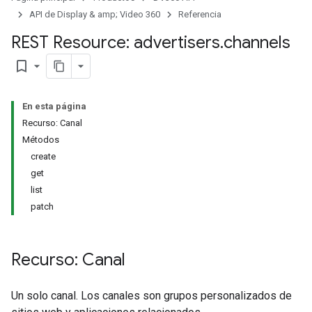
signedTargetingOptions
API de Display & amp; Video 360
Referencia
s.youtubeAssetAssociations
REST Resource: advertisers
.
channels
bookmark_border
En esta página
Recurso: Canal
Métodos
create
get
list
patch
gnTargetingOptions
Recurso: Canal
s.youtubeAssetAssociations
Un solo canal. Los canales son grupos personalizados de