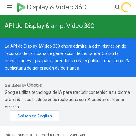
Display & Video 360
API de Display & amp; Video 360
La API de Display &Video 360 ahora admite la administración de
recursos de campaña de generación de demanda. Consulta
nuestra
nueva guía
para aprender a crear y publicar una campaña
publicitaria de generación de demanda.
Google utiliza tecnología de IA para traducir contenido a tu idioma
preferido. Las traducciones realizadas con IA pueden contener
errores.
Página principal
Productos
DV360 API