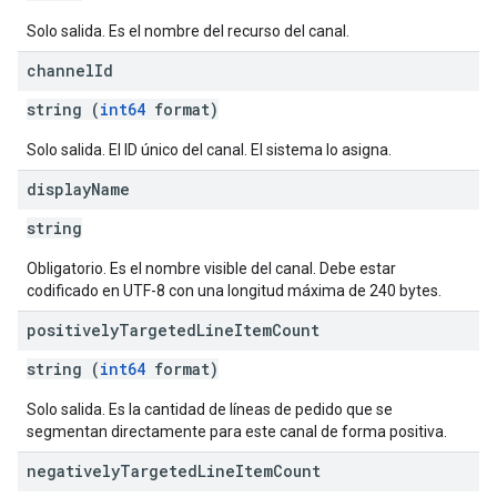
Solo salida. Es el nombre del recurso del canal.
channel
Id
Options
string (
int64
format)
Solo salida. El ID único del canal. El sistema lo asigna.
display
Name
string
Obligatorio. Es el nombre visible del canal. Debe estar
codificado en UTF-8 con una longitud máxima de 240 bytes.
positively
Targeted
Line
Item
Count
string (
int64
format)
Solo salida. Es la cantidad de líneas de pedido que se
segmentan directamente para este canal de forma positiva.
negatively
Targeted
Line
Item
Count