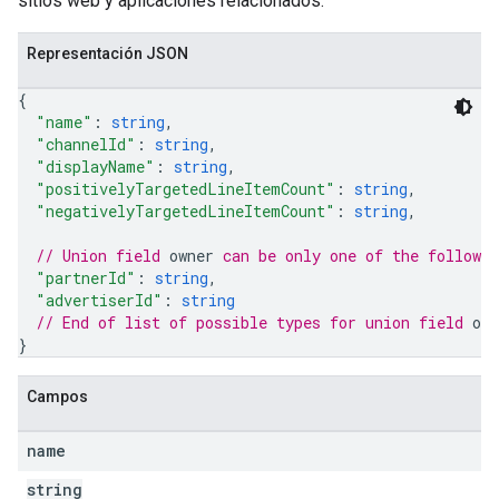
sitios web y aplicaciones relacionados.
Representación JSON
veKeywords
{
pciones
"name"
: 
string
,
"channelId"
: 
string
,
"displayName"
: 
string
,
"positivelyTargetedLineItemCount"
: 
string
,
"negativelyTargetedLineItemCount"
: 
string
,
// Union field 
owner
 can be only one of the followi
"partnerId"
: 
string
,
"advertiserId"
: 
string
// End of list of possible types for union field 
own
}
Campos
ources
name
string