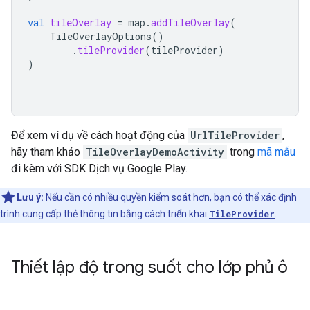
val
tileOverlay
=
map
.
addTileOverlay
(
TileOverlayOptions
()
.
tileProvider
(
tileProvider
)
)
Để xem ví dụ về cách hoạt động của
UrlTileProvider
,
hãy tham khảo
TileOverlayDemoActivity
trong
mã mẫu
đi kèm với SDK Dịch vụ Google Play.
Lưu ý:
Nếu cần có nhiều quyền kiểm soát hơn, bạn có thể xác định
trình cung cấp thẻ thông tin bằng cách triển khai
TileProvider
.
Thiết lập độ trong suốt cho lớp phủ ô