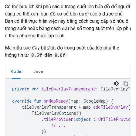
Có thể hữu ích khi phủ các ô trong suốt lên bản đồ để người
dùng có thể xem bản đồ cơ sở bên dưới các ô được phủ.
Bạn có thể thực hiện việc này bằng cách cung cấp sở hữu ô
trong suốt hoặc bằng cách đặt hệ số trong suốt trên lớp phủ
ô theo phương thức lập trình.
Mã mẫu sau đây bật/tắt độ trong suốt của lớp phủ thẻ
thông tin từ
0.5f
đến
0.0f
:
Kotlin
Java
private
var
tileOverlayTransparent
:
TileOverlay? 
=
override
fun
onMapReady
(
map
:
GoogleMap
)
{
tileOverlayTransparent
=
map
.
addTileOverlay
(
TileOverlayOptions
()
.
tileProvider
(
object
:
UrlTileProvider
// ...
})