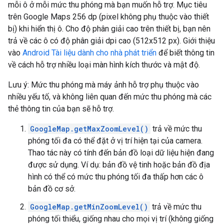
mỗi ô ở mỗi mức thu phóng mà bạn muốn hỗ trợ. Mục tiêu
trên Google Maps 256 dp (pixel không phụ thuộc vào thiết
bị) khi hiển thị ô. Cho độ phân giải cao trên thiết bị, bạn nên
trả về các ô có độ phân giải dpi cao (512x512 px). Giới thiệu
vào
Android Tài liệu dành cho nhà phát triển
để biết thông tin
về cách hỗ trợ nhiều loại màn hình kích thước và mật độ.
Lưu ý: Mức thu phóng mà máy ảnh hỗ trợ phụ thuộc vào
nhiều yếu tố, và không liên quan đến mức thu phóng mà các
thẻ thông tin của bạn sẽ hỗ trợ.
GoogleMap.getMaxZoomLevel()
trả về mức thu
phóng tối đa có thể đặt ở vị trí hiện tại của camera.
Thao tác này có tính đến bản đồ loại dữ liệu hiện đang
được sử dụng. Ví dụ: bản đồ vệ tinh hoặc bản đồ địa
hình có thể có mức thu phóng tối đa thấp hơn các ô
bản đồ cơ sở.
GoogleMap.getMinZoomLevel()
trả về mức thu
phóng tối thiểu, giống nhau cho mọi vị trí (không giống