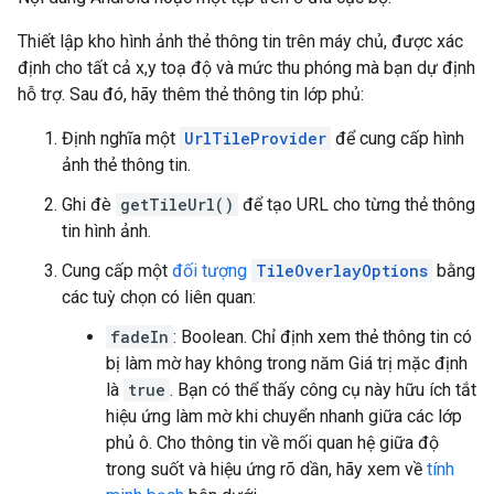
Thiết lập kho hình ảnh thẻ thông tin trên máy chủ, được xác
định cho tất cả x,y toạ độ và mức thu phóng mà bạn dự định
hỗ trợ. Sau đó, hãy thêm thẻ thông tin lớp phủ:
Định nghĩa một
UrlTileProvider
để cung cấp hình
ảnh thẻ thông tin.
Ghi đè
getTileUrl()
để tạo URL cho từng thẻ thông
tin hình ảnh.
Cung cấp một
đối tượng
TileOverlayOptions
bằng
các tuỳ chọn có liên quan:
fadeIn
: Boolean. Chỉ định xem thẻ thông tin có
bị làm mờ hay không trong năm Giá trị mặc định
là
true
. Bạn có thể thấy công cụ này hữu ích tắt
hiệu ứng làm mờ khi chuyển nhanh giữa các lớp
phủ ô. Cho thông tin về mối quan hệ giữa độ
trong suốt và hiệu ứng rõ dần, hãy xem về
tính