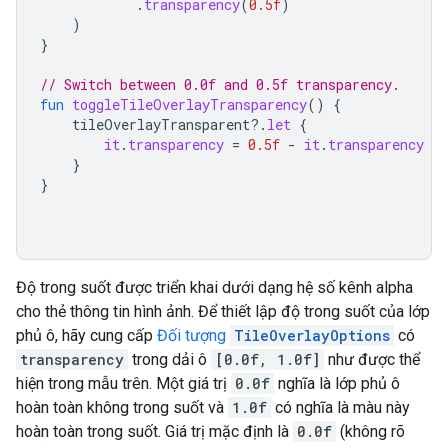
.
transparency
(
0.5f
)
)
}
// Switch between 0.0f and 0.5f transparency.
fun
toggleTileOverlayTransparency
()
{
tileOverlayTransparent
?.
let
{
it
.
transparency
=
0.5f
-
it
.
transparency
}
}
Độ trong suốt được triển khai dưới dạng hệ số kênh alpha
cho thẻ thông tin hình ảnh. Để thiết lập độ trong suốt của lớp
phủ ô, hãy cung cấp
Đối tượng
TileOverlayOptions
có
transparency
trong dải ô
[0.0f, 1.0f]
như được thể
hiện trong mẫu trên. Một giá trị
0.0f
nghĩa là lớp phủ ô
hoàn toàn không trong suốt và
1.0f
có nghĩa là màu này
hoàn toàn trong suốt. Giá trị mặc định là
0.0f
(không rõ