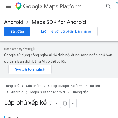
Maps Platform
Android
Maps SDK for Android
Bắt đầu
Liên hệ với bộ phận bán hàng
Google sử dụng công nghệ AI để dịch nội dung sang ngôn ngữ bạn
ưu tiên. Bản dịch bằng AI có thể có lỗi.
Trang chủ
Sản phẩm
Google Maps Platform
Tài liệu
Android
Maps SDK for Android
Hướng dẫn
Lớp phủ xếp kề
bookmark_border