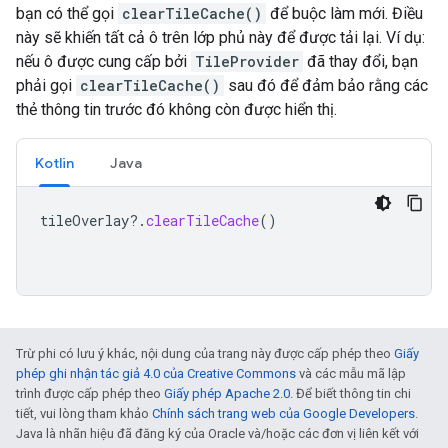
bạn có thể gọi
clearTileCache()
để buộc làm mới. Điều
này sẽ khiến tất cả ô trên lớp phủ này để được tải lại. Ví dụ:
nếu ô được cung cấp bởi
TileProvider
đã thay đổi, bạn
phải gọi
clearTileCache()
sau đó để đảm bảo rằng các
thẻ thông tin trước đó không còn được hiển thị.
Kotlin
Java
tileOverlay
?.
clearTileCache
()
Trừ phi có lưu ý khác, nội dung của trang này được cấp phép theo
Giấy
phép ghi nhận tác giả 4.0 của Creative Commons
và các mẫu mã lập
trình được cấp phép theo
Giấy phép Apache 2.0
. Để biết thông tin chi
tiết, vui lòng tham khảo
Chính sách trang web của Google Developers
.
Java là nhãn hiệu đã đăng ký của Oracle và/hoặc các đơn vị liên kết với