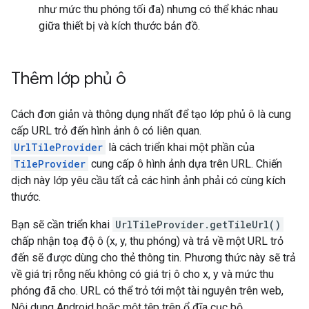
như mức thu phóng tối đa) nhưng có thể khác nhau
giữa thiết bị và kích thước bản đồ.
Thêm lớp phủ ô
Cách đơn giản và thông dụng nhất để tạo lớp phủ ô là cung
cấp URL trỏ đến hình ảnh ô có liên quan.
UrlTileProvider
là cách triển khai một phần của
TileProvider
cung cấp ô hình ảnh dựa trên URL. Chiến
dịch này lớp yêu cầu tất cả các hình ảnh phải có cùng kích
thước.
Bạn sẽ cần triển khai
UrlTileProvider.getTileUrl()
chấp nhận toạ độ ô (x, y, thu phóng) và trả về một URL trỏ
đến sẽ được dùng cho thẻ thông tin. Phương thức này sẽ trả
về giá trị rỗng nếu không có giá trị ô cho x, y và mức thu
phóng đã cho. URL có thể trỏ tới một tài nguyên trên web,
Nội dung Android hoặc một tệp trên ổ đĩa cục bộ.