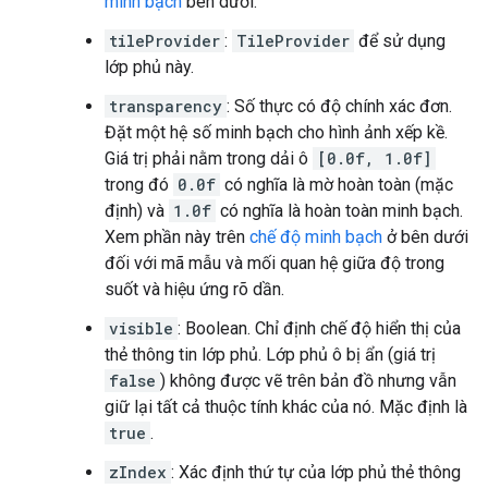
minh bạch
bên dưới.
tileProvider
:
TileProvider
để sử dụng
lớp phủ này.
transparency
: Số thực có độ chính xác đơn.
Đặt một hệ số minh bạch cho hình ảnh xếp kề.
Giá trị phải nằm trong dải ô
[0.0f, 1.0f]
trong đó
0.0f
có nghĩa là mờ hoàn toàn (mặc
định) và
1.0f
có nghĩa là hoàn toàn minh bạch.
Xem phần này trên
chế độ minh bạch
ở bên dưới
đối với mã mẫu và mối quan hệ giữa độ trong
suốt và hiệu ứng rõ dần.
visible
: Boolean. Chỉ định chế độ hiển thị của
thẻ thông tin lớp phủ. Lớp phủ ô bị ẩn (giá trị
false
) không được vẽ trên bản đồ nhưng vẫn
giữ lại tất cả thuộc tính khác của nó. Mặc định là
true
.
zIndex
: Xác định thứ tự của lớp phủ thẻ thông