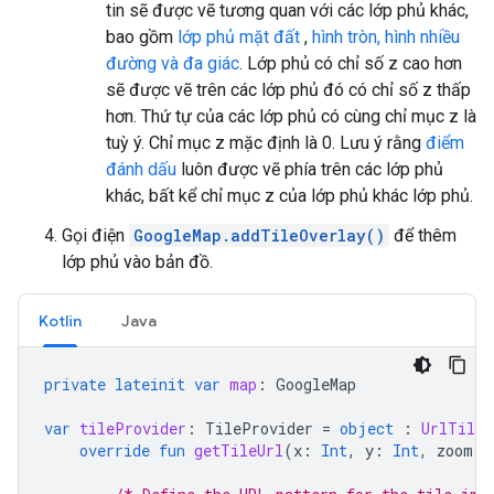
tin sẽ được vẽ tương quan với các lớp phủ khác,
bao gồm
lớp phủ mặt đất
,
hình tròn, hình nhiều
đường và đa giác
. Lớp phủ có chỉ số z cao hơn
sẽ được vẽ trên các lớp phủ đó có chỉ số z thấp
hơn. Thứ tự của các lớp phủ có cùng chỉ mục z là
tuỳ ý. Chỉ mục z mặc định là 0. Lưu ý rằng
điểm
đánh dấu
luôn được vẽ phía trên các lớp phủ
khác, bất kể chỉ mục z của lớp phủ khác lớp phủ.
Gọi điện
GoogleMap.addTileOverlay()
để thêm
lớp phủ vào bản đồ.
Kotlin
Java
private
lateinit
var
map
:
GoogleMap
var
tileProvider
:
TileProvider
=
object
:
UrlTileP
override
fun
getTileUrl
(
x
:
Int
,
y
:
Int
,
zoom
: