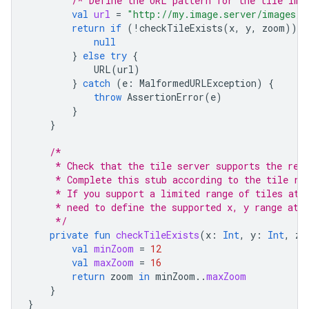
/* Define the URL pattern for the tile ima
val
url
=
"http://my.image.server/images/
$
return
if
(
!
checkTileExists
(
x
,
y
,
zoom
))
{
null
}
else
try
{
URL
(
url
)
}
catch
(
e
:
MalformedURLException
)
{
throw
AssertionError
(
e
)
}
}
/*
     * Check that the tile server supports the req
     * Complete this stub according to the tile ra
     * If you support a limited range of tiles at 
     * need to define the supported x, y range at 
     */
private
fun
checkTileExists
(
x
:
Int
,
y
:
Int
,
zo
val
minZoom
=
12
val
maxZoom
=
16
return
zoom
in
minZoom
..
maxZoom
}
}