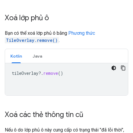
Xoá lớp phủ ô
Bạn có thể xoá lớp phủ ô bằng
Phương thức
TileOverlay.remove()
.
Kotlin
Java
tileOverlay
?.
remove
()
Xoá các thẻ thông tin cũ
Nếu ô do lớp phủ ô này cung cấp có trạng thái "đã lỗi thời",