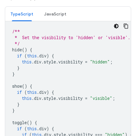
TypeScript
JavaScript
/**
 *  Set the visibility to 'hidden' or 'visible'.
 */
hide
()
{
if
(
this
.
div
)
{
this
.
div
.
style
.
visibility
=
"hidden"
;
}
}
show
()
{
if
(
this
.
div
)
{
this
.
div
.
style
.
visibility
=
"visible"
;
}
}
toggle
()
{
if
(
this
.
div
)
{
if
(
this
.
div
.
style
.
visibility
===
"hidden"
)
{