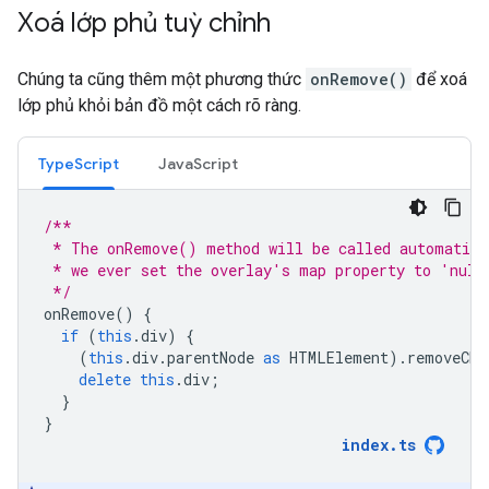
Xoá lớp phủ tuỳ chỉnh
Chúng ta cũng thêm một phương thức
onRemove()
để xoá
lớp phủ khỏi bản đồ một cách rõ ràng.
TypeScript
JavaScript
/**
 * The onRemove() method will be called automatica
 * we ever set the overlay's map property to 'null
 */
onRemove
()
{
if
(
this
.
div
)
{
(
this
.
div
.
parentNode
as
HTMLElement
).
removeChi
delete
this
.
div
;
}
}
index
.
ts