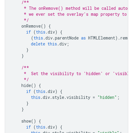
/**
     * The onRemove() method will be called automa
     * we ever set the overlay's map property to '
     */
onRemove
()
{
if
(
this
.
div
)
{
(
this
.
div
.
parentNode
as
HTMLElement
).
remov
delete
this
.
div
;
}
}
/**
     *  Set the visibility to 'hidden' or 'visible
     */
hide
()
{
if
(
this
.
div
)
{
this
.
div
.
style
.
visibility
=
"hidden"
;
}
}
show
()
{
if
(
this
.
div
)
{
this
.
div
.
style
.
visibility
=
"visible"
;