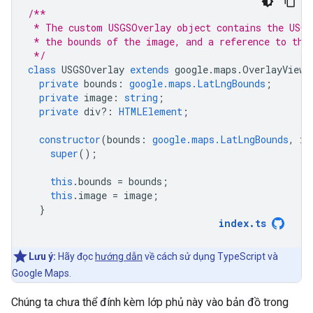
/**
 * The custom USGSOverlay object contains the USGS
 * the bounds of the image, and a reference to the
 */
class
USGSOverlay
extends
google
.
maps
.
OverlayView
private
bounds
:
google.maps.LatLngBounds
;
private
image
:
string
;
private
div?
:
HTMLElement
;
constructor
(
bounds
:
google.maps.LatLngBounds
,
im
super
();
this
.
bounds
=
bounds
;
this
.
image
=
image
;
}
index
.
ts
Lưu ý:
Hãy đọc
hướng dẫn
về cách sử dụng TypeScript và
Google Maps.
Chúng ta chưa thể đính kèm lớp phủ này vào bản đồ trong