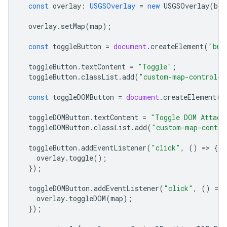
const
overlay
:
USGSOverlay
=
new
USGSOverlay
(
bou
overlay
.
setMap
(
map
);
const
toggleButton
=
document
.
createElement
(
"but
toggleButton
.
textContent
=
"Toggle"
;
toggleButton
.
classList
.
add
(
"custom-map-control-b
const
toggleDOMButton
=
document
.
createElement
(
"
toggleDOMButton
.
textContent
=
"Toggle DOM Attach
toggleDOMButton
.
classList
.
add
(
"custom-map-contro
toggleButton
.
addEventListener
(
"click"
,
()
=
>
{
overlay
.
toggle
();
});
toggleDOMButton
.
addEventListener
(
"click"
,
()
=
>
overlay
.
toggleDOM
(
map
);
});