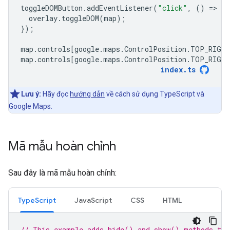
toggleDOMButton
.
addEventListener
(
"click"
,
()
=
>
{
overlay
.
toggleDOM
(
map
);
});
map
.
controls
[
google
.
maps
.
ControlPosition
.
TOP_RIGHT
map
.
controls
[
google
.
maps
.
ControlPosition
.
TOP_RIGHT
index
.
ts
Lưu ý:
Hãy đọc
hướng dẫn
về cách sử dụng TypeScript và
Google Maps.
Mã mẫu hoàn chỉnh
Sau đây là mã mẫu hoàn chỉnh:
TypeScript
JavaScript
CSS
HTML
// This example adds hide() and show() methods to 