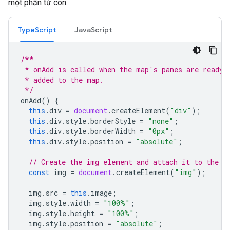
một phần tử con.
TypeScript
JavaScript
/**
 * onAdd is called when the map's panes are ready 
 * added to the map.
 */
onAdd
()
{
this
.
div
=
document
.
createElement
(
"div"
);
this
.
div
.
style
.
borderStyle
=
"none"
;
this
.
div
.
style
.
borderWidth
=
"0px"
;
this
.
div
.
style
.
position
=
"absolute"
;
// Create the img element and attach it to the d
const
img
=
document
.
createElement
(
"img"
);
img
.
src
=
this
.
image
;
img
.
style
.
width
=
"100%"
;
img
.
style
.
height
=
"100%"
;
img
.
style
.
position
=
"absolute"
;