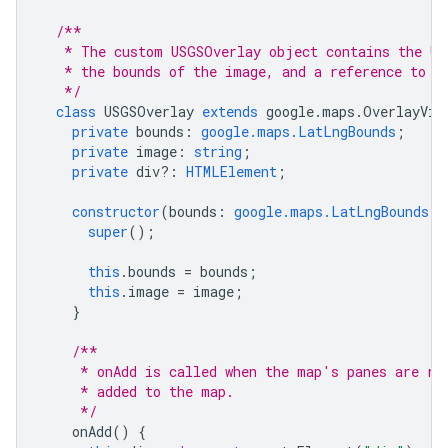
/**
   * The custom USGSOverlay object contains the US
   * the bounds of the image, and a reference to t
   */
class
USGSOverlay
extends
google
.
maps
.
OverlayVie
private
bounds
:
google.maps.LatLngBounds
;
private
image
:
string
;
private
div?
:
HTMLElement
;
constructor
(
bounds
:
google.maps.LatLngBounds
,
super
();
this
.
bounds
=
bounds
;
this
.
image
=
image
;
}
/**
     * onAdd is called when the map's panes are re
     * added to the map.
     */
onAdd
()
{