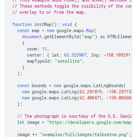
// These methods toggle the visibility of the cont
// overlay to or from the map.
function
initMap
()
:
void
{
const
map
=
new
google
.
maps
.
Map
(
document
.
getElementById
(
"map"
)
as
HTMLElement
{
zoom
:
11
,
center
:
{
lat
:
62.323907
,
lng
:
-
150.109291
}
mapTypeId
:
"satellite"
,
}
);
const
bounds
=
new
google
.
maps
.
LatLngBounds
(
new
google
.
maps
.
LatLng
(
62.281819
,
-
150.287132
)
new
google
.
maps
.
LatLng
(
62.400471
,
-
150.005608
)
);
// The photograph is courtesy of the U.S. Geolog
let
image
=
"https://developers.google.com/maps/
image
+=
"examples/full/images/talkeetna.png"
;