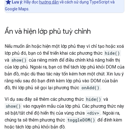
Lưu ý:
Hãy đọc
hướng dẫn
về cách sử dụng TypeScript và
Google Maps.
Ẩn và hiện lớp phủ tuỳ chỉnh
Nếu muốn ẩn hoặc hiện một lớp phủ thay vì chỉ tạo hoặc xoá
lớp phủ đó, bạn có thể triển khai các phương thức
hide()
và
show()
của riêng mình để điều chỉnh khả năng hiển thị
của lớp phủ. Ngoài ra, bạn có thể tách lớp phủ khỏi DOM của
bản đồ, mặc dù thao tác này tốn kém hơn một chút. Xin lưu ý
rằng nếu sau đó bạn đính kèm lớp phủ vào DOM của bản
đồ, thì lớp phủ sẽ gọi lại phương thức
onAdd()
.
Ví dụ sau đây sẽ thêm các phương thức
hide()
và
show()
vào nguyên mẫu của lớp phủ. Các phương thức này
sẽ bật/tắt chế độ hiển thị của vùng chứa
<div>
. Ngoài ra,
chúng ta sẽ thêm phương thức
toggleDOM()
để đính kèm
hoặc tách lớp phủ khỏi bản đồ.