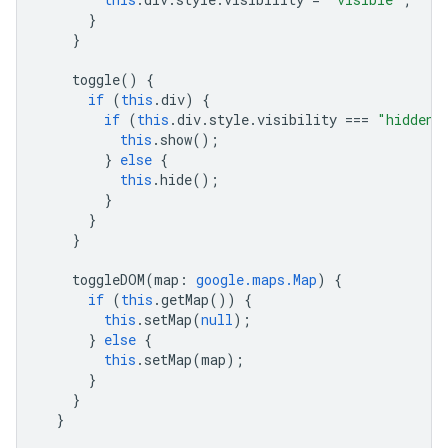
}
}
toggle
()
{
if
(
this
.
div
)
{
if
(
this
.
div
.
style
.
visibility
===
"hidden"
this
.
show
();
}
else
{
this
.
hide
();
}
}
}
toggleDOM
(
map
:
google.maps.Map
)
{
if
(
this
.
getMap
())
{
this
.
setMap
(
null
);
}
else
{
this
.
setMap
(
map
);
}
}
}