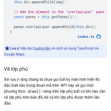
this
.
div
.
appendChild
(
img
);
// Add the element to the "overlayLayer" pane.
const
panes
=
this
.
getPanes
()
!
;
panes
.
overlayLayer
.
appendChild
(
this
.
div
);
}
index
.
ts
Lưu ý:
Hãy đọc
hướng dẫn
về cách sử dụng TypeScript và
Google Maps.
Vẽ lớp phủ
Xin lưu ý rằng chúng ta chưa gọi bất kỳ màn hình hiển thị
đặc biệt nào trong đoạn mã trên. API này sẽ gọi một
phương thức
draw()
riêng trên lớp phủ bất cứ khi nào cần
vẽ lớp phủ trên bản đồ, kể cả khi lớp phủ được thêm lần
đầu.