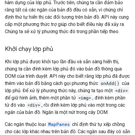
hàm dựng của lớp phủ. Trước tiên, chúng ta cần đảm bảo
rằng tất cả các ngăn của bản đồ đều có sẵn, vì chúng chỉ
định thứ tự hiển thị các đối tượng trên bản đồ. API này cung
cấp một phương thức trợ giúp cho biết điều này đã xảy ra.
Chúng ta sẽ xử lý phương thức đó trong phần tiếp theo.
Khởi chạy lớp phủ
Khi lớp phủ được khởi tạo lần đầu và sẵn sàng hiển thị,
chúng ta cần đính kèm lớp phủ đó vào bản đồ thông qua
DOM của trình duyệt. API này cho biết rằng lớp phủ đã được
thêm vào bản đồ bằng cách gọi phương thức
onAdd()
của
lớp phủ. Để xử lý phương thức này, chúng ta tạo một
<div>
để giữ hình ảnh, thêm một phần tử
<img>
, đính kèm phần
tử đó vào
<div>
, rồi đính kèm lớp phủ vào một trong các
ngăn
của bản đồ. Ngăn là một nút trong cây DOM.
Các ngăn thuộc loại
MapPanes
chỉ định thứ tự xếp chồng
cho các lớp khác nhau trên bản đồ. Các ngăn sau đây có sẵn