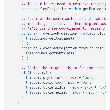
// To do this, we need to retrieve the proje
const
overlayProjection
=
this
.
getProjection
// Retrieve the south-west and north-east coo
// in LatLngs and convert them to pixel coor
// We'll use these coordinates to resize the
const
sw
=
overlayProjection
.
fromLatLngToDiv
this
.
bounds
.
getSouthWest
()
)
!
;
const
ne
=
overlayProjection
.
fromLatLngToDiv
this
.
bounds
.
getNorthEast
()
)
!
;
// Resize the image's div to fit the indicat
if
(
this
.
div
)
{
this
.
div
.
style
.
left
=
sw
.
x
+
"px"
;
this
.
div
.
style
.
top
=
ne
.
y
+
"px"
;
this
.
div
.
style
.
width
=
ne
.
x
-
sw
.
x
+
"px"
;
this
.
div
.
style
.
height
=
sw
.
y
-
ne
.
y
+
"px"
}
}