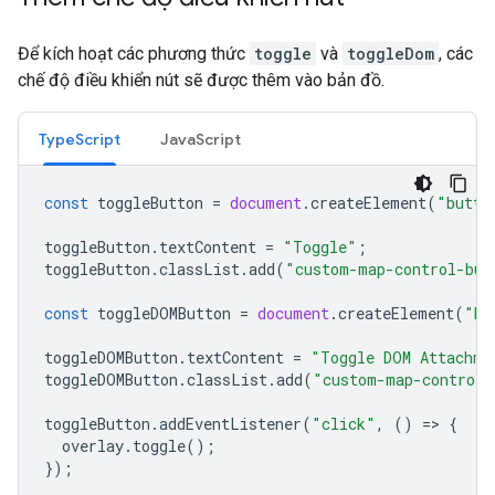
Để kích hoạt các phương thức
toggle
và
toggleDom
, các
chế độ điều khiển nút sẽ được thêm vào bản đồ.
TypeScript
JavaScript
const
toggleButton
=
document
.
createElement
(
"butto
toggleButton
.
textContent
=
"Toggle"
;
toggleButton
.
classList
.
add
(
"custom-map-control-but
const
toggleDOMButton
=
document
.
createElement
(
"bu
toggleDOMButton
.
textContent
=
"Toggle DOM Attachme
toggleDOMButton
.
classList
.
add
(
"custom-map-control-
toggleButton
.
addEventListener
(
"click"
,
()
=
>
{
overlay
.
toggle
();
});