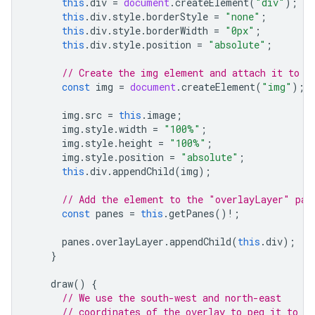
this
.
div
=
document
.
createElement
(
"div"
);
this
.
div
.
style
.
borderStyle
=
"none"
;
this
.
div
.
style
.
borderWidth
=
"0px"
;
this
.
div
.
style
.
position
=
"absolute"
;
// Create the img element and attach it to t
const
img
=
document
.
createElement
(
"img"
);
img
.
src
=
this
.
image
;
img
.
style
.
width
=
"100%"
;
img
.
style
.
height
=
"100%"
;
img
.
style
.
position
=
"absolute"
;
this
.
div
.
appendChild
(
img
);
// Add the element to the "overlayLayer" pan
const
panes
=
this
.
getPanes
()
!
;
panes
.
overlayLayer
.
appendChild
(
this
.
div
);
}
draw
()
{
// We use the south-west and north-east
// coordinates of the overlay to peg it to th