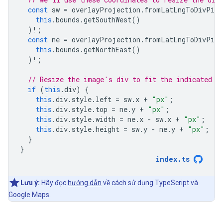
const
sw
=
overlayProjection
.
fromLatLngToDivPixe
this
.
bounds
.
getSouthWest
()
)
!
;
const
ne
=
overlayProjection
.
fromLatLngToDivPixe
this
.
bounds
.
getNorthEast
()
)
!
;
// Resize the image's div to fit the indicated d
if
(
this
.
div
)
{
this
.
div
.
style
.
left
=
sw
.
x
+
"px"
;
this
.
div
.
style
.
top
=
ne
.
y
+
"px"
;
this
.
div
.
style
.
width
=
ne
.
x
-
sw
.
x
+
"px"
;
this
.
div
.
style
.
height
=
sw
.
y
-
ne
.
y
+
"px"
;
}
}
index
.
ts
Lưu ý:
Hãy đọc
hướng dẫn
về cách sử dụng TypeScript và
Google Maps.