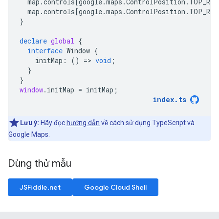
map
.
controls
[
google
.
maps
.
ControlPosition
.
TOP_RIG
map
.
controls
[
google
.
maps
.
ControlPosition
.
TOP_RIG
}
declare
global
{
interface
Window
{
initMap
:
()
=
>
void
;
}
}
window
.
initMap
=
initMap
;
index
.
ts
Lưu ý:
Hãy đọc
hướng dẫn
về cách sử dụng TypeScript và
Google Maps.
Dùng thử mẫu
JSFiddle.net
Google Cloud Shell