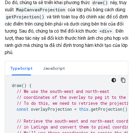
Do đó, chúng ta sẽ triển khai phương thức
draw()
này, truy
xuất
MapCanvasProjection
của lớp phủ bằng cách dùng
getProjection()
và tính toán toạ độ chính xác để cố định
các điểm trên cùng bên phải và dưới cùng bên trái của đối
tượng. Sau đó, chúng ta có thể đổi kích thước
<div>
. Đến
lượt, thao tác này sẽ đổi kích thước hình ảnh cho phù hợp với
ranh giới mà chúng ta đã chỉ định trong hàm khởi tạo của lớp
phủ.
TypeScript
JavaScript
draw
()
{
// We use the south-west and north-east
// coordinates of the overlay to peg it to the co
// To do this, we need to retrieve the projectio
const
overlayProjection
=
this
.
getProjection
();
// Retrieve the south-west and north-east coordin
// in LatLngs and convert them to pixel coordina
// We'll use these coordinates to resize the div