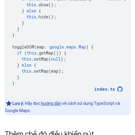
this
.
show
();
}
else
{
this
.
hide
();
}
}
}
toggleDOM
(
map
:
google.maps.Map
)
{
if
(
this
.
getMap
())
{
this
.
setMap
(
null
);
}
else
{
this
.
setMap
(
map
);
}
}
index
.
ts
Lưu ý:
Hãy đọc
hướng dẫn
về cách sử dụng TypeScript và
Google Maps.
Thêm chế độ điều khiển nút