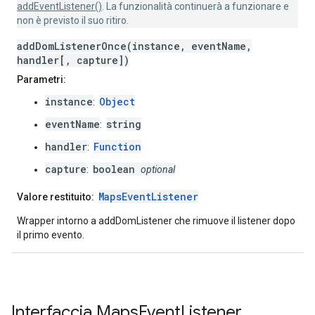
addEventListener()
. La funzionalità continuerà a funzionare e
non è previsto il suo ritiro.
addDomListenerOnce(instance, eventName,
handler[, capture])
Parametri:
instance
Object
:
eventName
string
:
handler
Function
:
capture
boolean
:
optional
MapsEventListener
Valore restituito:
Wrapper intorno a addDomListener che rimuove il listener dopo
il primo evento.
Interfaccia
Maps
Event
Listener