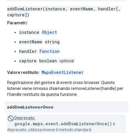
addDomListener(instance, eventName, handler[,
capture])
Parametri:
instance
Object
:
eventName
string
:
handler
Function
:
capture
boolean
:
optional
MapsEventListener
Valore restituito:
Registrazione del gestore di eventi cross-browser. Questo
listener viene rimosso chiamando removeListener(handle) per
l'handle restituito da questa funzione.
add
Dom
Listener
Once
Deprecato:
google.maps.event.addDomListenerOnce()
è
deprecato, utilizza invece il metodo standard