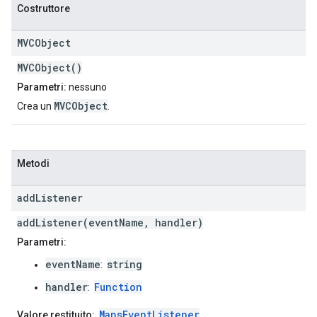
Costruttore
MVCObject
MVCObject()
Parametri:
nessuno
MVCObject
Crea un
.
Metodi
add
Listener
addListener(eventName, handler)
Parametri:
eventName
string
:
handler
Function
:
MapsEventListener
Valore restituito: