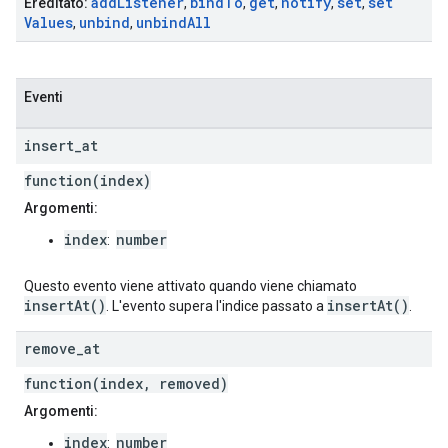
add
Listener
bind
To
get
notify
set
set
Ereditato:
,
,
,
,
,
Values
unbind
unbind
All
,
,
Eventi
insert
_
at
function(index)
Argomenti:
index
number
:
Questo evento viene attivato quando viene chiamato
insertAt()
insertAt()
. L'evento supera l'indice passato a
.
remove
_
at
function(index, removed)
Argomenti:
index
number
: