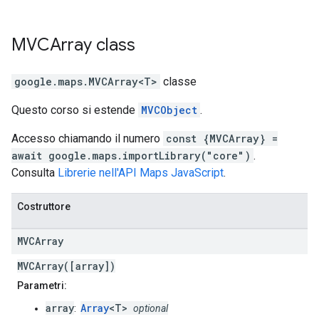
MVCArray
class
google.maps
.
MVCArray<T>
classe
Questo corso si estende
MVCObject
.
Accesso chiamando il numero
const {MVCArray} =
await google.maps.importLibrary("core")
.
Consulta
Librerie nell'API Maps JavaScript
.
Costruttore
MVCArray
MVCArray([array])
Parametri:
array
Array
<T>
:
optional