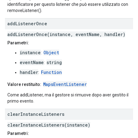
identificatore per questo listener che può essere utilizzato con
removeListener().
add
Listener
Once
addListenerOnce(instance, eventName, handler)
Parametri:
instance
Object
:
eventName
string
:
handler
Function
:
MapsEventListener
Valore restituito:
Come addListener, ma il gestore si rimuove dopo aver gestito il
primo evento.
clear
Instance
Listeners
clearInstanceListeners(instance)
Parametri: