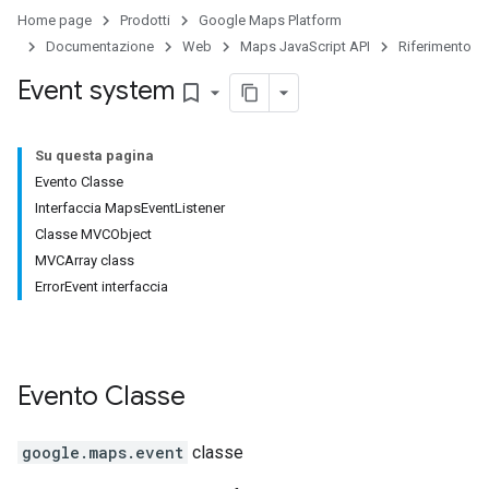
Home page
Prodotti
Google Maps Platform
Documentazione
Web
Maps JavaScript API
Riferimento
Event system
bookmark_border
Su questa pagina
Evento Classe
Interfaccia MapsEventListener
Classe MVCObject
MVCArray class
ErrorEvent interfaccia
Evento
Classe
google.maps
.
event
classe