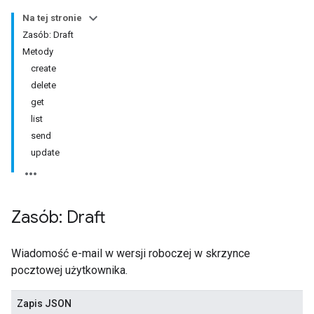
Na tej stronie
Zasób: Draft
Metody
create
delete
get
list
send
update
Zasób: Draft
Wiadomość e-mail w wersji roboczej w skrzynce
pocztowej użytkownika.
Zapis JSON