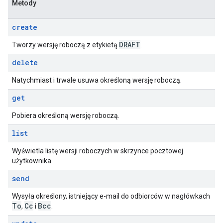
Metody
create
DRAFT
Tworzy wersję roboczą z etykietą
.
delete
Natychmiast i trwale usuwa określoną wersję roboczą.
get
Pobiera określoną wersję roboczą.
list
Wyświetla listę wersji roboczych w skrzynce pocztowej
użytkownika.
send
Wysyła określony, istniejący e-mail do odbiorców w nagłówkach
To
Cc
Bcc
,
i
.