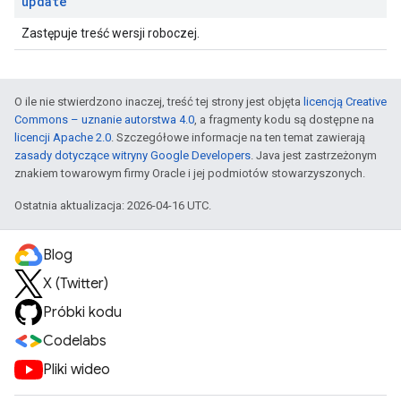
update
Zastępuje treść wersji roboczej.
O ile nie stwierdzono inaczej, treść tej strony jest objęta
licencją Creative
Commons – uznanie autorstwa 4.0
, a fragmenty kodu są dostępne na
licencji Apache 2.0
. Szczegółowe informacje na ten temat zawierają
zasady dotyczące witryny Google Developers
. Java jest zastrzeżonym
znakiem towarowym firmy Oracle i jej podmiotów stowarzyszonych.
Ostatnia aktualizacja: 2026-04-16 UTC.
Blog
X (Twitter)
Próbki kodu
Codelabs
Pliki wideo