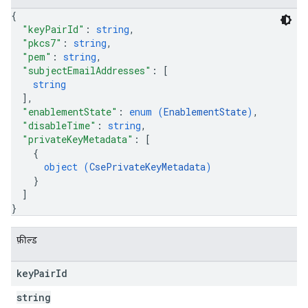
{
"keyPairId"
: 
string
,
"pkcs7"
: 
string
,
"pem"
: 
string
,
"subjectEmailAddresses"
: 
[
string
]
,
"enablementState"
: 
enum (
EnablementState
)
,
"disableTime"
: 
string
,
"privateKeyMetadata"
: 
[
{
object (
CsePrivateKeyMetadata
)
}
]
}
फ़ील्ड
key
Pair
Id
string