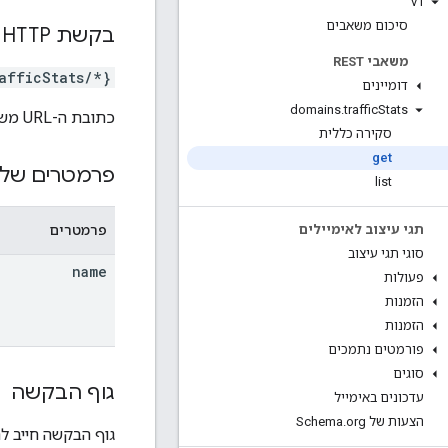
v1
סיכום משאבים
בקשת HTTP
משאבי REST
afficStats/*}
דומיינים
domains
.
traffic
Stats
כתובת ה-URL משתמשת בתחביר של
סקירה כללית
get
פרמטרים של 
list
פרמטרים
תגי עיצוב לאימיילים
סוגי תגי עיצוב
name
פעולות
הזמנות
הזמנות
פורמטים נתמכים
סוגים
גוף הבקשה
עדכונים באימייל
הצעות של Schema
org
.
גוף הבקשה חייב לה