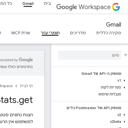
בית
Gmail
כל המו
Workspace
Gmail
סקירה כללית
מדריכים
חומרי עזר
שרת MCP
ד
בתרגומים כאלו עשויו
ממשק ה-API של Gmail
v1
דף הבית
rkspace
ספריות לקוח
מגבלות שימוש
tats
.
get
ממשק API של Postmaster כלים
v2
למשתמש אין הרשאה לגשת ל-Stats
v2beta