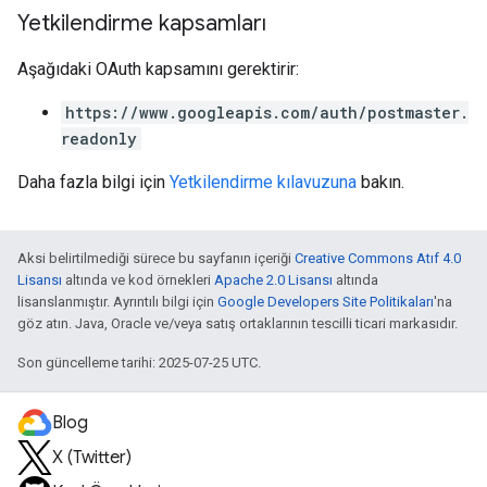
Yetkilendirme kapsamları
Aşağıdaki OAuth kapsamını gerektirir:
https://www.googleapis.com/auth/postmaster.
readonly
Daha fazla bilgi için
Yetkilendirme kılavuzuna
bakın.
Aksi belirtilmediği sürece bu sayfanın içeriği
Creative Commons Atıf 4.0
Lisansı
altında ve kod örnekleri
Apache 2.0 Lisansı
altında
lisanslanmıştır. Ayrıntılı bilgi için
Google Developers Site Politikaları
'na
göz atın. Java, Oracle ve/veya satış ortaklarının tescilli ticari markasıdır.
Son güncelleme tarihi: 2025-07-25 UTC.
Blog
X (Twitter)