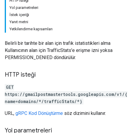
HTTP isteği
Yol parametreleri
İstek içeriği
Yanıt metni
Yetkilendirme kapsamları
Belirli bir tarihte bir alan için trafik istatistikleri alma
Kullanıcının alan için TrafficStats'e erişme izni yoksa
PERMISSION_DENIED döndürülür.
HTTP isteği
GET
https://gmailpostmastertools.googleapis.com/v1/{
name=domains/*/trafficStats/*}
URL,
gRPC Kod Dönüştürme
söz dizimini kullanır.
Yol parametreleri