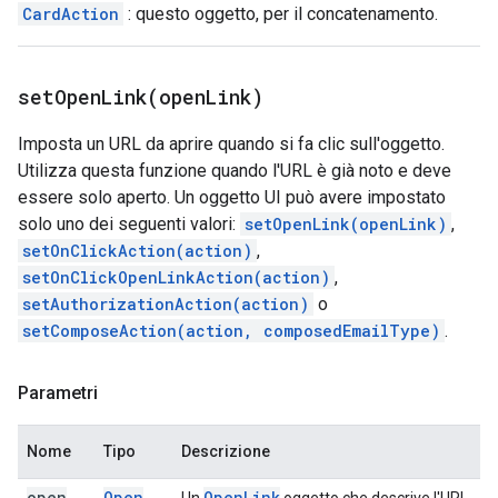
CardAction
: questo oggetto, per il concatenamento.
setOpenLink(
open
Link)
Imposta un URL da aprire quando si fa clic sull'oggetto.
Utilizza questa funzione quando l'URL è già noto e deve
essere solo aperto. Un oggetto UI può avere impostato
solo uno dei seguenti valori:
setOpenLink(openLink)
,
setOnClickAction(action)
,
setOnClickOpenLinkAction(action)
,
setAuthorizationAction(action)
o
setComposeAction(action, composedEmailType)
.
Parametri
Nome
Tipo
Descrizione
open
Open
Open
Link