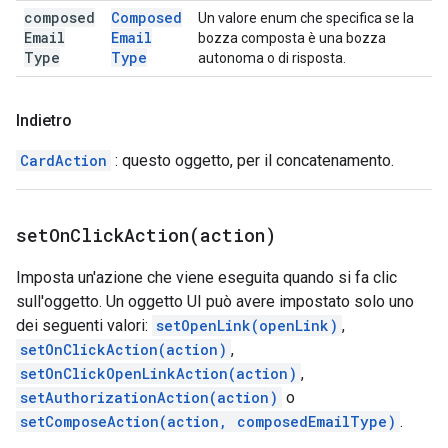
composed
Composed
Un valore enum che specifica se la
Email
Email
bozza composta è una bozza
Type
Type
autonoma o di risposta.
Indietro
CardAction
: questo oggetto, per il concatenamento.
setOnClickAction(
action)
Imposta un'azione che viene eseguita quando si fa clic
sull'oggetto. Un oggetto UI può avere impostato solo uno
dei seguenti valori:
setOpenLink(openLink)
,
setOnClickAction(action)
,
setOnClickOpenLinkAction(action)
,
setAuthorizationAction(action)
o
setComposeAction(action, composedEmailType)
.