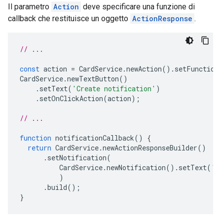
Il parametro
Action
deve specificare una funzione di
callback che restituisce un oggetto
ActionResponse
.
// ...
const
action
=
CardService
.
newAction
().
setFunction
CardService
.
newTextButton
()
.
setText
(
'Create notification'
)
.
setOnClickAction
(
action
);
// ...
function
notificationCallback
()
{
return
CardService
.
newActionResponseBuilder
()
.
setNotification
(
CardService
.
newNotification
().
setText
(
'S
)
.
build
();
}