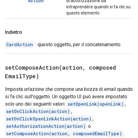
Action
di autorizzazione da
intraprendere quando si fa clic su
questo elemento.
Indietro
CardAction
: questo oggetto, per il concatenamento.
setComposeAction(
action
,
composed
Email
Type)
Imposta un'azione che compone una bozza di email quando
si fa clic sull'oggetto. Un oggetto UI può avere impostato
solo uno dei seguenti valori:
setOpenLink(openLink)
,
setOnClickAction(action)
,
setOnClickOpenLinkAction(action)
,
setAuthorizationAction(action)
o
setComposeAction(action, composedEmailType)
.