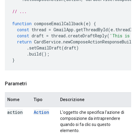
// ...
function
composeEmailCallback
(
e
)
{
const
thread
=
GmailApp
.
getThreadById
(
e
.
threadId
const
draft
=
thread
.
createDraftReply
(
'This is a
return
CardService
.
newComposeActionResponseBuild
.
setGmailDraft
(
draft
)
.
build
();
}
Parametri
Nome
Tipo
Descrizione
action
Action
L'oggetto che specifica l'azione di
composizione da intraprendere
quando si fa clic su questo
elemento.