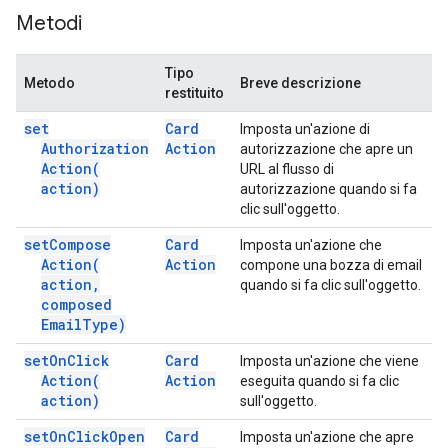
Metodi
Tipo
Metodo
Breve descrizione
restituito
set
Card
Imposta un'azione di
Authorization
Action
autorizzazione che apre un
Action(
URL al flusso di
action)
autorizzazione quando si fa
clic sull'oggetto.
set
Compose
Card
Imposta un'azione che
Action(
Action
compone una bozza di email
action
,
quando si fa clic sull'oggetto.
composed
Email
Type)
set
On
Click
Card
Imposta un'azione che viene
Action(
Action
eseguita quando si fa clic
action)
sull'oggetto.
set
On
Click
Open
Card
Imposta un'azione che apre