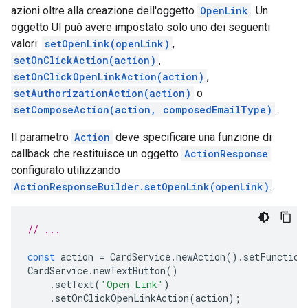
azioni oltre alla creazione dell'oggetto
OpenLink
. Un
oggetto UI può avere impostato solo uno dei seguenti
valori:
setOpenLink(openLink)
,
setOnClickAction(action)
,
setOnClickOpenLinkAction(action)
,
setAuthorizationAction(action)
o
setComposeAction(action, composedEmailType)
.
Il parametro
Action
deve specificare una funzione di
callback che restituisce un oggetto
ActionResponse
configurato utilizzando
ActionResponseBuilder.setOpenLink(openLink)
.
// ...
const
action
=
CardService
.
newAction
().
setFunction
CardService
.
newTextButton
()
.
setText
(
'Open Link'
)
.
setOnClickOpenLinkAction
(
action
);