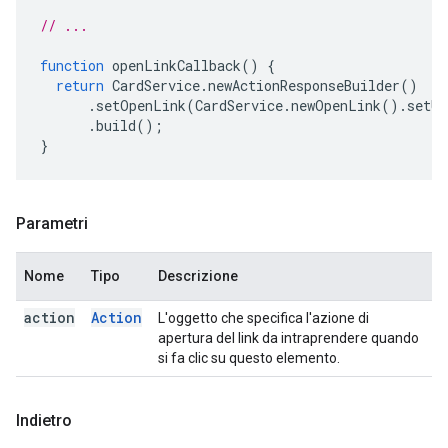
// ...
function
openLinkCallback
()
{
return
CardService
.
newActionResponseBuilder
()
.
setOpenLink
(
CardService
.
newOpenLink
().
setUr
.
build
();
}
Parametri
Nome
Tipo
Descrizione
action
Action
L'oggetto che specifica l'azione di
apertura del link da intraprendere quando
si fa clic su questo elemento.
Indietro