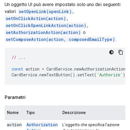
Un oggetto UI può avere impostato solo uno dei seguenti
valori:
setOpenLink(openLink)
,
setOnClickAction(action)
,
setOnClickOpenLinkAction(action)
,
setAuthorizationAction(action)
o
setComposeAction(action, composedEmailType)
.
// ...
const
action
=
CardService
.
newAuthorizationAction
(
CardService
.
newTextButton
().
setText
(
'Authorize'
).
s
Parametri
Nome
Tipo
Descrizione
action
Authorization
L'oggetto che specifica l'azione