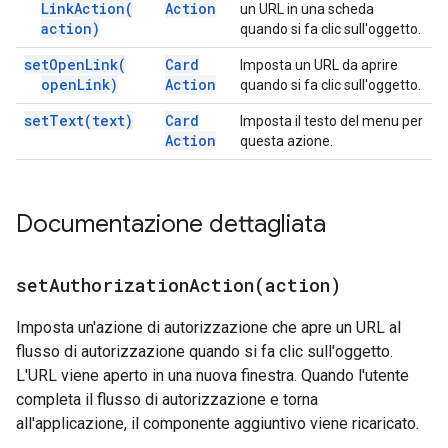
Link
Action(
Action
un URL in una scheda
action)
quando si fa clic sull'oggetto.
set
Open
Link(
Card
Imposta un URL da aprire
open
Link)
Action
quando si fa clic sull'oggetto.
set
Text(
text)
Card
Imposta il testo del menu per
Action
questa azione.
Documentazione dettagliata
setAuthorizationAction(
action)
Imposta un'azione di autorizzazione che apre un URL al
flusso di autorizzazione quando si fa clic sull'oggetto.
L'URL viene aperto in una nuova finestra. Quando l'utente
completa il flusso di autorizzazione e torna
all'applicazione, il componente aggiuntivo viene ricaricato.