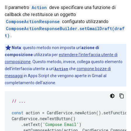
Il parametro
Action
deve specificare una funzione di
callback che restituisce un oggetto
ComposeActionResponse
configurato utilizzando
ComposeActionResponseBuilder.setGmailDraft(draf
t)
.
Nota
: questo metodo non imposta un'
azione di
composizione
utilizzata per
estendere l'interfaccia utente di
composizione
. Questo metodo, invece, collega questo elemento
dell'interfaccia utente a un'
Action
che
compone bozze di
messaggi
in Apps Script che vengono aperte in Gmail al
completamento dell'azione.
// ...
const
action
=
CardService
.
newAction
().
setFunction
CardService
.
newTextButton
()
.
setText
(
'Compose Email'
)
.
setComposeAction
(
action
,
CardService
.
Composed