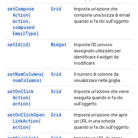
set
Compose
Grid
Imposta un'azione che
Action(
compone una bozza di email
action
,
quando si fa clic sull'oggetto.
composed
Email
Type)
set
Id(
id)
Widget
Imposta l'ID univoco
assegnato utilizzato per
identificare il widget da
modificare.
set
Num
Columns(
Grid
Il numero di colonne da
num
Columns)
visualizzare nella griglia.
set
On
Click
Grid
Imposta un'azione che viene
Action(
eseguita quando si fa clic
action)
sull'oggetto.
set
On
Click
Open
Grid
Imposta un'azione che apre
Link
Action(
un URL in una scheda
action)
quando si fa clic sull'oggetto.