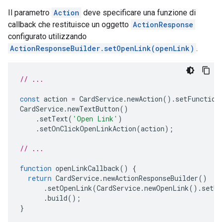
Il parametro
Action
deve specificare una funzione di
callback che restituisce un oggetto
ActionResponse
configurato utilizzando
ActionResponseBuilder.setOpenLink(openLink)
.
// ...
const
action
=
CardService
.
newAction
().
setFunction
CardService
.
newTextButton
()
.
setText
(
'Open Link'
)
.
setOnClickOpenLinkAction
(
action
);
// ...
function
openLinkCallback
()
{
return
CardService
.
newActionResponseBuilder
()
.
setOpenLink
(
CardService
.
newOpenLink
().
setUr
.
build
();
}