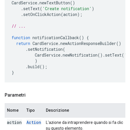
CardService
.
newTextButton
()
.
setText
(
'Create notification'
)
.
setOnClickAction
(
action
);
// ...
function
notificationCallback
()
{
return
CardService
.
newActionResponseBuilder
()
.
setNotification
(
CardService
.
newNotification
().
setText
(
'S
)
.
build
();
}
Parametri
Nome
Tipo
Descrizione
action
Action
L'azione da intraprendere quando si fa clic
su questo elemento.