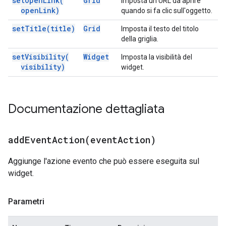
set
Open
Link(
Grid
Imposta un URL da aprire
open
Link)
quando si fa clic sull'oggetto.
set
Title(
title)
Grid
Imposta il testo del titolo
della griglia.
set
Visibility(
Widget
Imposta la visibilità del
visibility)
widget.
Documentazione dettagliata
addEventAction(
event
Action)
Aggiunge l'azione evento che può essere eseguita sul
widget.
Parametri