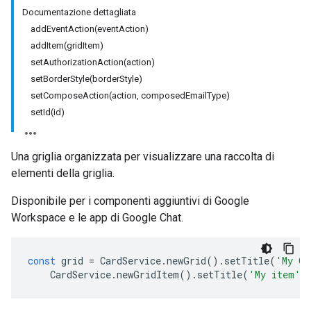
Documentazione dettagliata
addEventAction(eventAction)
addItem(gridItem)
setAuthorizationAction(action)
setBorderStyle(borderStyle)
setComposeAction(action, composedEmailType)
setId(id)
Una griglia organizzata per visualizzare una raccolta di
elementi della griglia.
Disponibile per i componenti aggiuntivi di Google
Workspace e le app di Google Chat.
const
grid
=
CardService
.
newGrid
().
setTitle
(
'My Gr
CardService
.
newGridItem
().
setTitle
(
'My item'
)