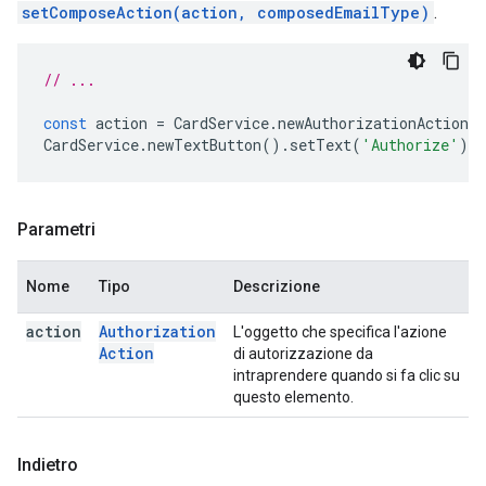
setComposeAction(action, composedEmailType)
.
// ...
const
action
=
CardService
.
newAuthorizationAction
(
CardService
.
newTextButton
().
setText
(
'Authorize'
).
s
Parametri
Nome
Tipo
Descrizione
action
Authorization
L'oggetto che specifica l'azione
Action
di autorizzazione da
intraprendere quando si fa clic su
questo elemento.
Indietro