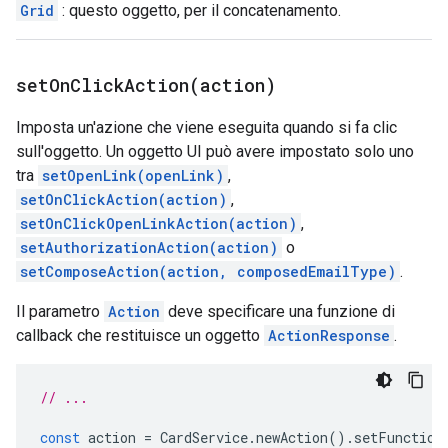
Grid
: questo oggetto, per il concatenamento.
setOnClickAction(
action)
Imposta un'azione che viene eseguita quando si fa clic
sull'oggetto. Un oggetto UI può avere impostato solo uno
tra
setOpenLink(openLink)
,
setOnClickAction(action)
,
setOnClickOpenLinkAction(action)
,
setAuthorizationAction(action)
o
setComposeAction(action, composedEmailType)
.
Il parametro
Action
deve specificare una funzione di
callback che restituisce un oggetto
ActionResponse
.
// ...
const
action
=
CardService
.
newAction
().
setFunction