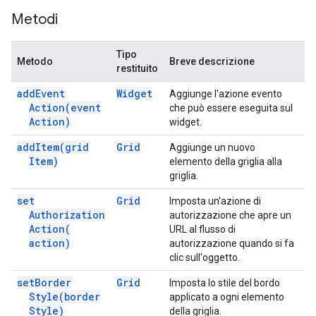
Metodi
Tipo
Metodo
Breve descrizione
restituito
add
Event
Widget
Aggiunge l'azione evento
Action(
event
che può essere eseguita sul
Action)
widget.
add
Item(
grid
Grid
Aggiunge un nuovo
Item)
elemento della griglia alla
griglia.
set
Grid
Imposta un'azione di
Authorization
autorizzazione che apre un
Action(
URL al flusso di
action)
autorizzazione quando si fa
clic sull'oggetto.
set
Border
Grid
Imposta lo stile del bordo
Style(
border
applicato a ogni elemento
Style)
della griglia.