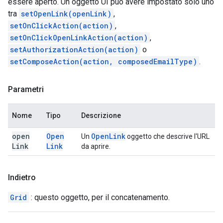
essere aperto. Un oggetto UI può avere impostato solo uno
tra
setOpenLink(openLink)
,
setOnClickAction(action)
,
setOnClickOpenLinkAction(action)
,
setAuthorizationAction(action)
o
setComposeAction(action, composedEmailType)
.
Parametri
Nome
Tipo
Descrizione
open
Open
Open
Link
Un
oggetto che descrive l'URL
Link
Link
da aprire.
Indietro
Grid
: questo oggetto, per il concatenamento.