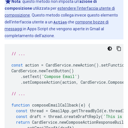
Nota
: questo metodo non imposta un'
azione di
composizione
utilizzata per
estendere l'interfaccia utente di
composizione
. Questo metodo collega invece questo elemento
dell'interfaccia utente a un
Action
che
compone bozze di
messaggi
in Apps Script che vengono aperte in Gmail al
completamento dell'azione.
// ...
const
action
=
CardService
.
newAction
().
setFunction
CardService
.
newTextButton
()
.
setText
(
'Compose Email'
)
.
setComposeAction
(
action
,
CardService
.
Composed
// ...
function
composeEmailCallback
(
e
)
{
const
thread
=
GmailApp
.
getThreadById
(
e
.
threadId
const
draft
=
thread
.
createDraftReply
(
'This is a
return
CardService
.
newComposeActionResponseBuild
.
setGmailDraft
(
draft
)