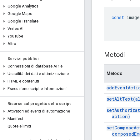
Google Analytics
Google Maps
const
image
Google Translate
Vertex AI
You
Tube
Altro
.
.
.
Metodi
Servizi pubblici
Connessioni di database API e
Metodo
Usabilità dei dati e ottimizzazione
HTML e contenuti
add
Event
Acti
Esecuzione script e informazioni
set
Alt
Text(
a
Risorse sul progetto dello script
set
Authoriza
Attivatori ed eventi di automazione
action)
Manifest
Quote e limiti
set
Compose
Ac
composed
Em