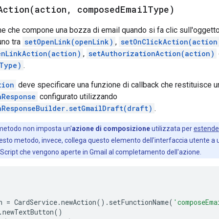
Action(
action
,
composed
Email
Type)
e che compone una bozza di email quando si fa clic sull'oggetto
uno tra
setOpenLink(openLink)
,
setOnClickAction(action
enLinkAction(action)
,
setAuthorizationAction(action)
Type)
.
tion
deve specificare una funzione di callback che restituisce 
nResponse
configurato utilizzando
nResponseBuilder.setGmailDraft(draft)
.
 metodo non imposta un'
azione di composizione
utilizzata per
estender
esto metodo, invece, collega questo elemento dell'interfaccia utente a 
Script che vengono aperte in Gmail al completamento dell'azione.
n
=
CardService
.
newAction
().
setFunctionName
(
'composeEma
.
newTextButton
()