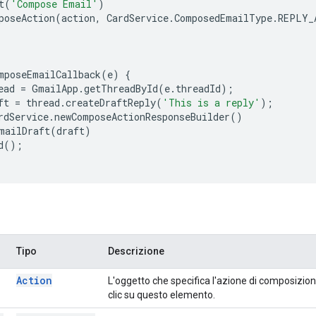
t
(
'Compose Email'
)
poseAction
(
action
,
CardService
.
ComposedEmailType
.
REPLY_
mposeEmailCallback
(
e
)
{
ead
=
GmailApp
.
getThreadById
(
e
.
threadId
);
ft
=
thread
.
createDraftReply
(
'This is a reply'
);
rdService
.
newComposeActionResponseBuilder
()
mailDraft
(
draft
)
d
();
Tipo
Descrizione
Action
L'oggetto che specifica l'azione di composizio
clic su questo elemento.