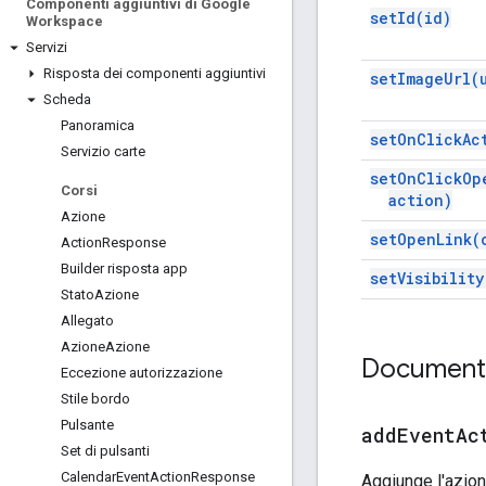
Componenti aggiuntivi di Google
set
Id(
id)
Workspace
Servizi
Risposta dei componenti aggiuntivi
set
Image
Url(
Scheda
Panoramica
set
On
Click
Ac
Servizio carte
set
On
Click
Op
Corsi
action)
Azione
set
Open
Link(
Action
Response
Builder risposta app
set
Visibility
Stato
Azione
Allegato
Azione
Azione
Documenta
Eccezione autorizzazione
Stile bordo
Pulsante
addEventAc
Set di pulsanti
Calendar
Event
Action
Response
Aggiunge l'azio