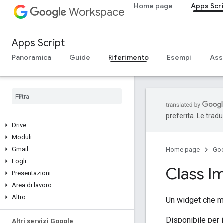
Home page
Apps Scr
Workspace
Apps Script
Panoramica
Panoramica
Guide
Riferimento
Esempi
Ass
Servizi Google Workspace
Console di amministrazione
Calendar
Chat
Documenti
preferita. Le trad
Drive
Moduli
Gmail
Home page
Go
Fogli
Class I
Presentazioni
Area di lavoro
Altro
.
.
.
Un widget che mo
Disponibile per 
Altri servizi Google