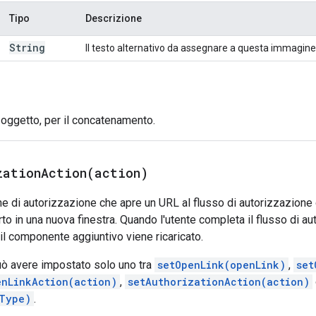
Tipo
Descrizione
String
Il testo alternativo da assegnare a questa immagine
 oggetto, per il concatenamento.
zationAction(
action)
e di autorizzazione che apre un URL al flusso di autorizzazione q
to in una nuova finestra. Quando l'utente completa il flusso di au
 il componente aggiuntivo viene ricaricato.
uò avere impostato solo uno tra
setOpenLink(openLink)
,
set
enLinkAction(action)
,
setAuthorizationAction(action)
Type)
.