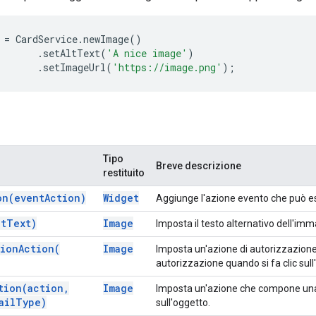
=
CardService
.
newImage
()
.
setAltText
(
'A nice image'
)
.
setImageUrl
(
'https://image.png'
);
Tipo
Breve descrizione
restituito
on(
event
Action)
Widget
Aggiunge l'azione evento che può es
lt
Text)
Image
Imposta il testo alternativo dell'imma
tion
Action(
Image
Imposta un'azione di autorizzazione 
autorizzazione quando si fa clic sull
tion(
action
,
Image
Imposta un'azione che compone una 
ail
Type)
sull'oggetto.