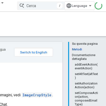
/
Su questa pagina
ingua
Metodi
Documentazione
dettagliata
addEventAction(
eventAction)
setAltText(altText
)
setAuthorization
Action(action)
setComposeActi
mmagini, vedi
ImageCropStyle
.
on(action,
composedEmail
Chat.
Type)