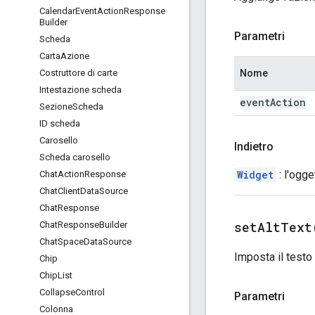
Calendar
Event
Action
Response
Builder
Parametri
Scheda
Carta
Azione
Nome
Costruttore di carte
Intestazione scheda
event
Action
Sezione
Scheda
ID scheda
Carosello
Indietro
Scheda carosello
Widget
: l'ogge
Chat
Action
Response
Chat
Client
Data
Source
Chat
Response
setAltText
Chat
Response
Builder
Chat
Space
Data
Source
Imposta il testo 
Chip
Chip
List
Collapse
Control
Parametri
Colonna