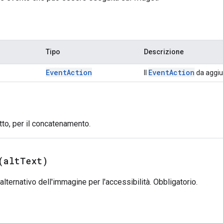
Tipo
Descrizione
Event
Action
Event
Action
Il
da aggiu
tto, per il concatenamento.
(
alt
Text)
alternativo dell'immagine per l'accessibilità. Obbligatorio.