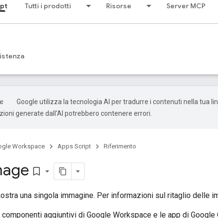
ipt
Tutti i prodotti
Risorse
Server MCP
istenza
Google utilizza la tecnologia AI per tradurre i contenuti nella tua l
uzioni generate dall'AI potrebbero contenere errori.
ogle Workspace
Apps Script
Riferimento
mage
bookmark_border
stra una singola immagine. Per informazioni sul ritaglio delle i
i componenti aggiuntivi di Google Workspace e le app di Google 