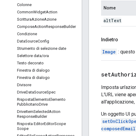
Colonne
Nome
Common
Widget
Action
Scrittura
Azione
Azione
alt
Text
Compose
Action
Response
Builder
Condizione
Indietro
Data
Source
Config
Strumento di selezione date
Image
: questo
Selettore data
/
ora
Testo decorato
Finestra di dialogo
setAuthori
Finestra di dialogo
Divisore
Imposta un'azion
Drive
Data
Source
Spec
L'URL viene aper
Risposta
Elemento
Elemento
all'applicazione,
Pubblicitario
Drive
Drive
Item
Selected
Action
Un oggetto UI p
Response
Builder
setOnClickOp
Risposta Editor
Editor
Scope
composedEmail
Scope
Editor
File
Scope
Action
Response