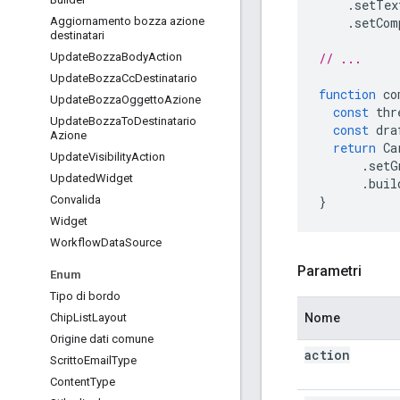
.
setTex
.
setCom
Aggiornamento bozza azione
destinatari
// ...
Update
Bozza
Body
Action
Update
Bozza
Cc
Destinatario
function
co
Update
Bozza
Oggetto
Azione
const
thr
Update
Bozza
To
Destinatario
const
dra
Azione
return
Ca
Update
Visibility
Action
.
setG
Updated
Widget
.
buil
}
Convalida
Widget
Workflow
Data
Source
Parametri
Enum
Tipo di bordo
Nome
Chip
List
Layout
Origine dati comune
action
Scritto
Email
Type
Content
Type