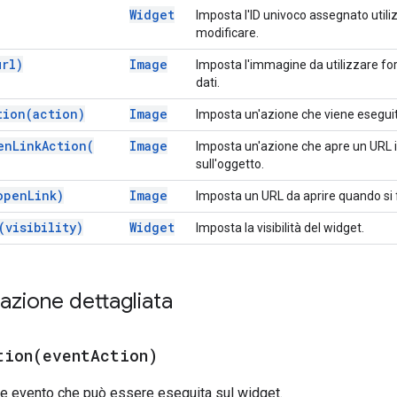
Widget
Imposta l'ID univoco assegnato utiliz
modificare.
url)
Image
Imposta l'immagine da utilizzare forn
dati.
tion(
action)
Image
Imposta un'azione che viene eseguita
en
Link
Action(
Image
Imposta un'azione che apre un URL i
sull'oggetto.
open
Link)
Image
Imposta un URL da aprire quando si fa
(
visibility)
Widget
Imposta la visibilità del widget.
zione dettagliata
tion(
event
Action)
ne evento che può essere eseguita sul widget.