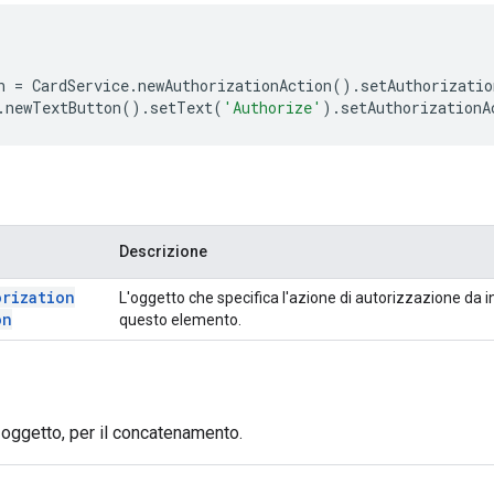
n
=
CardService
.
newAuthorizationAction
().
setAuthorizatio
.
newTextButton
().
setText
(
'Authorize'
).
setAuthorizationA
Descrizione
orization
L'oggetto che specifica l'azione di autorizzazione da i
on
questo elemento.
 oggetto, per il concatenamento.