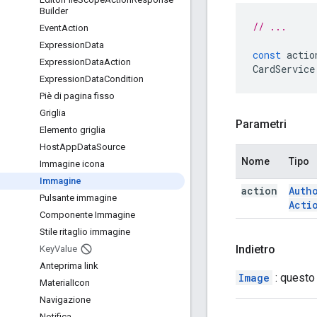
Builder
// ...
Event
Action
Expression
Data
const
actio
Expression
Data
Action
CardService
Expression
Data
Condition
Piè di pagina fisso
Griglia
Parametri
Elemento griglia
Host
App
Data
Source
Nome
Tipo
Immagine icona
Immagine
action
Auth
Pulsante immagine
Acti
Componente Immagine
Stile ritaglio immagine
Indietro
Key
Value
Anteprima link
Image
: questo
Material
Icon
Navigazione
Notifica