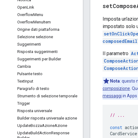
setCompose
Open
Link
Overflow
Menu
Imposta un'azion
Overflow
Menu
Item
impostato solo 
Origine dati piattaforma
setOnClickOp
Selezione selezione
composedEmail
Suggerimenti
Risposta suggerimenti
Il parametro
Ac
Suggerimenti per Builder
ComposeActio
Cambia
ComposeActio
Pulsante testo
Nota
: questo
Text
Input
composizione
. Qu
Paragrafo di testo
messaggi
in Apps 
Strumento di selezione temporale
Trigger
Risposta universale
// ...
Builder risposta universale azione
Update
Bozza
Azione
Azione
const
actio
CardService
Update
Build
Action
Response
Builder