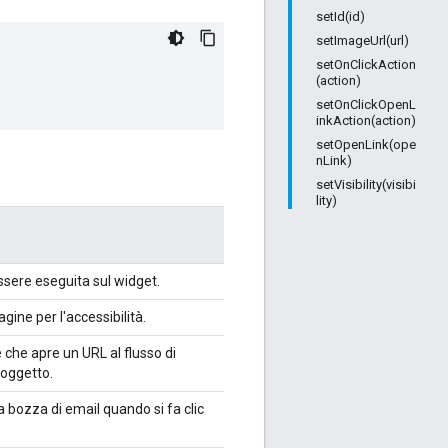
setId(id)
setImageUrl(url)
setOnClickAction
(action)
setOnClickOpenL
inkAction(action)
setOpenLink(ope
nLink)
setVisibility(visibi
lity)
sere eseguita sul widget.
gine per l'accessibilità.
che apre un URL al flusso di
'oggetto.
bozza di email quando si fa clic