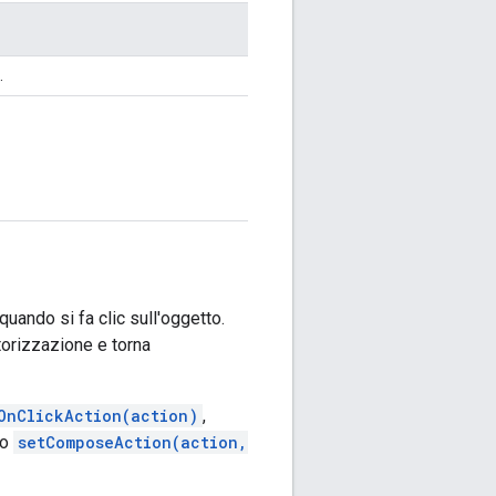
.
uando si fa clic sull'oggetto.
torizzazione e torna
OnClickAction(action)
,
o
setComposeAction(action,