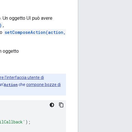
. Un oggetto UI può avere
)
,
o
setComposeAction(action,
un oggetto
e l'interfaccia utente di
un'
Action
che
compone bozze di
ilCallback'
);