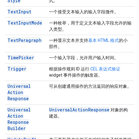
Style
式。
Text
Input
一个接受文本输入的输入字段微件。
Text
Input
Mode
一种枚举，用于定义文本输入字段允许的输
入类型。
Text
Paragraph
一种显示文本并支持
基本 HTML 格式
的小
部件。
Time
Picker
一个输入字段，允许用户输入时间。
Trigger
根据操作规则 ID 运行
CEL 表达式验证
widget 事件操作的触发器。
Universal
可从创建通用操作的方法返回的响应对象。
Action
Response
Universal
Universal
Action
Response
对象的构
Action
建器。
Response
Builder