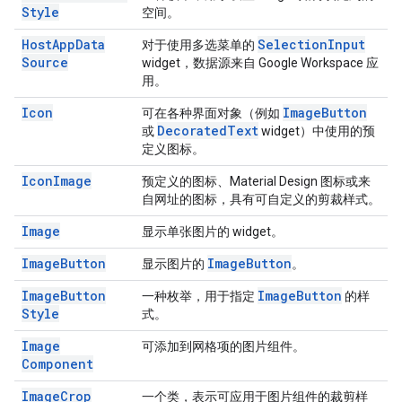
Style
空间。
Host
App
Data
Selection
Input
对于使用多选菜单的
Source
widget，数据源来自 Google Workspace 应
用。
Icon
Image
Button
可在各种界面对象（例如
Decorated
Text
或
widget）中使用的预
定义图标。
Icon
Image
预定义的图标、Material Design 图标或来
自网址的图标，具有可自定义的剪裁样式。
Image
显示单张图片的 widget。
Image
Button
Image
Button
显示图片的
。
Image
Button
Image
Button
一种枚举，用于指定
的样
Style
式。
Image
可添加到网格项的图片组件。
Component
Image
Crop
一个类，表示可应用于图片组件的裁剪样