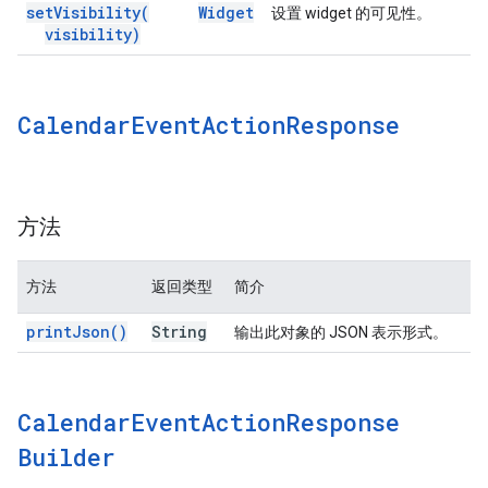
set
Visibility(
Widget
设置 widget 的可见性。
visibility)
Calendar
Event
Action
Response
方法
方法
返回类型
简介
print
Json(
)
String
输出此对象的 JSON 表示形式。
Calendar
Event
Action
Response
Builder