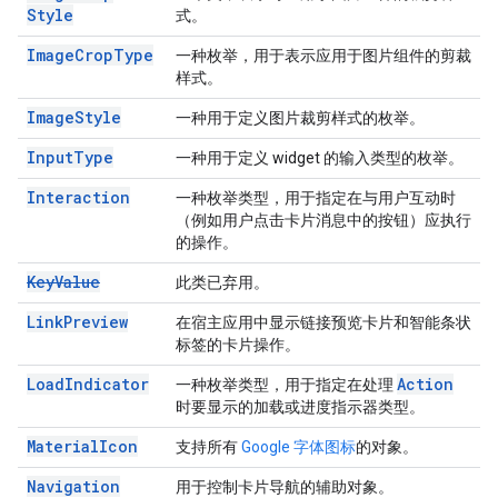
Style
式。
Image
Crop
Type
一种枚举，用于表示应用于图片组件的剪裁
样式。
Image
Style
一种用于定义图片裁剪样式的枚举。
Input
Type
一种用于定义 widget 的输入类型的枚举。
Interaction
一种枚举类型，用于指定在与用户互动时
（例如用户点击卡片消息中的按钮）应执行
的操作。
Key
Value
此类已弃用。
Link
Preview
在宿主应用中显示链接预览卡片和智能条状
标签的卡片操作。
Load
Indicator
Action
一种枚举类型，用于指定在处理
时要显示的加载或进度指示器类型。
Material
Icon
支持所有
Google 字体图标
的对象。
Navigation
用于控制卡片导航的辅助对象。