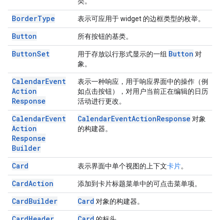
类。
Border
Type
表示可应用于 widget 的边框类型的枚举。
Button
所有按钮的基类。
Button
Set
Button
用于存放以行形式显示的一组
对
象。
Calendar
Event
表示一种响应，用于响应界面中的操作（例
Action
如点击按钮），对用户当前正在编辑的日历
Response
活动进行更改。
Calendar
Event
Calendar
Event
Action
Response
对象
Action
的构建器。
Response
Builder
Card
表示界面中单个视图的上下文
卡片
。
Card
Action
添加到卡片标题菜单中的可点击菜单项。
Card
Builder
Card
对象的构建器。
Card
Header
Card
的标头。