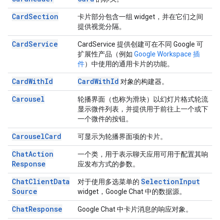
Card
Section
卡片部分包含一组 widget，并在它们之间
提供视觉分隔。
Card
Service
CardService 提供创建可在不同 Google 可
扩展性产品（例如
Google Workspace 插
件
）中使用的通用卡片的功能。
Card
With
Id
Card
With
Id
对象的构建器。
Carousel
轮播界面（也称为滑块）以幻灯片格式轮流
显示微件列表，并提供用于前往上一个或下
一个微件的按钮。
Carousel
Card
可显示为轮播界面项的卡片。
Chat
Action
一个类，用于表示聊天应用可用于配置其响
Response
应发布方式的参数。
Chat
Client
Data
Selection
Input
对于使用多选菜单的
Source
widget，Google Chat 中的数据源。
Chat
Response
Google Chat 中卡片消息的响应对象。