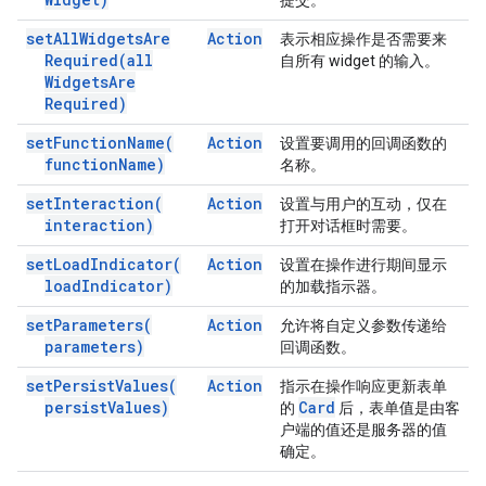
提交。
set
All
Widgets
Are
Action
表示相应操作是否需要来
Required(
all
自所有 widget 的输入。
Widgets
Are
Required)
set
Function
Name(
Action
设置要调用的回调函数的
function
Name)
名称。
set
Interaction(
Action
设置与用户的互动，仅在
interaction)
打开对话框时需要。
set
Load
Indicator(
Action
设置在操作进行期间显示
load
Indicator)
的加载指示器。
set
Parameters(
Action
允许将自定义参数传递给
parameters)
回调函数。
set
Persist
Values(
Action
指示在操作响应更新表单
persist
Values)
Card
的
后，表单值是由客
户端的值还是服务器的值
确定。