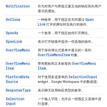
Notification
作为对用户与界面元素互动的响应而向用户
显示的通知。
On
Close
Open
一种枚举，用于指定在关闭通过
Link
打开的网址时应执行的操作。
Open
As
一个枚举，用于指定如何打开网址。
Open
Link
表示打开链接并提供一些选项的操作。
Overflow
Menu
用于保存弹出式菜单中显示的一系列
Overflow
Menu
Item
对象。
Overflow
Menu
Overflow
Menu
带有图标和文本标签的
Item
Item
。
Platform
Data
Selection
Input
对于使用多选菜单的
Source
widget，Google Workspace 中的数据源。
Response
Type
表示聊天应用响应类型的枚举。
Selection
一个输入字段，允许从一组预定义选项中进
Input
行选择。