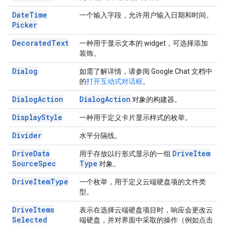
Date
Time
一个输入字段，允许用户输入日期和时间。
Picker
Decorated
Text
一种用于显示文本的 widget，可选择添加
装饰。
Dialog
如需了解详情，请参阅 Google Chat 文档中
的
打开互动式对话框
。
Dialog
Action
Dialog
Action
对象的构建器。
Display
Style
一种用于定义卡片显示样式的枚举。
Divider
水平分隔线。
Drive
Data
Drive
Item
用于存放以行形式显示的一组
Source
Spec
Type
对象。
Drive
Item
Type
一个枚举，用于定义云端硬盘项的文件类
型。
Drive
Items
表示在选择云端硬盘项目时，响应会更改云
Selected
端硬盘，并对界面中采取的操作（例如点击