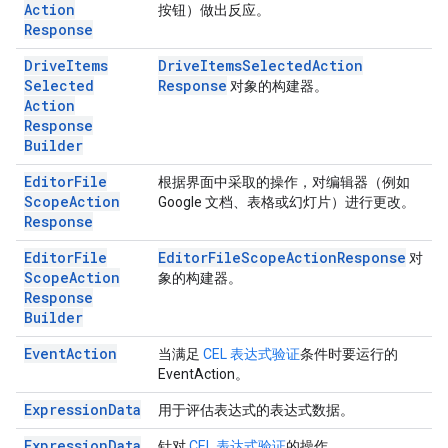
Action
按钮）做出反应。
Response
Drive
Items
Drive
Items
Selected
Action
Selected
Response
对象的构建器。
Action
Response
Builder
Editor
File
根据界面中采取的操作，对编辑器（例如
Scope
Action
Google 文档、表格或幻灯片）进行更改。
Response
Editor
File
Editor
File
Scope
Action
Response
对
Scope
Action
象的构建器。
Response
Builder
Event
Action
当满足
CEL 表达式验证
条件时要运行的
EventAction。
Expression
Data
用于评估表达式的表达式数据。
Expression
Data
针对
CEL 表达式验证
的操作。