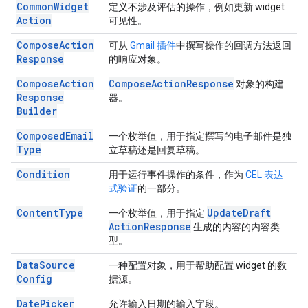
Common
Widget
定义不涉及评估的操作，例如更新 widget
Action
可见性。
Compose
Action
可从
Gmail 插件
中撰写操作的回调方法返回
Response
的响应对象。
Compose
Action
Compose
Action
Response
对象的构建
Response
器。
Builder
Composed
Email
一个枚举值，用于指定撰写的电子邮件是独
Type
立草稿还是回复草稿。
Condition
用于运行事件操作的条件，作为
CEL 表达
式验证
的一部分。
Content
Type
Update
Draft
一个枚举值，用于指定
Action
Response
生成的内容的内容类
型。
Data
Source
一种配置对象，用于帮助配置 widget 的数
Config
据源。
Date
Picker
允许输入日期的输入字段。