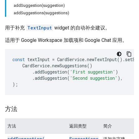
addSuggestion(suggestion)
addSuggestions(suggestions)
用于补充
TextInput
widget 的自动补全建议。
适用于 Google Workspace 加载项和 Google Chat 应用。
const
textInput
=
CardService
.
newTextInput
().
setSu
CardService
.
newSuggestions
()
.
addSuggestion
(
'First suggestion'
)
.
addSuggestion
(
'Second suggestion'
),
);
方法
方法
返回类型
简介
add
Suggestion(
Suggestions