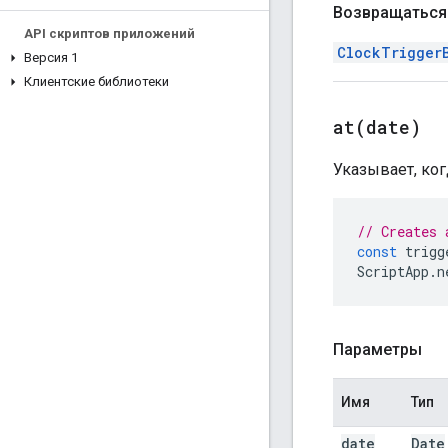
Возвращаться
API скриптов приложений
ClockTrigger
Версия 1
Клиентские библиотеки
at(
date)
Указывает, ког
// Creates 
const
trigg
ScriptApp
.
n
Параметры
Имя
Тип
date
Date