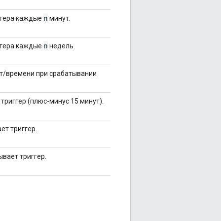
n
ггера каждые
минут.
n
ггера каждые
недель.
ат/времени при срабатывании
триггер (плюс-минус 15 минут).
ет триггер.
ывает триггер.