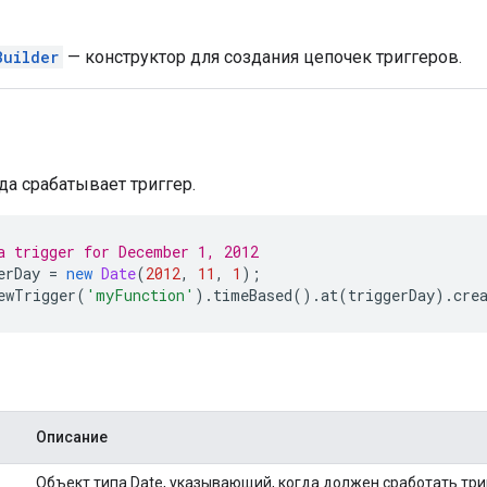
Builder
— конструктор для создания цепочек триггеров.
да срабатывает триггер.
a trigger for December 1, 2012
erDay
=
new
Date
(
2012
,
11
,
1
);
ewTrigger
(
'myFunction'
).
timeBased
().
at
(
triggerDay
).
cre
Описание
Объект типа Date, указывающий, когда должен сработать три