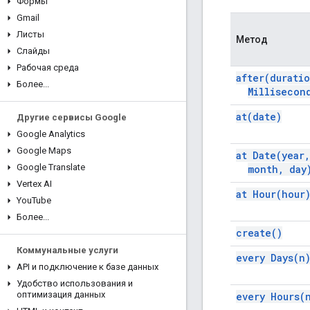
Формы
Gmail
Листы
Метод
Слайды
Рабочая среда
after(
durati
Более
.
.
.
Millisecon
at(
date)
Другие сервисы Google
Google Analytics
Google Maps
at
Date(
year
,
Google Translate
month
,
day
Vertex AI
at
Hour(
hour
You
Tube
Более
.
.
.
create(
)
Коммунальные услуги
every
Days(
n
API и подключение к базе данных
Удобство использования и
оптимизация данных
every
Hours(