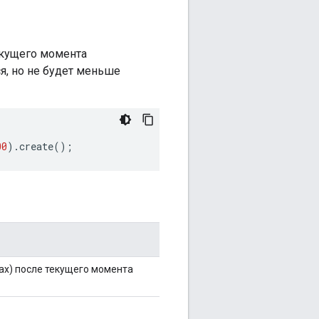
екущего момента
я, но не будет меньше
00
).
create
();
х) после текущего момента