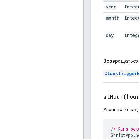
year
Integ
month
Integ
day
Integ
Возвращаться
ClockTrigger
atHour(
hou
Указывает час,
// Runs bet
ScriptApp
.
n