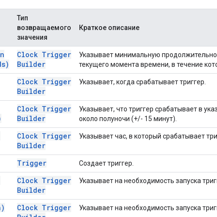
Тип
возвращаемого
Краткое описание
значения
on
Clock Trigger
Указывает минимальную продолжительнос
ds)
Builder
текущего момента времени, в течение кот
Clock Trigger
Указывает, когда срабатывает триггер.
Builder
Clock Trigger
Указывает, что триггер срабатывает в ук
)
Builder
около полуночи (+/- 15 минут).
)
Clock Trigger
Указывает час, в который срабатывает три
Builder
Trigger
Создает триггер.
)
Clock Trigger
Указывает на необходимость запуска три
Builder
n)
Clock Trigger
Указывает на необходимость запуска три