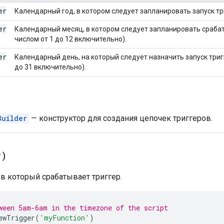
er
Календарный год, в котором следует запланировать запуск тр
er
Календарный месяц, в котором следует запланировать сраба
числом от 1 до 12 включительно).
er
Календарный день, на который следует назначить запуск триг
до 31 включительно).
Builder
— конструктор для создания цепочек триггеров.
r)
 в который срабатывает триггер.
ween 5am-6am in the timezone of the script
ewTrigger
(
'myFunction'
)