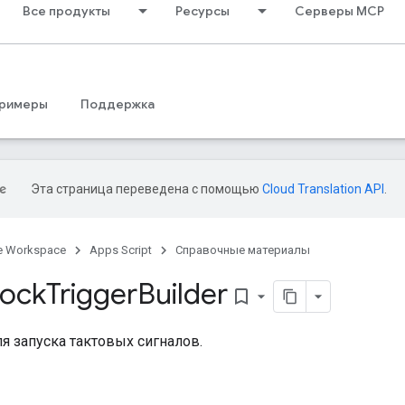
Все продукты
Ресурсы
Серверы MCP
римеры
Поддержка
Эта страница переведена с помощью
Cloud Translation API
.
e Workspace
Apps Script
Справочные материалы
lock
Trigger
Builder
bookmark_border
я запуска тактовых сигналов.