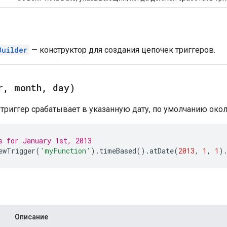
Builder
— конструктор для создания цепочек триггеров.
r
,
month
,
day)
 триггер срабатывает в указанную дату, по умолчанию около
s for January 1st, 2013
ewTrigger
(
'myFunction'
).
timeBased
().
atDate
(
2013
,
1
,
1
)
Описание