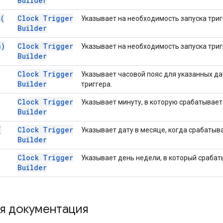
Builder
s(
Clock Trigger
Указывает на необходимость запуска три
Builder
n)
Clock Trigger
Указывает на необходимость запуска три
Builder
Clock Trigger
Указывает часовой пояс для указанных д
Builder
триггера.
Clock Trigger
Указывает минуту, в которую срабатывает 
Builder
(
Clock Trigger
Указывает дату в месяце, когда срабатыва
Builder
Clock Trigger
Указывает день недели, в который срабат
Builder
я документация