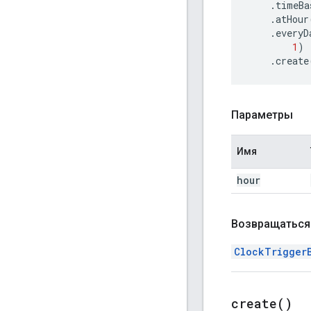
.
timeBa
.
atHour
.
everyD
1
)
.
create
Параметры
Имя
hour
Возвращаться
ClockTrigger
create(
)