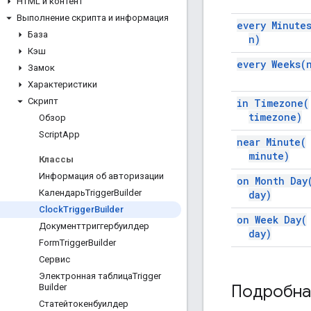
HTML и контент
Выполнение скрипта и информация
every
Minute
База
n)
Кэш
every
Weeks(
Замок
Характеристики
Скрипт
in
Timezone(
timezone)
Обзор
Script
App
near
Minute(
minute)
Классы
Информация об авторизации
on Month
Day
КалендарьTrigger
Builder
day)
Clock
Trigger
Builder
on Week
Day(
Документтриггербуилдер
day)
Form
Trigger
Builder
Сервис
Электронная таблицаTrigger
Подробна
Builder
Статейтокенбуилдер