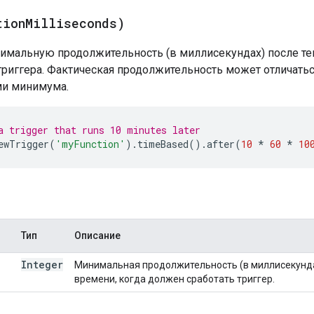
tion
Milliseconds)
имальную продолжительность (в миллисекундах) после т
триггера. Фактическая продолжительность может отличатьс
ми минимума.
a trigger that runs 10 minutes later
ewTrigger
(
'myFunction'
).
timeBased
().
after
(
10
*
60
*
10
Тип
Описание
Integer
Минимальная продолжительность (в миллисекунда
времени, когда должен сработать триггер.