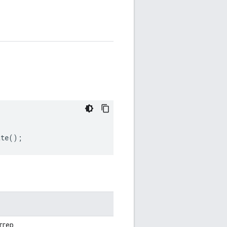
ate
();
ггер.