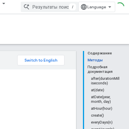
/
Содержание
Методы
Подробная
документация
after(durationMill
iseconds)
at(date)
atDate(year,
month, day)
atHour(hour)
create()
everyDays(n)