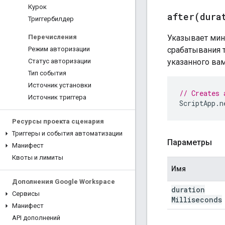
Курок
after(
dura
Триггербилдер
Указывает мин
Перечисления
срабатывания 
Режим авторизации
указанного ва
Статус авторизации
Тип события
Источник установки
// Creates 
Источник триггера
ScriptApp
.
n
Ресурсы проекта сценария
Триггеры и события автоматизации
Параметры
Манифест
Квоты и лимиты
Имя
Дополнения Google Workspace
duration
Сервисы
Milliseconds
Манифест
API дополнений