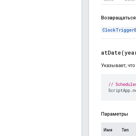
Возвращаться
ClockTrigger
atDate(
yea
Указывает, что
// Schedule
ScriptApp
.
n
Параметры
Имя
Тип