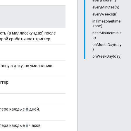
everyHours(n)
everyMinutes(n)
everyWeeks(n)
inTimezone(time
zone)
ть (в миллисекундах) после
nearMinute(minut
e)
орой срабатывает триггер.
onMonthDay(day
)
onWeekDay(day)
азанную дату, по умолчанию
ггер.
n
ггера каждые
дней.
n
ггера каждые
часов.