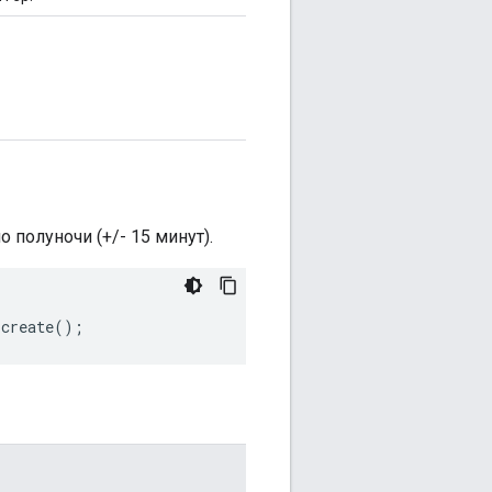
 полуночи (+/- 15 минут).
.
create
();