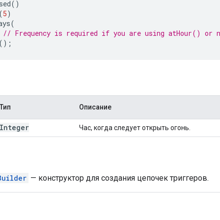
sed
()
(
5
)
ays
(
// Frequency is required if you are using atHour() or 
();
Тип
Описание
Integer
Час, когда следует открыть огонь.
Builder
— конструктор для создания цепочек триггеров.