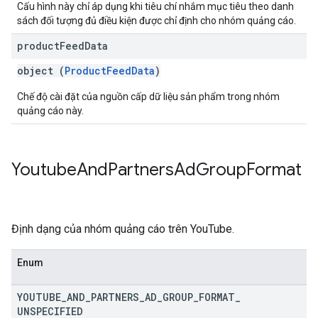
Cấu hình này chỉ áp dụng khi tiêu chí nhắm mục tiêu theo danh
sách đối tượng đủ điều kiện được chỉ định cho nhóm quảng cáo.
product
Feed
Data
object (
ProductFeedData
)
Chế độ cài đặt của nguồn cấp dữ liệu sản phẩm trong nhóm
quảng cáo này.
Youtube
And
Partners
Ad
Group
Format
Định dạng của nhóm quảng cáo trên YouTube.
Enum
YOUTUBE
_
AND
_
PARTNERS
_
AD
_
GROUP
_
FORMAT
_
UNSPECIFIED