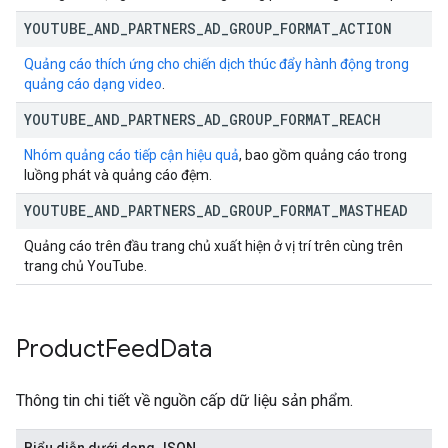
YOUTUBE
_
AND
_
PARTNERS
_
AD
_
GROUP
_
FORMAT
_
ACTION
Quảng cáo thích ứng cho chiến dịch thúc đẩy hành động trong
quảng cáo dạng video
.
YOUTUBE
_
AND
_
PARTNERS
_
AD
_
GROUP
_
FORMAT
_
REACH
Nhóm quảng cáo tiếp cận hiệu quả
, bao gồm quảng cáo trong
luồng phát và quảng cáo đệm.
YOUTUBE
_
AND
_
PARTNERS
_
AD
_
GROUP
_
FORMAT
_
MASTHEAD
Quảng cáo trên đầu trang chủ xuất hiện ở vị trí trên cùng trên
trang chủ YouTube.
Product
Feed
Data
Thông tin chi tiết về nguồn cấp dữ liệu sản phẩm.