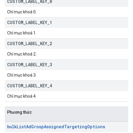
CUSTOM
_
LABEL
_
KEY
_
0
Chỉ mục khoá 0.
CUSTOM
_
LABEL
_
KEY
_
1
Chỉ mục khoá 1.
CUSTOM
_
LABEL
_
KEY
_
2
Chỉ mục khoá 2.
CUSTOM
_
LABEL
_
KEY
_
3
Chỉ mục khoá 3.
CUSTOM
_
LABEL
_
KEY
_
4
Chỉ mục khoá 4.
Phương thức
bulk
List
Ad
Group
Assigned
Targeting
Options