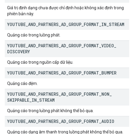
Giá trị định dạng chưa được chỉ định hoặc không xác định trong
phiên bản này.
YOUTUBE
_
AND
_
PARTNERS
_
AD
_
GROUP
_
FORMAT
_
IN
_
STREAM
Quảng cáo trong luồng phát.
YOUTUBE
_
AND
_
PARTNERS
_
AD
_
GROUP
_
FORMAT
_
VIDEO
_
DISCOVERY
Quảng cáo trong nguồn cấp dữ liệu.
YOUTUBE
_
AND
_
PARTNERS
_
AD
_
GROUP
_
FORMAT
_
BUMPER
Quảng cáo đệm.
YOUTUBE
_
AND
_
PARTNERS
_
AD
_
GROUP
_
FORMAT
_
NON
_
SKIPPABLE
_
IN
_
STREAM
Quảng cáo trong luồng phát không thể bỏ qua.
YOUTUBE
_
AND
_
PARTNERS
_
AD
_
GROUP
_
FORMAT
_
AUDIO
Quảng cáo dạng âm thanh trong luồng phát không thể bỏ qua.