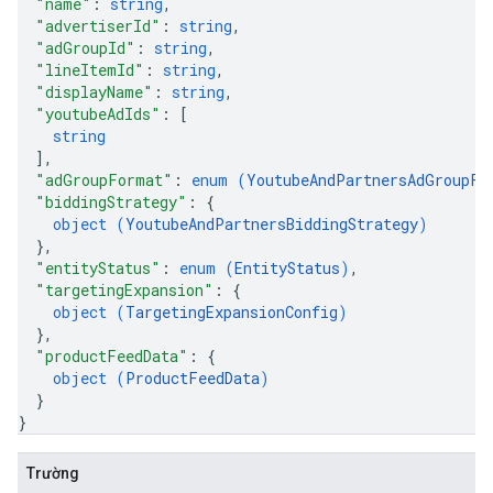
"name"
: 
string
,
"advertiserId"
: 
string
,
"adGroupId"
: 
string
,
"lineItemId"
: 
string
,
"displayName"
: 
string
,
"youtubeAdIds"
: 
[
string
]
,
"adGroupFormat"
: 
enum (
YoutubeAndPartnersAdGroupFo
"biddingStrategy"
: 
{
object (
YoutubeAndPartnersBiddingStrategy
)
}
,
"entityStatus"
: 
enum (
EntityStatus
)
,
"targetingExpansion"
: 
{
object (
TargetingExpansionConfig
)
}
,
"productFeedData"
: 
{
object (
ProductFeedData
)
}
}
Trường