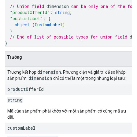
// Union field 
dimension
 can be only one of the fol
"productOfferId"
: 
string
,
"customLabel"
: 
{
object (
CustomLabel
)
}
// End of list of possible types for union field 
di
}
Trường
dimension
Trường kết hợp
. Phương diện và giá trị để so khớp
dimension
sản phẩm.
chỉ có thể là một trong những loại sau:
product
Offer
Id
string
Mã của sản phẩm phải khớp với một sản phẩm có cùng mã ưu
đãi.
custom
Label