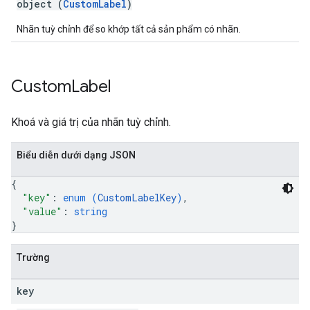
object (
CustomLabel
)
Nhãn tuỳ chỉnh để so khớp tất cả sản phẩm có nhãn.
Custom
Label
Khoá và giá trị của nhãn tuỳ chỉnh.
Biểu diễn dưới dạng JSON
{
"key"
: 
enum (
CustomLabelKey
)
,
"value"
: 
string
}
Trường
key