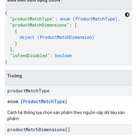
Biểu diễn dưới dạng JSON
{
"productMatchType"
: 
enum (
ProductMatchType
)
,
"productMatchDimensions"
: 
[
{
object (
ProductMatchDimension
)
}
]
,
"isFeedDisabled"
: 
boolean
}
Trường
product
Match
Type
enum (
ProductMatchType
)
Cách hệ thống lựa chọn sản phẩm theo nguồn cấp dữ liệu sản
phẩm.
product
Match
Dimensions[]