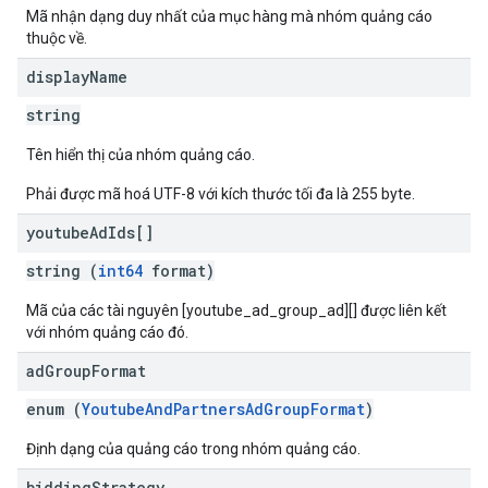
Mã nhận dạng duy nhất của mục hàng mà nhóm quảng cáo
thuộc về.
display
Name
string
Tên hiển thị của nhóm quảng cáo.
Phải được mã hoá UTF-8 với kích thước tối đa là 255 byte.
youtube
Ad
Ids[]
string (
int64
format)
Mã của các tài nguyên [youtube_ad_group_ad][] được liên kết
với nhóm quảng cáo đó.
ad
Group
Format
enum (
YoutubeAndPartnersAdGroupFormat
)
Định dạng của quảng cáo trong nhóm quảng cáo.
bidding
Strategy