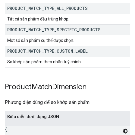
PRODUCT
_
MATCH
_
TYPE
_
ALL
_
PRODUCTS
Tất cả sản phẩm đều trùng khớp.
PRODUCT
_
MATCH
_
TYPE
_
SPECIFIC
_
PRODUCTS
Một số sản phẩm cụ thể được chọn.
PRODUCT
_
MATCH
_
TYPE
_
CUSTOM
_
LABEL
So khớp sản phẩm theo nhãn tuỳ chỉnh.
Product
Match
Dimension
Phương diện dùng để so khớp sản phẩm.
Biểu diễn dưới dạng JSON
{