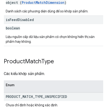
object (
ProductMatchDimension
)
Danh sách các phương diện dùng để so khớp sản phẩm.
is
Feed
Disabled
boolean
Liệu nguồn cấp dữ liệu sản phẩm có chọn không hiển thị sản
phẩm hay không.
Product
Match
Type
Các kiểu khớp sản phẩm.
Enum
PRODUCT
_
MATCH
_
TYPE
_
UNSPECIFIED
Chưa chỉ định hoặc không xác định.