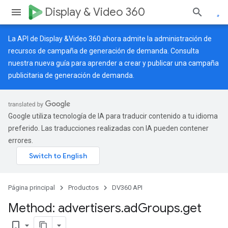
Display & Video 360
La API de Display &Video 360 ahora admite la administración de
recursos de campaña de generación de demanda. Consulta
nuestra
nueva guía
para aprender a crear y publicar una campaña
publicitaria de generación de demanda.
Google utiliza tecnología de IA para traducir contenido a tu idioma
preferido. Las traducciones realizadas con IA pueden contener
errores.
Página principal
Productos
DV360 API
Method: advertisers
.
ad
Groups
.
get
bookmark_border