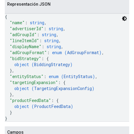
Representación JSON
{
"name"
: 
string
,
"advertiserId"
: 
string
,
"adGroupId"
: 
string
,
"lineItemId"
: 
string
,
"displayName"
: 
string
,
"adGroupFormat"
: 
enum (
AdGroupFormat
)
,
"bidStrategy"
: 
{
object (
BiddingStrategy
)
}
,
"entityStatus"
: 
enum (
EntityStatus
)
,
"targetingExpansion"
: 
{
object (
TargetingExpansionConfig
)
}
,
"productFeedData"
: 
{
object (
ProductFeedData
)
}
}
Campos