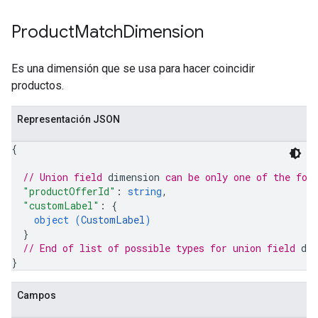
Product
Match
Dimension
Es una dimensión que se usa para hacer coincidir
productos.
Representación JSON
{
// Union field 
dimension
 can be only one of the fol
"productOfferId"
: 
string
,
"customLabel"
: 
{
object (
CustomLabel
)
}
// End of list of possible types for union field 
di
}
Campos