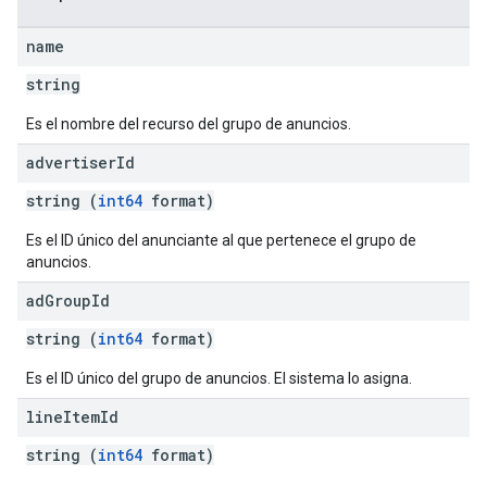
name
string
Es el nombre del recurso del grupo de anuncios.
advertiser
Id
string (
int64
format)
Es el ID único del anunciante al que pertenece el grupo de
anuncios.
ad
Group
Id
string (
int64
format)
Es el ID único del grupo de anuncios. El sistema lo asigna.
line
Item
Id
string (
int64
format)