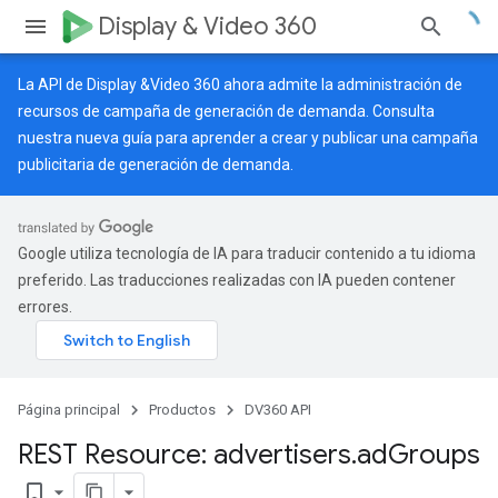
Display & Video 360
La API de Display &Video 360 ahora admite la administración de
recursos de campaña de generación de demanda. Consulta
nuestra
nueva guía
para aprender a crear y publicar una campaña
publicitaria de generación de demanda.
Google utiliza tecnología de IA para traducir contenido a tu idioma
preferido. Las traducciones realizadas con IA pueden contener
errores.
Página principal
Productos
DV360 API
REST Resource: advertisers
.
ad
Groups
bookmark_border