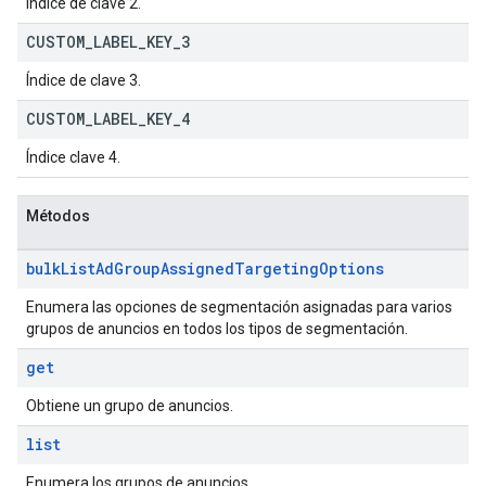
Índice de clave 2.
CUSTOM
_
LABEL
_
KEY
_
3
Índice de clave 3.
CUSTOM
_
LABEL
_
KEY
_
4
Índice clave 4.
Métodos
bulk
List
Ad
Group
Assigned
Targeting
Options
Enumera las opciones de segmentación asignadas para varios
grupos de anuncios en todos los tipos de segmentación.
get
Obtiene un grupo de anuncios.
list
Enumera los grupos de anuncios.