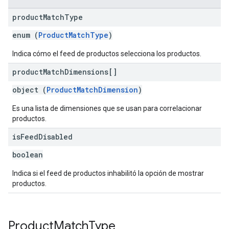
product
Match
Type
enum (
ProductMatchType
)
Indica cómo el feed de productos selecciona los productos.
product
Match
Dimensions[]
object (
ProductMatchDimension
)
Es una lista de dimensiones que se usan para correlacionar
productos.
is
Feed
Disabled
boolean
Indica si el feed de productos inhabilitó la opción de mostrar
productos.
Product
Match
Type