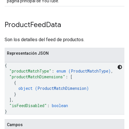
página principal de YouTube.
Product
Feed
Data
Son los detalles del feed de productos.
Representación JSON
{
"productMatchType"
: 
enum (
ProductMatchType
)
,
"productMatchDimensions"
: 
[
{
object (
ProductMatchDimension
)
}
]
,
"isFeedDisabled"
: 
boolean
}
Campos