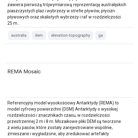
zawiera pierwszą trójwymiarową reprezentację australijskich
piaszczystych plaż i wybrzeży w strefie pływów, płycizn
pływowych oraz skalistych wybrzeży i raf w rozdzielczości
25 m…
australia
dem
elevation-topography
ga
REMA Mosaic
Referencyjny model wysokościowy Antarktydy (REMA) to
model cyfrowy powierzchni (DSM) Antarktydy o wysokiej
rozdzielczości i znacznikach czasu, w rozdzielczości
przestrzennej 2 m i 8 m. Mozaikowe pliki DEM są tworzone
z wielu pasów, które zostały zarejestrowane wspólnie,
zmieszane i wygładzone, aby zredukować artefakty