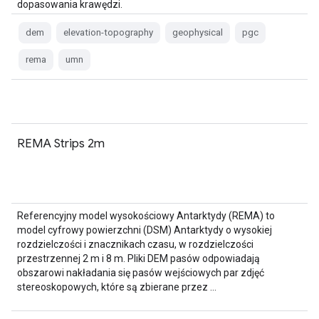
dopasowania krawędzi.
dem
elevation-topography
geophysical
pgc
rema
umn
REMA Strips 2m
Referencyjny model wysokościowy Antarktydy (REMA) to
model cyfrowy powierzchni (DSM) Antarktydy o wysokiej
rozdzielczości i znacznikach czasu, w rozdzielczości
przestrzennej 2 m i 8 m. Pliki DEM pasów odpowiadają
obszarowi nakładania się pasów wejściowych par zdjęć
stereoskopowych, które są zbierane przez …