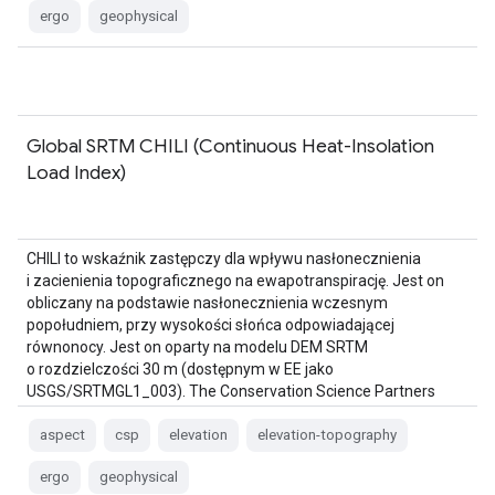
ergo
geophysical
Global SRTM CHILI (Continuous Heat-Insolation
Load Index)
CHILI to wskaźnik zastępczy dla wpływu nasłonecznienia
i zacienienia topograficznego na ewapotranspirację. Jest on
obliczany na podstawie nasłonecznienia wczesnym
popołudniem, przy wysokości słońca odpowiadającej
równonocy. Jest on oparty na modelu DEM SRTM
o rozdzielczości 30 m (dostępnym w EE jako
USGS/SRTMGL1_003). The Conservation Science Partners
(CSP) Ecologically Relevant …
aspect
csp
elevation
elevation-topography
ergo
geophysical