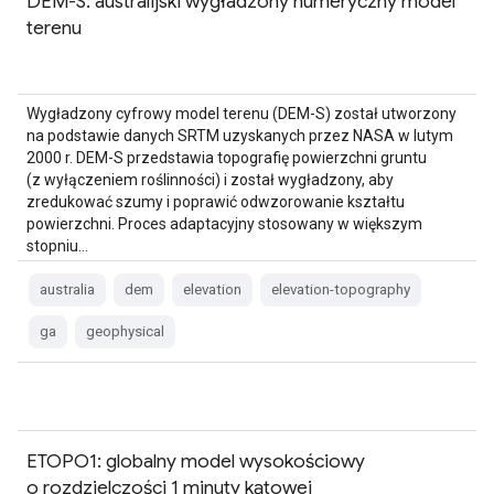
DEM-S: australijski wygładzony numeryczny model
terenu
Wygładzony cyfrowy model terenu (DEM-S) został utworzony
na podstawie danych SRTM uzyskanych przez NASA w lutym
2000 r. DEM-S przedstawia topografię powierzchni gruntu
(z wyłączeniem roślinności) i został wygładzony, aby
zredukować szumy i poprawić odwzorowanie kształtu
powierzchni. Proces adaptacyjny stosowany w większym
stopniu…
australia
dem
elevation
elevation-topography
ga
geophysical
ETOPO1: globalny model wysokościowy
o rozdzielczości 1 minuty kątowej