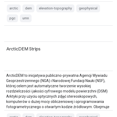
roślinność, korony drzew, budynki i …
arctic
dem
elevation-topography
geophysical
pgc
umn
ArcticDEM Strips
ArcticDEM to inicjatywa publiczno-prywatna Agencji Wywiadu
Geoprzestrzennego (NGA) i Narodowej Fundacji Nauki (NSF),
której celem jest automatyczne tworzenie wysokiej
rozdzielczości i jakości cyfrowego modelu powierzchni (DSM)
Arktyki przy użyciu optycznych zdjęć stereoskopowych,
komputerów o dużej mocy obliczeniowej i oprogramowania
fotogrametrycznego o otwartym kodzie źródłowym. Obejmuje
roślinność, korony drzew, budynki i …