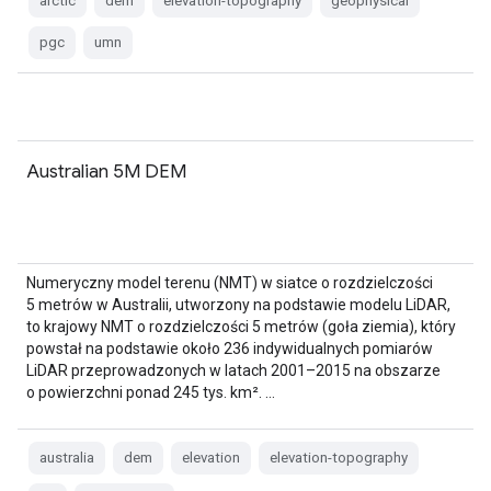
arctic
dem
elevation-topography
geophysical
pgc
umn
Australian 5M DEM
Numeryczny model terenu (NMT) w siatce o rozdzielczości
5 metrów w Australii, utworzony na podstawie modelu LiDAR,
to krajowy NMT o rozdzielczości 5 metrów (goła ziemia), który
powstał na podstawie około 236 indywidualnych pomiarów
LiDAR przeprowadzonych w latach 2001–2015 na obszarze
o powierzchni ponad 245 tys. km². …
australia
dem
elevation
elevation-topography