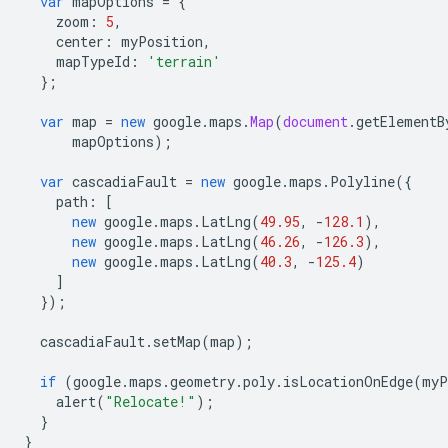
var
mapOptions
=
{
zoom
:
5
,
center
:
myPosition
,
mapTypeId
:
'terrain'
};
var
map
=
new
google
.
maps
.
Map
(
document
.
getElementB
mapOptions
);
var
cascadiaFault
=
new
google
.
maps
.
Polyline
({
path
:
[
new
google
.
maps
.
LatLng
(
49.95
,
-
128.1
),
new
google
.
maps
.
LatLng
(
46.26
,
-
126.3
),
new
google
.
maps
.
LatLng
(
40.3
,
-
125.4
)
]
});
cascadiaFault
.
setMap
(
map
);
if
(
google
.
maps
.
geometry
.
poly
.
isLocationOnEdge
(
myP
alert
(
"Relocate!"
);
}
}