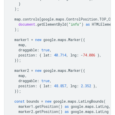
}
);
map
.
controls
[
google
.
maps
.
ControlPosition
.
TOP_CEN
document
.
getElementById
(
"info"
)
as
HTMLElemen
);
marker1
=
new
google
.
maps
.
Marker
({
map
,
draggable
:
true
,
position
:
{
lat
:
40.714
,
lng
:
-
74.006
},
});
marker2
=
new
google
.
maps
.
Marker
({
map
,
draggable
:
true
,
position
:
{
lat
:
48.857
,
lng
:
2.352
},
});
const
bounds
=
new
google
.
maps
.
LatLngBounds
(
marker1
.
getPosition
()
as
google
.
maps
.
LatLng
,
marker2
.
getPosition
()
as
google
.
maps
.
LatLng