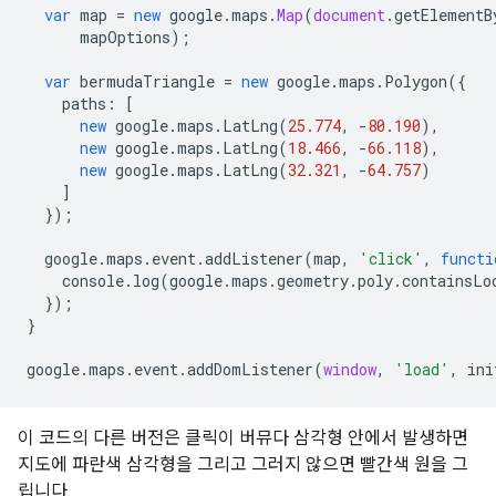
var
map
=
new
google
.
maps
.
Map
(
document
.
getElementB
mapOptions
);
var
bermudaTriangle
=
new
google
.
maps
.
Polygon
({
paths
:
[
new
google
.
maps
.
LatLng
(
25.774
,
-
80.190
),
new
google
.
maps
.
LatLng
(
18.466
,
-
66.118
),
new
google
.
maps
.
LatLng
(
32.321
,
-
64.757
)
]
});
google
.
maps
.
event
.
addListener
(
map
,
'click'
,
functi
console
.
log
(
google
.
maps
.
geometry
.
poly
.
containsLo
});
}
google
.
maps
.
event
.
addDomListener
(
window
,
'load'
,
ini
이 코드의 다른 버전은 클릭이 버뮤다 삼각형 안에서 발생하면
지도에 파란색 삼각형을 그리고 그러지 않으면 빨간색 원을 그
립니다.