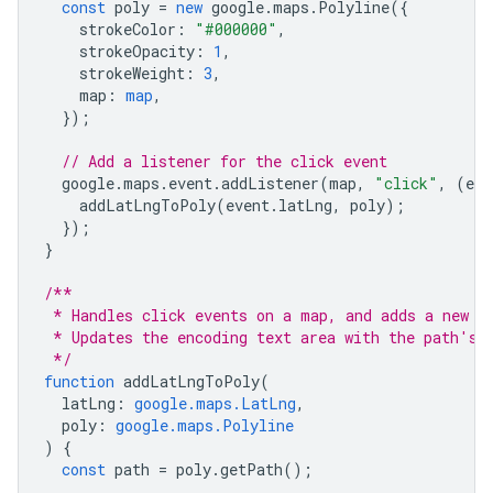
const
poly
=
new
google
.
maps
.
Polyline
({
strokeColor
:
"#000000"
,
strokeOpacity
:
1
,
strokeWeight
:
3
,
map
:
map
,
});
// Add a listener for the click event
google
.
maps
.
event
.
addListener
(
map
,
"click"
,
(
eve
addLatLngToPoly
(
event
.
latLng
,
poly
);
});
}
/**
 * Handles click events on a map, and adds a new p
 * Updates the encoding text area with the path's 
 */
function
addLatLngToPoly
(
latLng
:
google.maps.LatLng
,
poly
:
google.maps.Polyline
)
{
const
path
=
poly
.
getPath
();