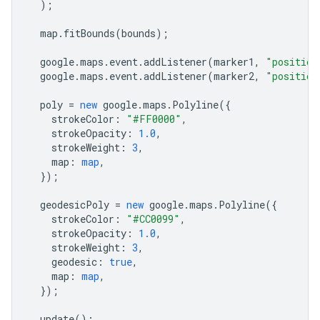
);
map
.
fitBounds
(
bounds
);
google
.
maps
.
event
.
addListener
(
marker1
,
"position
google
.
maps
.
event
.
addListener
(
marker2
,
"position
poly
=
new
google
.
maps
.
Polyline
({
strokeColor
:
"#FF0000"
,
strokeOpacity
:
1.0
,
strokeWeight
:
3
,
map
:
map
,
});
geodesicPoly
=
new
google
.
maps
.
Polyline
({
strokeColor
:
"#CC0099"
,
strokeOpacity
:
1.0
,
strokeWeight
:
3
,
geodesic
:
true
,
map
:
map
,
});
update
();