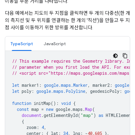
이동할 부분 거리를 나타냅니다.
다음 예에서는 지도의 두 지점을 클릭하면 두 개의 다중선(한 개
의 측지선 및 두 위치를 연결하는 한 개의 '직선')을 만들고 두 지
점 사이를 이동하기 위한 방위를 계산합니다.
TypeScript
JavaScript
// This example requires the Geometry library. Inc
// parameter when you first load the API. For exam
// <script src="https://maps.googleapis.com/maps/a
let
marker1
:
google.maps.Marker
,
marker2
:
google.m
let
poly
:
google.maps.Polyline
,
geodesicPoly
:
goog
function
initMap
()
:
void
{
const
map
=
new
google
.
maps
.
Map
(
document
.
getElementById
(
"map"
)
as
HTMLElement
{
zoom
:
4
,
center
:
{
lat
:
34
,
lng
:
-
40.605
},