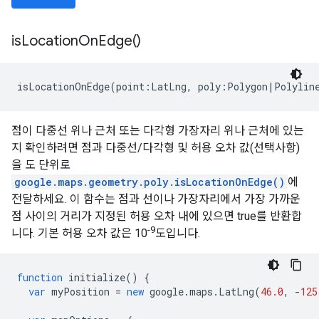
is
Location
On
Edge(
)
isLocationOnEdge(point:LatLng, poly:Polygon|Polylin
점이 다중선 위나 근처 또는 다각형 가장자리 위나 근처에 있는
지 확인하려면 점과 다중선/다각형 및 허용 오차 값(선택사항)
을 도 단위로
google.maps.geometry.poly.isLocationOnEdge()
에
전달하세요. 이 함수는 점과 선이나 가장자리에서 가장 가까운
점 사이의 거리가 지정된 허용 오차 내에 있으면 true를 반환합
-9
니다. 기본 허용 오차 값은 10
도입니다.
function
initialize
()
{
var
myPosition
=
new
google
.
maps
.
LatLng
(
46.0
,
-
125