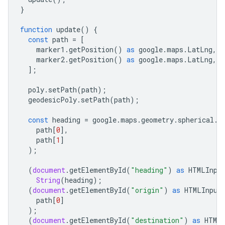
}
function
update
()
{
const
path
=
[
marker1
.
getPosition
()
as
google
.
maps
.
LatLng
,
marker2
.
getPosition
()
as
google
.
maps
.
LatLng
,
];
poly
.
setPath
(
path
);
geodesicPoly
.
setPath
(
path
);
const
heading
=
google
.
maps
.
geometry
.
spherical
.
c
path
[
0
],
path
[
1
]
);
(
document
.
getElementById
(
"heading"
)
as
HTMLInpu
String
(
heading
);
(
document
.
getElementById
(
"origin"
)
as
HTMLInput
path
[
0
]
);
(
document
.
getElementById
(
"destination"
)
as
HTMLI