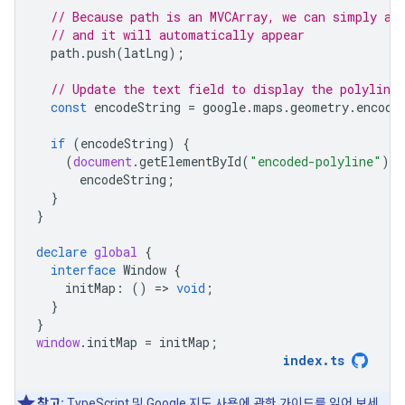
// Because path is an MVCArray, we can simply ap
// and it will automatically appear
path
.
push
(
latLng
);
// Update the text field to display the polyline 
const
encodeString
=
google
.
maps
.
geometry
.
encodi
if
(
encodeString
)
{
(
document
.
getElementById
(
"encoded-polyline"
)
a
encodeString
;
}
}
declare
global
{
interface
Window
{
initMap
:
()
=
>
void
;
}
}
window
.
initMap
=
initMap
;
index
.
ts
참고:
TypeScript 및 Google 지도 사용에 관한
가이드
를 읽어 보세