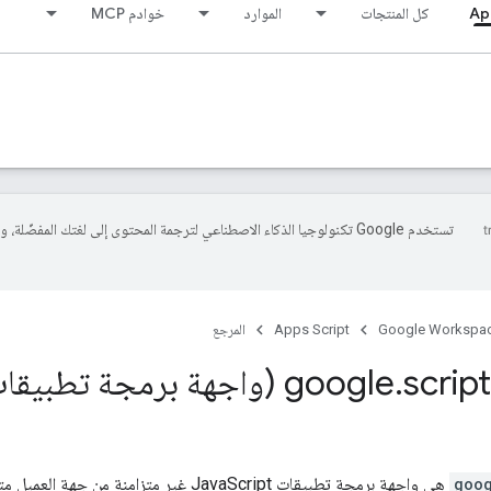
Ap
كل المنتجات
الموارد
خوادم MCP
تستخدم Google تكنولوجيا الذكاء الاصطناعي لترجمة المحتوى إلى لغتك المفضّلة، 
Google Workspa
Apps Script
المرجع
.
script
goo
هي واجهة برمجة تطبيقات JavaScript غير متزامنة من جهة العميل متاحة في