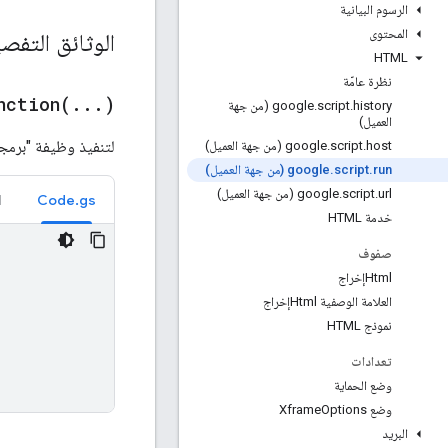
الرسوم البيانية
المحتوى
الوثائق التفصي
HTML
نظرة عامّة
nction(
.
.
.
)
.
script
.
google
history (من جهة
العميل)
لتنفيذ وظيفة "برمجة تطبيقات Google" من جه
host (من جهة العميل)
.
script
.
google
run (من جهة العميل)
.
script
.
google
url (من جهة العميل)
.
script
.
google
l
Code.gs
خدمة HTML
صفوف
Htmlإخراج
العلامة الوصفية Htmlإخراج
نموذج HTML
تعدادات
وضع الحماية
وضع Xframe
Options
البريد