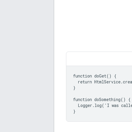
function doGet() {

  return HtmlService.cre
}

function doSomething() {

  Logger.log('I was calle
}