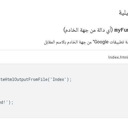
لية
myFu
(أي دالة من جهة الخادم)
ة الخادم بالاسم المقابل
Index.htm
ateHtmlOutputFromFile('Index');

d!');
