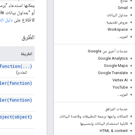
نماذج
Gmail
أو "جداول بيانات Google" أو "نماذج Google" من جهة العميل الرمز، استخدِم
جداول البيانات
الاطّلاع على
دليل ال
عروض تقديمية
Workspace
الطُرق
المزيد
.
.
.
خدمات أخرى من Google
الطريقة
Google Analytics
Function(
.
.
.
)
Google Maps
الخادم)
Google Translate
Vertex AI
ler(
function)
You
Tube
المزيد
.
.
.
ler(
function)
خدمات المرافق
bject(
object)
اتصالات واجهة برمجة التطبيقات وقاعدة البيانات
قابلية استخدام البيانات وتحسينها
HTML & content