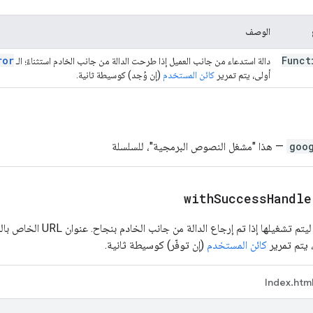
الوصف
ror
Funct
دالة استدعاء من جانب العميل إذا طرحت الدالة من جانب الخادم استثناءً؛ الـ
أولى، يتم تمرير
كائن المستخدم
(إن وُجد) كوسيطة ثانية.
goo
— هذا "مشغل النصوص البرمجية"، للسلسلة
withSuccessHandle
ضبط دالة رد اتصال ليتم تشغيله
 يتم تمرير
كائن المستخدم
(إن توفّر) كوسيطة ثانية.
Index.htm