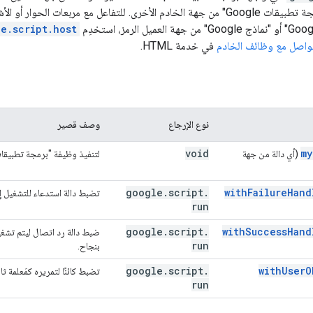
e.script.host
تواصل مع وظائف الخادم
في خدمة HTML.
نوع الإرجاع
وصف قصير
void
my
(أي دالة من جهة
لتنفيذ وظيفة "برمجة تطبيقات Google" من جهة الخادم بالاسم الم
google
.
script
.
withFailureHand
تضبط دالة استدعاء للتشغيل إذ
run
google
.
script
.
withSuccessHand
ضبط دالة رد اتصال ليتم تشغيل
run
بنجاح.
google
.
script
.
withUserO
تضبط كائنًا لتمريره كمَعلمة ثا
run