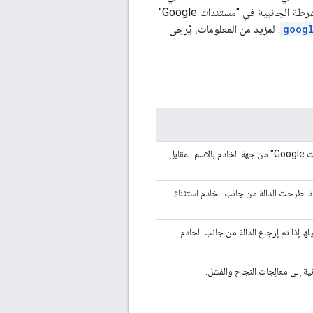
يمكنها استدعاء "برمجة تطبيقات Google" من جهة الخادم الأخرى. للتفاعل مع مربعات الحوار أو الأشرطة الجانبية في "مستندات Google"
googl
. لمزيد من المعلومات، يُرجى
قابل
ا طرحت الدالة من جانب الخادم استثناءً.
ها إذا تم إرجاع الدالة من جانب الخادم
نية إلى معالِجات النجاح والفشل.