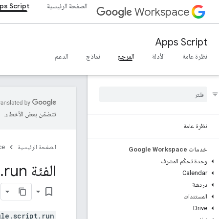
الصفحة الرئيسية
ps Script
Workspace
Apps Script
نظرة عامة
الأدلة
المرجع
نماذج
الدعم
تتضمّن بعض الأخطاء.
نظرة عامة
الصفحة الرئيسية
ce
خدمات Google Workspace
وحدة تحكّم المشرف
الفئة google
run (واجهة برمجة تطبيقات من جهة العميل)
.
Calendar
دردشة
bookmark_border
المستندات
Drive
gle.script.run