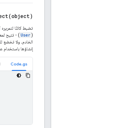
ect(
object)
(
User
) - تتيح لمع
الخادم، ولا تخضع لل
إنشاؤها باستخدام ع
l
Code.gs