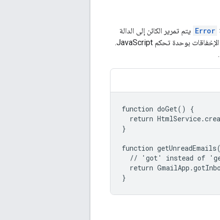
Error
يتم تمرير الكائن إلى الدالة
(إن وُجد) كوسيطة ثانية. بدون معالج إخفاق، يتم تسجيل الإخفاقات بوحدة تحكم JavaScript.
function doGet() {

  return HtmlService.cre
}

function getUnreadEmails(
  // 'got' instead of 'ge
  return GmailApp.gotInbo
}