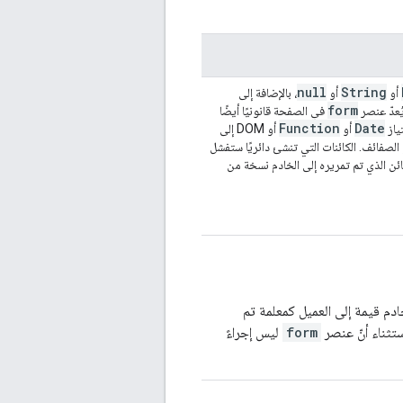
null
String
أو
أو
، بالإضافة إلى
form
في الصفحة قانونيًا أيضًا
Function
Date
ياز
أو
أو DOM إلى
الصفائف. الكائنات التي تنشئ دائريًا ستفشل
ائن الذي تم تمريره إلى الخادم نسخة من
ادم قيمة إلى العميل كمعلمة تم
ستثناء أنّ عنصر
form
ليس إجراءً