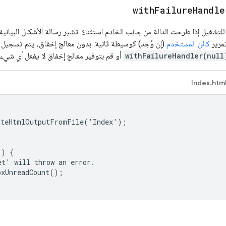
withFailureHandle
لتشغيل إذا طرحت الدالة من جانب الخادم استثناءً. تشير رسالة الأشكال البيانية
مرير
كائن المستخدم
withFailureHandler(null
أو قم بتوفير معالج إخفاق لا يفعل أي شيء.
Index.htm
ateHtmlOutputFromFile('Index');

) {

t' will throw an error.

xUnreadCount();
