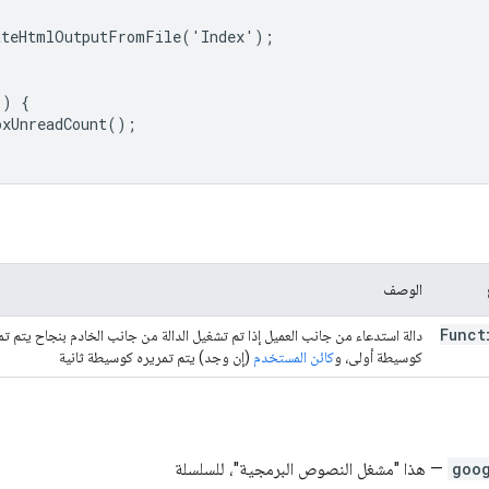
ateHtmlOutputFromFile('Index');

) {

xUnreadCount();

الوصف
Funct
دالة استدعاء من جانب العميل إذا تم تشغيل الدالة من جانب الخادم بنجاح يتم تم
كوسيطة أولى، و
كائن المستخدم
(إن وجد) يتم تمريره كوسيطة ثانية
goo
— هذا "مشغل النصوص البرمجية"، للسلسلة