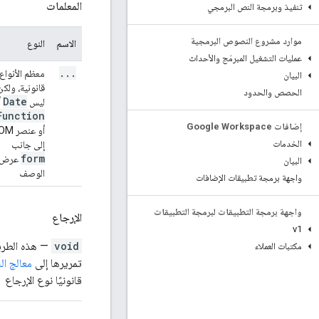
المعلمات
تنفيذ وبرمجة النص البرمجي
موارد مشروع النصوص البرمجية
الاسم
النوع
عمليات التشغيل المبرمَج والأحداث
.
.
.
معظم الأنواع
البيان
قانونية، ولكن
الحصص والحدود
Date
ليس
أ
Function
إضافات Google Workspace
أو عنصر
الخدمات
إلى جانب
form
عرض
البيان
الوصف
واجهة برمجة تطبيقات الإضافات
واجهة برمجة التطبيقات لبرمجة التطبيقات
الإرجاع
v1
void
— هذه الطريق
مكتبات العملاء
تمريرها إلى
معالج ال
قانونيًا نوع الإرجاع