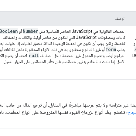
الوصف
Boolean
Number
المعلمات القانونية هي JavaScript العناصر الأساسية مثل
أو
كائنات ومصفوفات JavaScript التي تتكون من عناصر أولية، والكائنات والصفائف. يُعدّ عنصر
و
كمَعلمة، ولكن يجب أن تكون هي المعلمة الوحيدة للدالة. تخفق الطلبات إذا حاولت اجت
form
،
جانب
أو غير ذلك نوع محظور، بما في ذلك الأنواع المحظورة داخل الكائنات أو 
null
 DOM
المراجع أيضًا، وتصبح الحقول غير المحددة داخل الصفائف
. لاحظ أن يصبح الك
الأصل. إذا تلقت دالة خادم بتغيير خصائصه، فلن تتأثر الخصائص على الجهاز العميل.
ة غير متزامنة ولا يتم عرضها مباشرةً؛ في المقابل، أن ترجع الدالة من جانب الخ
نجاح
؛ تخضع أيضًا أنواع الإرجاع القيود نفسها المفروضة على أنواع المعلَمات، با