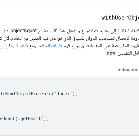
withUserObj
تضبط كائنًا لتمريره 
اودة الاتصال تستجيب الدوال للسياق الذي تواصل فيه العميل مع الخادم. لأنّ كائ
قيود المفروضة على المعاملات وإرجاع قيم
طلبات الخادم
. ومع ذلك، لا يمكن أن
امل التشغيل
new
.
Index.htm
ateHtmlOutputFromFile('Index');

eUser().getEmail();
