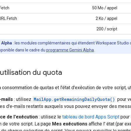
Fetch
50 Mo / appel
URL Fetch
2 Ko / appel
200 / script
 Alpha
: les modules complémentaires qui étendent Workspace Studio on
sponible dans le cadre du
programme Gemini Alpha
.
l'utilisation du quota
la consommation de quotas et l'état d'exécution de votre script, 
-mails
: utilisez
MailApp.getRemainingDailyQuota()
pour vé
res d'e-mails restants auxquels vous pouvez envoyer des messag
nce de l'exécution
: utilisez le
tableau de bord Apps Script
pour a
n de votre script. La page
Mes exécutions
affiche l' état (par e
) de chaque exécution de script. Vous pouvez surveiller le nomb