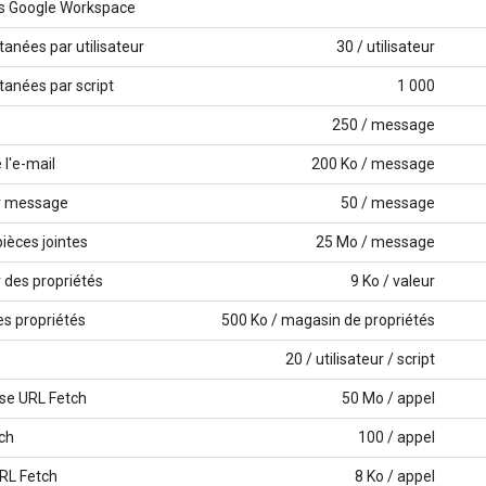
s Google Workspace
tanées par utilisateur
30 / utilisateur
tanées par script
1 000
250 / message
 l'e-mail
200 Ko / message
ar message
50 / message
pièces jointes
25 Mo / message
r des propriétés
9 Ko / valeur
es propriétés
500 Ko / magasin de propriétés
20 / utilisateur / script
nse URL Fetch
50 Mo / appel
ch
100 / appel
URL Fetch
8 Ko / appel