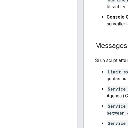
filtrant le
Console 
surveiller
Messages 
Si un script att
Limit e
quotas ou 
Service
Agenda.) C
Service
between 
Service