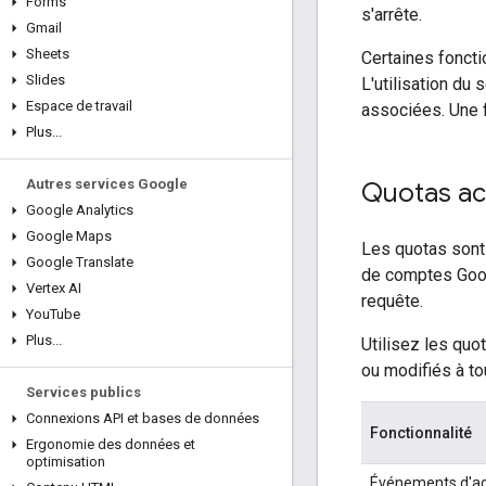
Forms
s'arrête.
Gmail
Sheets
Certaines fonct
Slides
L'utilisation du
Espace de travail
associées. Une f
Plus
.
.
.
Autres services Google
Quotas ac
Google Analytics
Google Maps
Les quotas sont 
Google Translate
de comptes Googl
Vertex AI
requête.
You
Tube
Plus
.
.
.
Utilisez les quo
ou modifiés à t
Services publics
Connexions API et bases de données
Fonctionnalité
Ergonomie des données et
optimisation
Événements d'a