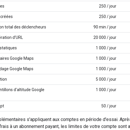
ées
250 / jour
l créées
250 / jour
n total des déclencheurs
90 min / jour
ration d'URL
20 000 / jour
statiques
1 000 / jour
raires Google Maps
1 000 / jour
odage Google Maps
1 000 / jour
tion
5 000 / jour
tillons d'altitude Google
1 000 / jour
ipt
50 / jour
plémentaires s'appliquent aux comptes en période d'essai. Après
 frais à un abonnement payant, les limites de votre compte so