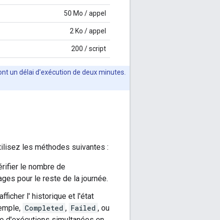
50 Mo / appel
2 Ko / appel
200 / script
t un délai d'exécution de deux minutes.
utilisez les méthodes suivantes :
rifier le nombre de
es pour le reste de la journée.
fficher l' historique et l'état
xemple,
Completed
,
Failed
, ou
re d'exécutions simultanées en