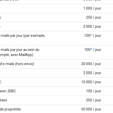
1 000 / jour
s
250 / jour
s
2 000 / jour
-mails par jour (par exemple,
100
*
/ jour
-mails par jour au sein du
100
*
/ jour
emple, avec MailApp)
d'e-mails (hors envoi)
20 000 / jour
2 000 / jour
C
10 000 / jour
xion JDBC
100 / jour
réées
250 / jour
 de propriétés
50 000 / jour